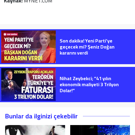
Kaynak:
MYNET.COM
Son dakika! Yeni Parti’ye
geçecek mi? Şeniz Doğan
kararını verdi
Nihat Zeybekci; “41 yılın
ekonomik maliyeti 3 Trilyon
Dolar!”
Bunlar da ilginizi çekebilir