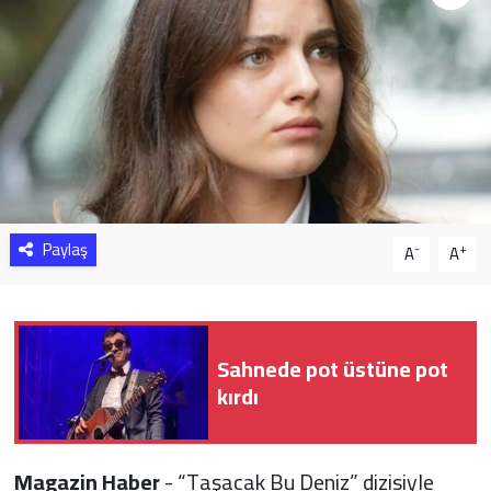
Sağlık
Yazarlar
Resmi İlan
Resmi Reklam
Paylaş
-
+
A
A
Sahnede pot üstüne pot
kırdı
Magazin Haber
- “Taşacak Bu Deniz” dizisiyle