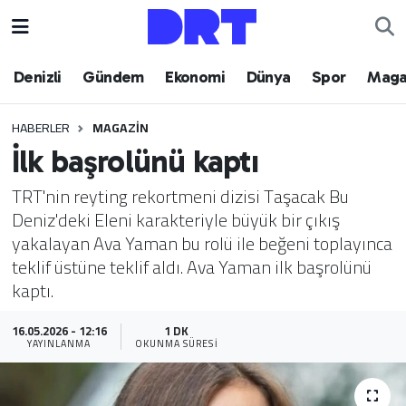
Denizli
Hava Durumu
Denizli
Gündem
Ekonomi
Dünya
Spor
Maga
Gündem
Trafik Durumu
HABERLER
MAGAZIN
İlk başrolünü kaptı
Ekonomi
Puan Durumu ve Fikstür
TRT'nin reyting rekortmeni dizisi Taşacak Bu
Dünya
Tüm Manşetler
Deniz'deki Eleni karakteriyle büyük bir çıkış
yakalayan Ava Yaman bu rolü ile beğeni toplayınca
Spor
Son Dakika Haberleri
teklif üstüne teklif aldı. Ava Yaman ilk başrolünü
kaptı.
Magazin
Haber Arşivi
16.05.2026 - 12:16
1 DK
Teknoloji
YAYINLANMA
OKUNMA SÜRESI
Yaşam