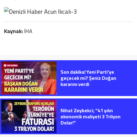
Kaynak:
İHA
Son dakika! Yeni Parti’ye
geçecek mi? Şeniz Doğan
kararını verdi
Nihat Zeybekci; “41 yılın
ekonomik maliyeti 3 Trilyon
Dolar!”