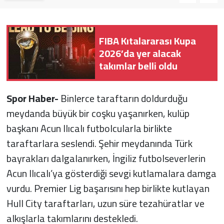
Sağlık
FIBA Kıtalararası Kupa
Yazarlar
2026’da yer alacak
takımlar belli oldu
Resmi İlan
Resmi Reklam
Spor Haber-
Binlerce taraftarın doldurduğu
meydanda büyük bir coşku yaşanırken, kulüp
başkanı Acun Ilıcalı futbolcularla birlikte
taraftarlara seslendi. Şehir meydanında Türk
bayrakları dalgalanırken, İngiliz futbolseverlerin
Acun Ilıcalı’ya gösterdiği sevgi kutlamalara damga
vurdu. Premier Lig başarısını hep birlikte kutlayan
Hull City taraftarları, uzun süre tezahüratlar ve
alkışlarla takımlarını destekledi.