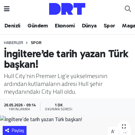
Denizli
Hava Durumu
Denizli
Gündem
Ekonomi
Dünya
Spor
Maga
Gündem
Trafik Durumu
HABERLER
SPOR
İngiltere’de tarih yazan Türk
Ekonomi
Puan Durumu ve Fikstür
başkan!
Dünya
Tüm Manşetler
Hull City’nin Premier Lig’e yükselmesinin
ardından kutlamaların adresi Hull şehir
Spor
Son Dakika Haberleri
meydanındaki City Hall oldu.
Magazin
Haber Arşivi
26.05.2026 - 09:14
1 DK
YAYINLANMA
OKUNMA SÜRESI
Teknoloji
Yaşam
Paylaş
-
+
A
A