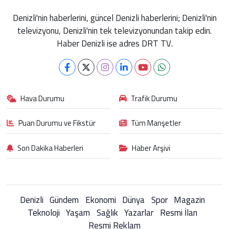
Denizli'nin haberlerini, güncel Denizli haberlerini; Denizli'nin
televizyonu, Denizli'nin tek televizyonundan takip edin.
Haber Denizli ise adres DRT TV.
Hava Durumu
Trafik Durumu
Puan Durumu ve Fikstür
Tüm Manşetler
Son Dakika Haberleri
Haber Arşivi
Denizli
Gündem
Ekonomi
Dünya
Spor
Magazin
Teknoloji
Yaşam
Sağlık
Yazarlar
Resmi İlan
Resmi Reklam