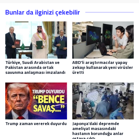
Bunlar da ilginizi çekebilir
Türkiye, Suudi Arabistan ve
ABD'li araştırmacılar yapay
Pakistan arasında ortak
zekayı kullanarak yeni virüsler
savunma anlaşması imzalandı
üretti
Trump zaman vererek duyurdu
Japonya’daki depremde
ameliyat masasındaki
hastanın korunduğu anlar
ortaya çıktı