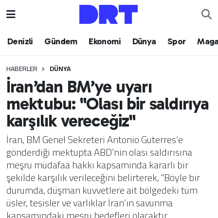
Denizli
Hava Durumu
Denizli
Gündem
Ekonomi
Dünya
Spor
Maga
Gündem
Trafik Durumu
HABERLER
DÜNYA
İran’dan BM’ye uyarı
Ekonomi
Puan Durumu ve Fikstür
mektubu: "Olası bir saldırıya
Dünya
Tüm Manşetler
karşılık vereceğiz"
Spor
Son Dakika Haberleri
İran, BM Genel Sekreteri Antonio Guterres’e
gönderdiği mektupta ABD’nin olası saldırısına
Magazin
Haber Arşivi
meşru müdafaa hakkı kapsamında kararlı bir
şekilde karşılık verileceğini belirterek, "Böyle bir
Teknoloji
durumda, düşman kuvvetlere ait bölgedeki tüm
üsler, tesisler ve varlıklar İran’ın savunma
Yaşam
kapsamındaki meşru hedefleri olacaktır.