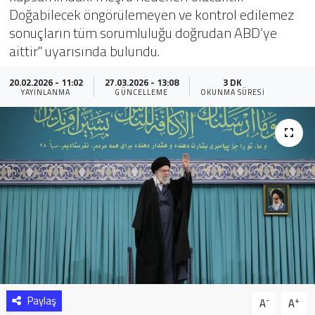
Doğabilecek öngörülemeyen ve kontrol edilemez
Sağlık
sonuçların tüm sorumluluğu doğrudan ABD’ye
aittir" uyarısında bulundu.
Yazarlar
20.02.2026 - 11:02
27.03.2026 - 13:08
3 DK
YAYINLANMA
GÜNCELLEME
OKUNMA SÜRESI
Resmi İlan
Resmi Reklam
Paylaş
-
+
A
A