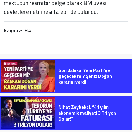
mektubun resmi bir belge olarak BM üyesi
devletlere iletilmesi talebinde bulundu.
Kaynak:
İHA
Son dakika! Yeni Parti’ye
geçecek mi? Şeniz Doğan
kararını verdi
Nihat Zeybekci; “41 yılın
ekonomik maliyeti 3 Trilyon
Dolar!”