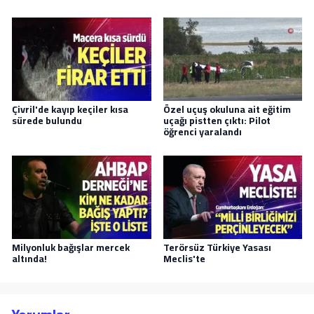
Çivril'de kayıp keçiler kısa
Özel uçuş okuluna ait eğitim
sürede bulundu
uçağı pistten çıktı: Pilot
öğrenci yaralandı
Milyonluk bağışlar mercek
Terörsüz Türkiye Yasası
altında!
Meclis'te