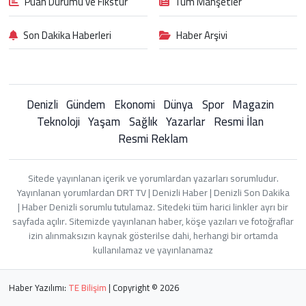
Puan Durumu ve Fikstür
Tüm Manşetler
Son Dakika Haberleri
Haber Arşivi
Denizli
Gündem
Ekonomi
Dünya
Spor
Magazin
Teknoloji
Yaşam
Sağlık
Yazarlar
Resmi İlan
Resmi Reklam
Sitede yayınlanan içerik ve yorumlardan yazarları sorumludur.
Yayınlanan yorumlardan DRT TV | Denizli Haber | Denizli Son Dakika
| Haber Denizli sorumlu tutulamaz. Sitedeki tüm harici linkler ayrı bir
sayfada açılır. Sitemizde yayınlanan haber, köşe yazıları ve fotoğraflar
izin alınmaksızın kaynak gösterilse dahi, herhangi bir ortamda
kullanılamaz ve yayınlanamaz
Haber Yazılımı:
TE Bilişim
| Copyright © 2026