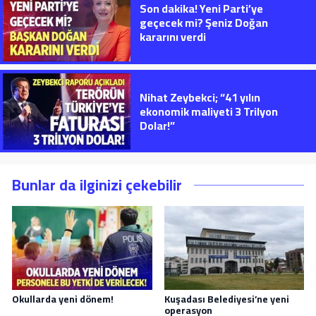
Son dakika! Yeni Parti’ye
geçecek mi? Şeniz Doğan
kararını verdi
Nihat Zeybekci; “41 yılın
ekonomik maliyeti 3 Trilyon
Dolar!”
Bunlar da ilginizi çekebilir
Okullarda yeni dönem!
Kuşadası Belediyesi’ne yeni
operasyon