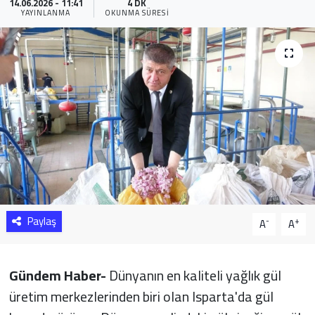
14.06.2026 - 11:41
4 DK
YAYINLANMA
OKUNMA SÜRESI
Sağlık
Yazarlar
Resmi İlan
Resmi Reklam
Paylaş
-
+
A
A
Gündem Haber-
Dünyanın en kaliteli yağlık gül
üretim merkezlerinden biri olan Isparta'da gül