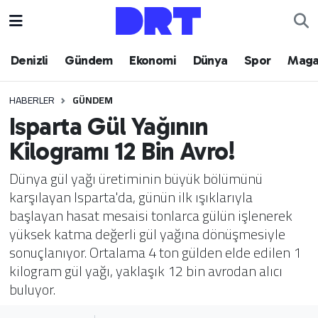
Denizli
Hava Durumu
Denizli
Gündem
Ekonomi
Dünya
Spor
Maga
Gündem
Trafik Durumu
HABERLER
GÜNDEM
Isparta Gül Yağının
Ekonomi
Puan Durumu ve Fikstür
Kilogramı 12 Bin Avro!
Dünya
Tüm Manşetler
Dünya gül yağı üretiminin büyük bölümünü
karşılayan Isparta'da, günün ilk ışıklarıyla
Spor
Son Dakika Haberleri
başlayan hasat mesaisi tonlarca gülün işlenerek
yüksek katma değerli gül yağına dönüşmesiyle
Magazin
Haber Arşivi
sonuçlanıyor. Ortalama 4 ton gülden elde edilen 1
kilogram gül yağı, yaklaşık 12 bin avrodan alıcı
Teknoloji
buluyor.
Yaşam