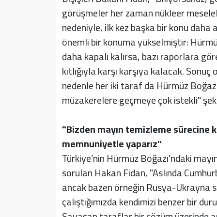
görüşmeler her zaman nükleer mesele
nedeniyle, ilk kez başka bir konu daha 
önemli bir konuma yükselmiştir: Hürm
daha kapalı kalırsa, bazı raporlara gör
kıtlığıyla karşı karşıya kalacak. Sonuç 
nedenle her iki taraf da Hürmüz Boğazı
müzakerelere geçmeye çok istekli" şek
"Bizden mayın temizleme sürecine k
memnuniyetle yaparız"
Türkiye’nin Hürmüz Boğazı'ndaki mayın
sorulan Hakan Fidan, "Aslında Cumhurb
ancak bazen örneğin Rusya-Ukrayna s
çalıştığımızda kendimizi benzer bir du
Savaşan taraflar bir çözüm üzerinde a