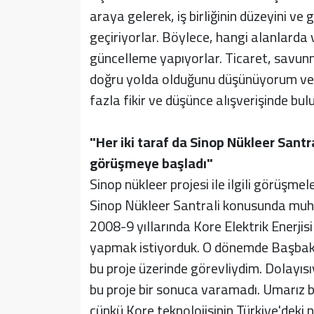
araya gelerek, iş birliğinin düzeyini ve
geçiriyorlar. Böylece, hangi alanlarda 
güncelleme yapıyorlar. Ticaret, savunma
doğru yolda olduğunu düşünüyorum ve 
fazla fikir ve düşünce alışverişinde bul
"Her iki taraf da Sinop Nükleer Santr
görüşmeye başladı"
Sinop nükleer projesi ile ilgili görüşme
Sinop Nükleer Santrali konusunda muhte
2008-9 yıllarında Kore Elektrik Enerjisi Ş
yapmak istiyorduk. O dönemde Başbakan
bu proje üzerinde görevliydim. Dolayıs
bu proje bir sonuca varamadı. Umarız bu
çünkü Kore teknolojisinin Türkiye'deki n