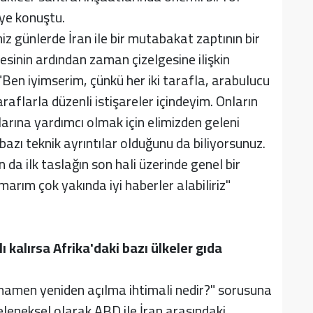
ye konuştu.
 günlerde İran ile bir mutabakat zaptının bir
esinin ardından zaman çizelgesine ilişkin
Ben iyimserim, çünkü her iki tarafla, arabulucu
araflarla düzenli istişareler içindeyim. Onların
rına yardımcı olmak için elimizden geleni
bazı teknik ayrıntılar olduğunu da biliyorsunuz.
n da ilk taslağın son hali üzerinde genel bir
rım çok yakında iyi haberler alabiliriz"
kalırsa Afrika'daki bazı ülkeler gıda
mamen yeniden açılma ihtimali nedir?" sorusuna
geleneksel olarak ABD ile İran arasındaki