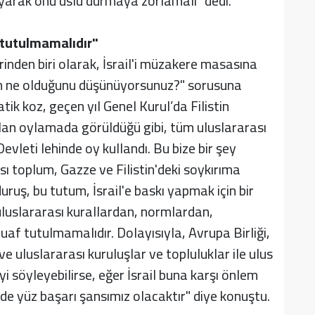
yarak onu uslu durmaya zorlamalı" dedi.
f tutulmamalıdır"
inden biri olarak, İsrail'i müzakere masasına
zun ne olduğunu düşünüyorsunuz?" sorusuna
k koz, geçen yıl Genel Kurul’da Filistin
lan oylamada görüldüğü gibi, tüm uluslararası
vleti lehinde oy kullandı. Bu bize bir şey
sı toplum, Gazze ve Filistin'deki soykırıma
duruş, bu tutum, İsrail'e baskı yapmak için bir
 uluslararası kurallardan, normlardan,
af tutulmamalıdır. Dolayısıyla, Avrupa Birliği,
ve uluslararası kuruluşlar ve topluluklar ile ulus
eyi söyleyebilirse, eğer İsrail buna karşı önlem
e yüz başarı şansımız olacaktır" diye konuştu.