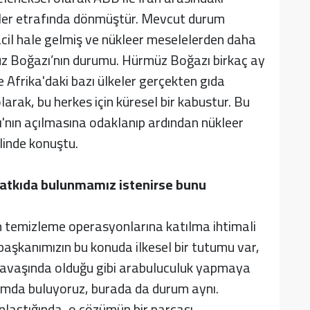
ler etrafında dönmüştür. Mevcut durum
acil hale gelmiş ve nükleer meselelerden daha
üz Boğazı’nın durumu. Hürmüz Boğazı birkaç ay
e Afrika'daki bazı ülkeler gerçekten gıda
olarak, bu herkes için küresel bir kabustur. Bu
'nın açılmasına odaklanıp ardından nükleer
linde konuştu.
atkıda bulunmamız istenirse bunu
 temizleme operasyonlarına katılma ihtimali
aşkanımızın bu konuda ilkesel bir tutumu var,
avaşında olduğu gibi arabuluculuk yapmaya
rumda buluyoruz, burada da durum aynı.
nlaştığında, o çözümün bir parçası