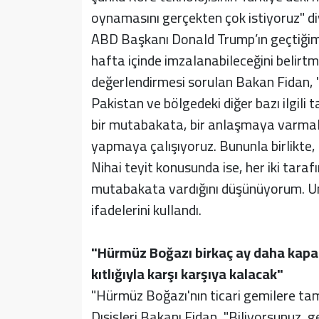
oynamasını gerçekten çok istiyoruz" di
ABD Başkanı Donald Trump’ın geçtiğimiz
hafta içinde imzalanabileceğini belirtm
değerlendirmesi sorulan Bakan Fidan, "
Pakistan ve bölgedeki diğer bazı ilgili t
bir mutabakata, bir anlaşmaya varmala
yapmaya çalışıyoruz. Bununla birlikte, 
Nihai teyit konusunda ise, her iki tarafı
mutabakata vardığını düşünüyorum. Uma
ifadelerini kullandı.
"Hürmüz Boğazı birkaç ay daha kapalı 
kıtlığıyla karşı karşıya kalacak"
"Hürmüz Boğazı'nın ticari gemilere ta
Dışişleri Bakanı Fidan, "Biliyorsunuz, 