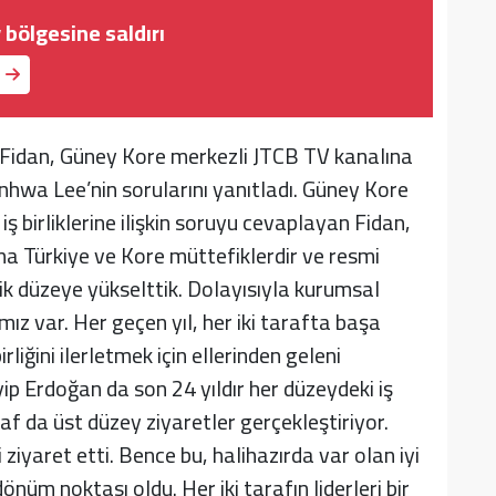
bölgesine saldırı
 Fidan, Güney Kore merkezli JTCB TV kanalına
nhwa Lee’nin sorularını yanıtladı. Güney Kore
 iş birliklerine ilişkin soruyu cevaplayan Fidan,
ana Türkiye ve Kore müttefiklerdir ve resmi
ejik düzeye yükselttik. Dolayısıyla kurumsal
mız var. Her geçen yıl, her iki tarafta başa
liğini ilerletmek için ellerinden geleni
p Erdoğan da son 24 yıldır her düzeydeki iş
raf da üst düzey ziyaretler gerçekleştiriyor.
ziyaret etti. Bence bu, halihazırda var olan iyi
 dönüm noktası oldu. Her iki tarafın liderleri bir