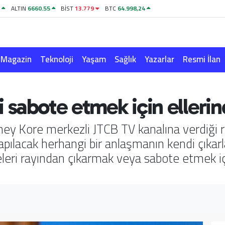
1
ALTIN
6660.55
BİST
13.779
BTC
64.998,24
Magazin
Teknoloji
Yaşam
Sağlık
Yazarlar
Resmi İlan
ri sabote etmek için elleri
ney Kore merkezli JTCB TV kanalına verdiği r
yapılacak herhangi bir anlaşmanın kendi çıkar
ri rayından çıkarmak veya sabote etmek için