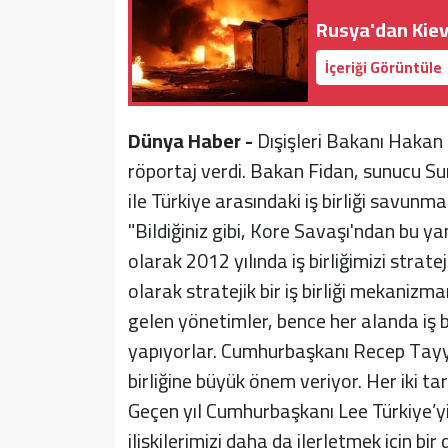
Rusya'dan Kiev 
İçeriği Görüntüle
Dünya Haber -
Dışişleri Bakanı Hakan
röportaj verdi. Bakan Fidan, sunucu Su
ile Türkiye arasındaki iş birliği savunma
"Bildiğiniz gibi, Kore Savaşı'ndan bu y
olarak 2012 yılında iş birliğimizi strat
olarak stratejik bir iş birliği mekanizma
gelen yönetimler, bence her alanda iş bir
yapıyorlar. Cumhurbaşkanı Recep Tayyi
birliğine büyük önem veriyor. Her iki ta
Geçen yıl Cumhurbaşkanı Lee Türkiye’yi 
ilişkilerimizi daha da ilerletmek için bir