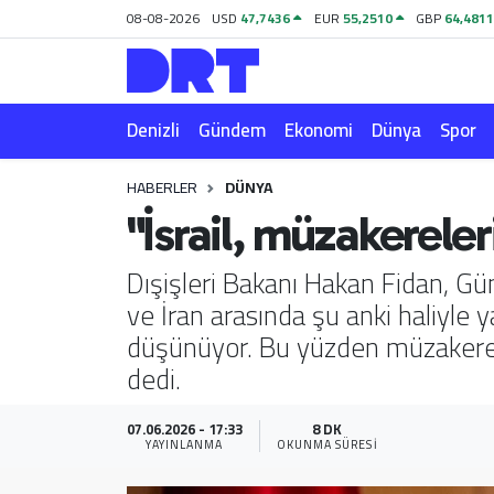
08-08-2026
USD
47,7436
EUR
55,2510
GBP
64,481
Denizli
Hava Durumu
Denizli
Gündem
Ekonomi
Dünya
Spor
Gündem
Trafik Durumu
HABERLER
DÜNYA
Ekonomi
Puan Durumu ve Fikstür
"İsrail, müzakerele
Dünya
Tüm Manşetler
Dışişleri Bakanı Hakan Fidan, Gü
ve İran arasında şu anki haliyle 
Spor
Son Dakika Haberleri
düşünüyor. Bu yüzden müzakerele
Magazin
Haber Arşivi
dedi.
Teknoloji
07.06.2026 - 17:33
8 DK
YAYINLANMA
OKUNMA SÜRESI
Yaşam