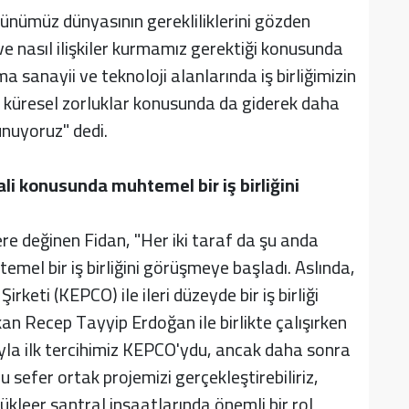
 günümüz dünyasının gerekliliklerini gözden
ve nasıl ilişkiler kurmamız gerektiği konusunda
 sanayii ve teknoloji alanlarında iş birliğimizin
küresel zorluklar konusunda da giderek daha
unuyoruz" dedi.
ali konusunda muhtemel bir iş birliğini
lere değinen Fidan, "Her iki taraf da şu anda
mel bir iş birliğini görüşmeye başladı. Aslında,
irketi (KEPCO) ile ileri düzeyde bir iş birliği
 Recep Tayyip Erdoğan ile birlikte çalışırken
ıyla ilk tercihimiz KEPCO'ydu, ancak daha sonra
 sefer ortak projemizi gerçekleştirebiliriz,
ükleer santral inşaatlarında önemli bir rol