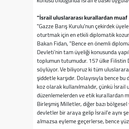
konusu olduğunda İsrail'e baskı uygula
"İsrail uluslararası kurallardan mua
"Gazze Barış Kurulu'nun çekirdek üyeler
oturtmak için en etkili diplomatik ko
Bakan Fidan, "Bence en önemli diplomati
Devleti’nin tam üyeliği konusunda yapı
toplumun tutumudur. 157 ülke Filistin De
söylüyor. Ve biliyoruz ki tüm uluslarara
şiddetle karşıdır. Dolayısıyla bence bu 
koz olarak kullanılmalıdır, çünkü İsrail
düzenlemelerden ve etik kurallardan mu
Birleşmiş Milletler, diğer bazı bölgesel 
devletler bir araya gelip İsrail'e aynı ş
almazsa eyleme geçerlerse, bence yüzd