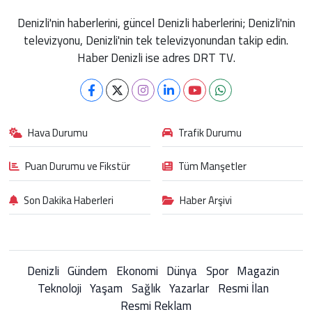
Denizli'nin haberlerini, güncel Denizli haberlerini; Denizli'nin
televizyonu, Denizli'nin tek televizyonundan takip edin.
Haber Denizli ise adres DRT TV.
Hava Durumu
Trafik Durumu
Puan Durumu ve Fikstür
Tüm Manşetler
Son Dakika Haberleri
Haber Arşivi
Denizli
Gündem
Ekonomi
Dünya
Spor
Magazin
Teknoloji
Yaşam
Sağlık
Yazarlar
Resmi İlan
Resmi Reklam