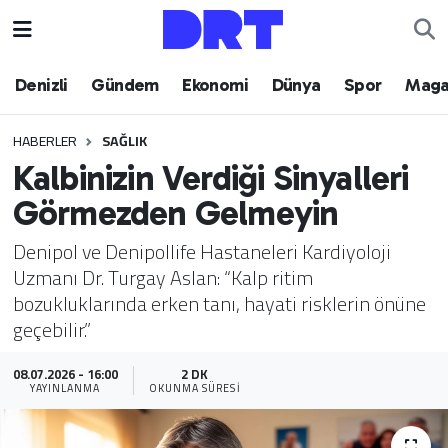
Denizli
Hava Durumu
Denizli
Gündem
Ekonomi
Dünya
Spor
Maga
Gündem
Trafik Durumu
HABERLER
SAĞLIK
Kalbinizin Verdiği Sinyalleri
Ekonomi
Puan Durumu ve Fikstür
Görmezden Gelmeyin
Dünya
Tüm Manşetler
Denipol ve Denipollife Hastaneleri Kardiyoloji
Uzmanı Dr. Turgay Aslan: “Kalp ritim
Spor
Son Dakika Haberleri
bozukluklarında erken tanı, hayati risklerin önüne
geçebilir.”
Magazin
Haber Arşivi
08.07.2026 - 16:00
2 DK
Teknoloji
YAYINLANMA
OKUNMA SÜRESI
Yaşam