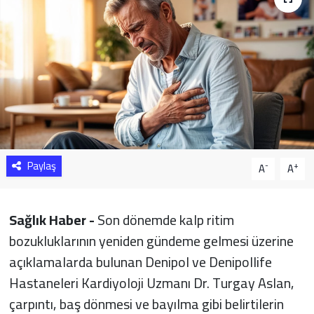
Sağlık
Yazarlar
Resmi İlan
Resmi Reklam
Paylaş
-
+
A
A
Sağlık Haber -
Son dönemde kalp ritim
bozukluklarının yeniden gündeme gelmesi üzerine
açıklamalarda bulunan Denipol ve Denipollife
Hastaneleri Kardiyoloji Uzmanı Dr. Turgay Aslan,
çarpıntı, baş dönmesi ve bayılma gibi belirtilerin