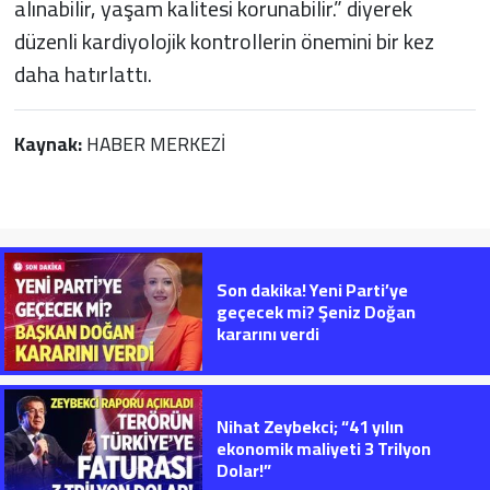
alınabilir, yaşam kalitesi korunabilir.” diyerek
düzenli kardiyolojik kontrollerin önemini bir kez
daha hatırlattı.
Kaynak:
HABER MERKEZİ
Son dakika! Yeni Parti’ye
geçecek mi? Şeniz Doğan
kararını verdi
Nihat Zeybekci; “41 yılın
ekonomik maliyeti 3 Trilyon
Dolar!”