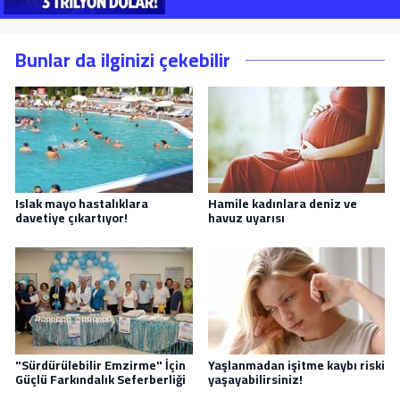
Bunlar da ilginizi çekebilir
Islak mayo hastalıklara
Hamile kadınlara deniz ve
davetiye çıkartıyor!
havuz uyarısı
"Sürdürülebilir Emzirme" İçin
Yaşlanmadan işitme kaybı riski
Güçlü Farkındalık Seferberliği
yaşayabilirsiniz!