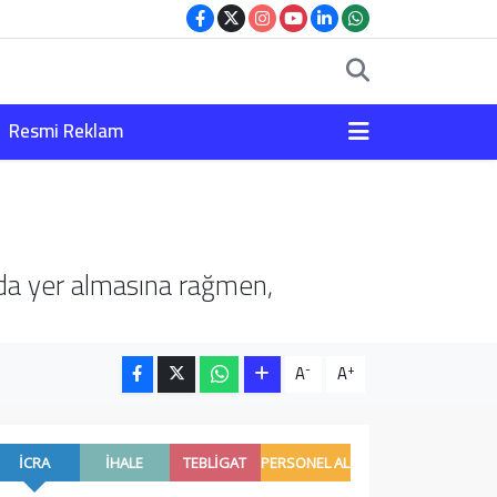
Resmi Reklam
nda yer almasına rağmen,
-
+
A
A