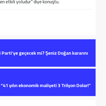
n etkili yoludur" diye konuştu.
i Parti’ye geçecek mi? Şeniz Doğan kararını
“41 yılın ekonomik maliyeti 3 Trilyon Dolar!”