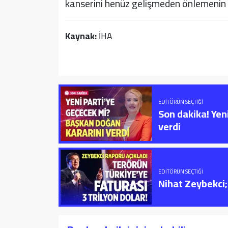
kanserini henüz gelişmeden önlemenin e
Kaynak:
İHA
EDITÖRÜN SEÇTIĞI
Son dakika! Yen
verdi
EDITÖRÜN SEÇTIĞI
Nihat Zeybekci; 