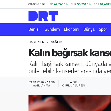
08-08-2026
USD
47,7436
EUR
55,2510
GBP
64,481
Denizli
Hava Durumu
Denizli
Gündem
Ekonomi
Dünya
Spor
Gündem
Trafik Durumu
HABERLER
SAĞLIK
Ekonomi
Puan Durumu ve Fikstür
Kalın bağırsak kanse
Dünya
Tüm Manşetler
Kalın bağırsak kanseri, dünyada 
önlenebilir kanserler arasında yer
Spor
Son Dakika Haberleri
Magazin
Haber Arşivi
09.07.2026 - 14:16
4 DK
YAYINLANMA
OKUNMA SÜRESI
Teknoloji
Yaşam