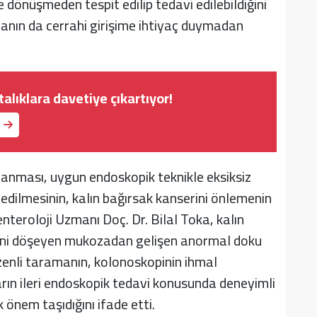
dönüşmeden tespit edilip tedavi edilebildiğini
anın da cerrahi girişime ihtiyaç duymadan
alıklara davetiye çıkartıyor!
mlanması, uygun endoskopik teknikle eksiksiz
 edilmesinin, kalın bağırsak kanserini önlemenin
nteroloji Uzmanı Doç. Dr. Bilal Toka, kalın
eyini döşeyen mukozadan gelişen anormal doku
zenli taramanın, kolonoskopinin ihmal
arın ileri endoskopik tedavi konusunda deneyimli
önem taşıdığını ifade etti.