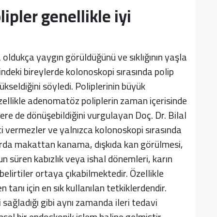
lipler genellikle iyi
a oldukça yaygın görüldüğünü ve sıklığının yaşla
erindeki bireylerde kolonoskopi sırasında polip
ükseldiğini söyledi. Poliplerinin büyük
zellikle adenomatöz poliplerin zaman içerisinde
nsere de dönüşebildiğini vurgulayan Doç. Dr. Bilal
ti vermezler ve yalnızca kolonoskopi sırasında
larda makattan kanama, dışkıda kan görülmesi,
zun süren kabızlık veya ishal dönemleri, karın
 belirtiler ortaya çıkabilmektedir. Özellikle
 tanı için en sık kullanılan tetkiklerdendir.
 sağladığı gibi aynı zamanda ileri tedavi
sel bir endoskopik işlem haline gelmiştir.