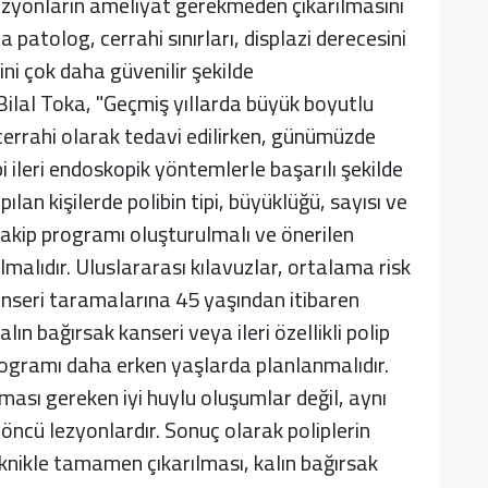
ezyonların ameliyat gerekmeden çıkarılmasını
a patolog, cerrahi sınırları, displazi derecesini
ini çok daha güvenilir şekilde
 Bilal Toka, "Geçmiş yıllarda büyük boyutlu
cerrahi olarak tedavi edilirken, günümüzde
ileri endoskopik yöntemlerle başarılı şekilde
lan kişilerde polibin tipi, büyüklüğü, sayısı ve
 takip programı oluşturulmalı ve önerilen
lmalıdır. Uluslararası kılavuzlar, ortalama risk
anseri taramalarına 45 yaşından itibaren
ın bağırsak kanseri veya ileri özellikli polip
rogramı daha erken yaşlarda planlanmalıdır.
ılması gereken iyi huylu oluşumlar değil, aynı
ncü lezyonlardır. Sonuç olarak poliplerin
knikle tamamen çıkarılması, kalın bağırsak