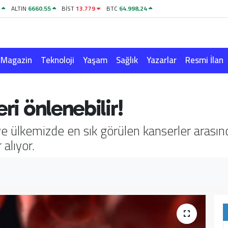
1
ALTIN
6660.55
BİST
13.779
BTC
64.998,24
Magazin
Teknoloji
Yaşam
Sağlık
Yazarlar
Resmi İlan
ri önlenebilir!
ve ülkemizde en sık görülen kanserler arası
 alıyor.