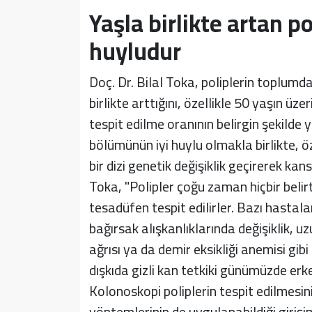
Yaşla birlikte artan po
huyludur
Doç. Dr. Bilal Toka, poliplerin toplumd
birlikte arttığını, özellikle 50 yaşın üz
tespit edilme oranının belirgin şekilde y
bölümünün iyi huylu olmakla birlikte, ö
bir dizi genetik değişiklik geçirerek ka
Toka, "Polipler çoğu zaman hiçbir belir
tesadüfen tespit edilirler. Bazı hasta
bağırsak alışkanlıklarında değişiklik, u
ağrısı ya da demir eksikliği anemisi gibi
dışkıda gizli kan tetkiki günümüzde erken
Kolonoskopi poliplerin tespit edilmesini
yöntemlerinin de uygulanabildiği girişim