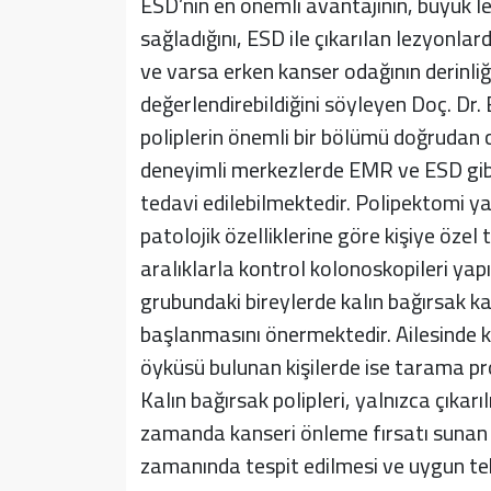
ESD’nin en önemli avantajının, büyük l
sağladığını, ESD ile çıkarılan lezyonlard
ve varsa erken kanser odağının derinliğ
değerlendirebildiğini söyleyen Doç. Dr.
poliplerin önemli bir bölümü doğrudan 
deneyimli merkezlerde EMR ve ESD gibi 
tedavi edilebilmektedir. Polipektomi yapı
patolojik özelliklerine göre kişiye özel
aralıklarla kontrol kolonoskopileri yapı
grubundaki bireylerde kalın bağırsak k
başlanmasını önermektedir. Ailesinde kal
öyküsü bulunan kişilerde ise tarama p
Kalın bağırsak polipleri, yalnızca çıkar
zamanda kanseri önleme fırsatı sunan ö
zamanında tespit edilmesi ve uygun te