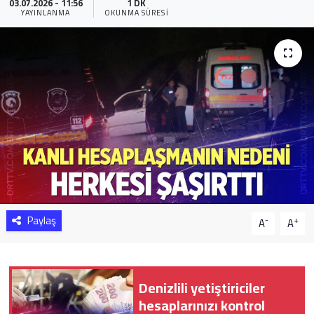
03.07.2026 - 11:56
1 DK
YAYINLANMA
OKUNMA SÜRESI
Sağlık
Yazarlar
Resmi İlan
Resmi Reklam
Paylaş
-
+
A
A
Denizlili yetiştiriciler
hesaplarınızı kontrol