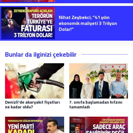
Nihat Zeybekci; “41 yılın
ekonomik maliyeti 3 Trilyon
Dolar!”
Bunlar da ilginizi çekebilir
Denizli'de akaryakıt fiyatları
7. sınıfa başlamadan hıfzını
ne kadar oldu?
tamamladı