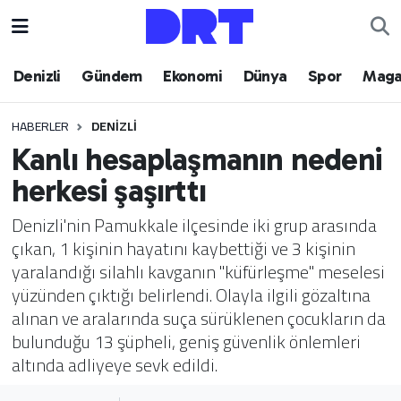
Denizli
Hava Durumu
Denizli
Gündem
Ekonomi
Dünya
Spor
Maga
Gündem
Trafik Durumu
HABERLER
DENIZLI
Kanlı hesaplaşmanın nedeni
Ekonomi
Puan Durumu ve Fikstür
herkesi şaşırttı
Dünya
Tüm Manşetler
Denizli'nin Pamukkale ilçesinde iki grup arasında
çıkan, 1 kişinin hayatını kaybettiği ve 3 kişinin
Spor
Son Dakika Haberleri
yaralandığı silahlı kavganın "küfürleşme" meselesi
yüzünden çıktığı belirlendi. Olayla ilgili gözaltına
Magazin
Haber Arşivi
alınan ve aralarında suça sürüklenen çocukların da
bulunduğu 13 şüpheli, geniş güvenlik önlemleri
Teknoloji
altında adliyeye sevk edildi.
Yaşam