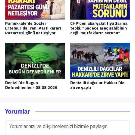
Pamukkale'de Gözler
CHP’den akaryakıt fiyatlarına
Ertemur'da: Yeni Parti kararı
tepki: "Sadece araç sahibinin
Pazartesi günü netleşiyor
değil mutfakların sorunu"
Denizli'de Bugün
Denizlili dağcılar Hakkari’de
Defnedilenler - 08.08.2026
zirve yaptı
Yorumlar