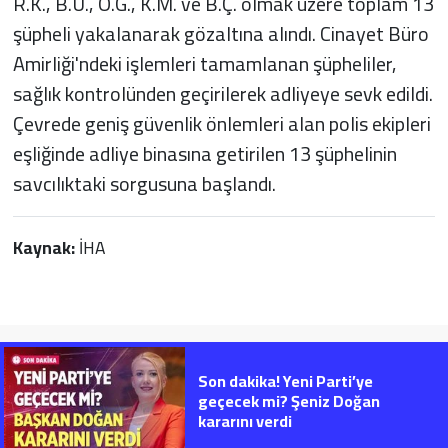
R.K., B.Ü., O.G., K.M. ve B.Ç. olmak üzere toplam 13
şüpheli yakalanarak gözaltına alındı. Cinayet Büro
Amirliği'ndeki işlemleri tamamlanan şüpheliler,
sağlık kontrolünden geçirilerek adliyeye sevk edildi.
Çevrede geniş güvenlik önlemleri alan polis ekipleri
eşliğinde adliye binasına getirilen 13 şüphelinin
savcılıktaki sorgusuna başlandı.
Kaynak:
İHA
Son dakika! Yeni Parti’ye
geçecek mi? Şeniz Doğan
kararını verdi