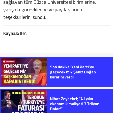
sağlayan tüm Düzce Üniversitesi birimlerine,
yarışma görevlilerine ve paydaşlarına
teşekkürlerini sundu.
Kaynak:
İHA
Son dakika! Yeni Parti’ye
geçecek mi? Şeniz Doğan
kararını verdi
Nihat Zeybekci; “41 yılın
ekonomik maliyeti 3 Trilyon
Dolar!”