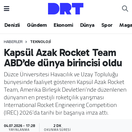
Denizli
Hava Durumu
Denizli
Gündem
Ekonomi
Dünya
Spor
Maga
Gündem
Trafik Durumu
HABERLER
TEKNOLOJI
Kapsül Azak Rocket Team
Ekonomi
Puan Durumu ve Fikstür
ABD’de dünya birincisi oldu
Dünya
Tüm Manşetler
Düzce Üniversitesi Havacılık ve Uzay Topluluğu
bünyesinde faaliyet gösteren Kapsül Azak Rocket
Spor
Son Dakika Haberleri
Team, Amerika Birleşik Devletleri’nde düzenlenen
dünyanın en prestijli roketçilik yarışması
Magazin
Haber Arşivi
International Rocket Engineering Competition
(IREC) 2026’da tarihi bir başarıya imza attı.
Teknoloji
04.07.2026 - 17:28
2 DK
Yaşam
YAYINLANMA
OKUNMA SÜRESI