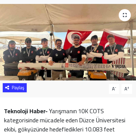
Sağlık
Yazarlar
Resmi İlan
Resmi Reklam
Paylaş
-
+
A
A
Teknoloji Haber-
Yarışmanın 10K COTS
kategorisinde mücadele eden Düzce Üniversitesi
ekibi, gökyüzünde hedefledikleri 10.083 feet