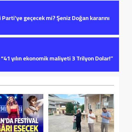
i Parti’ye geçecek mi? Şeniz Doğan kararını
“41 yılın ekonomik maliyeti 3 Trilyon Dolar!”