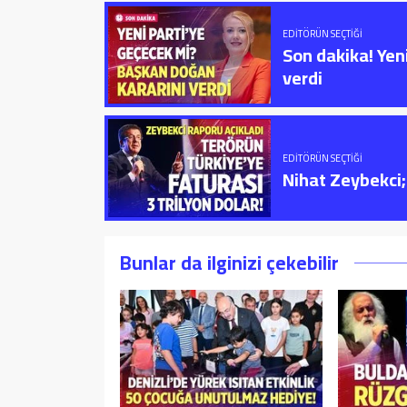
EDITÖRÜN SEÇTIĞI
Son dakika! Yen
verdi
EDITÖRÜN SEÇTIĞI
Nihat Zeybekci; 
Bunlar da ilginizi çekebilir