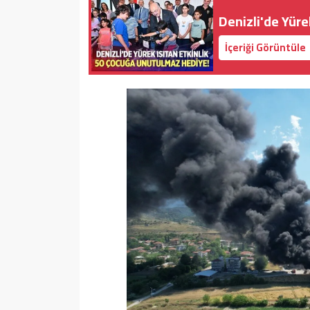
Denizli'de Yürek
İçeriği Görüntüle