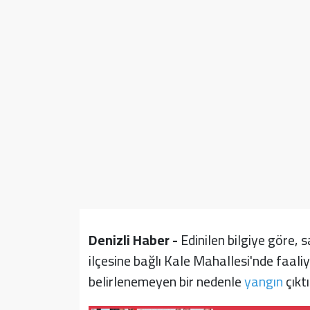
Sağlık
Yazarlar
Resmi İlan
Resmi Reklam
Denizli Haber -
Edinilen bilgiye göre, 
ilçesine bağlı Kale Mahallesi'nde faal
belirlenemeyen bir nedenle
yangın
çıktı