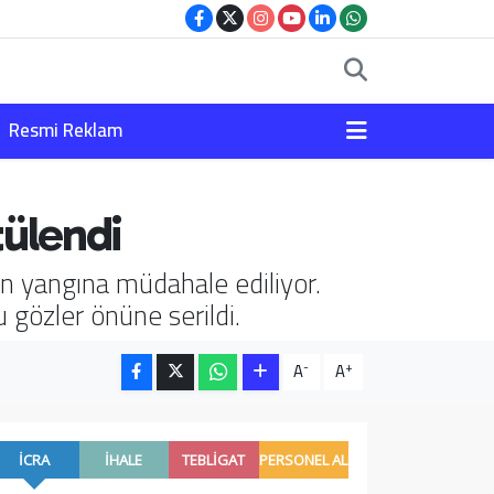
Resmi Reklam
tülendi
an yangına müdahale ediliyor.
gözler önüne serildi.
-
+
A
A