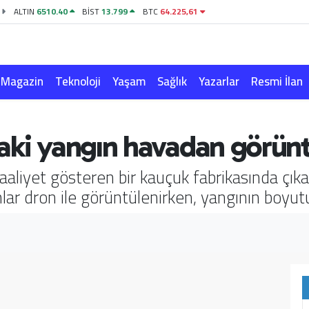
ALTIN
6510.40
BİST
13.799
BTC
64.225,61
Magazin
Teknoloji
Yaşam
Sağlık
Yazarlar
Resmi İlan
aki yangın havadan görün
faaliyet gösteren bir kauçuk fabrikasında çık
 dron ile görüntülenirken, yangının boyutu 