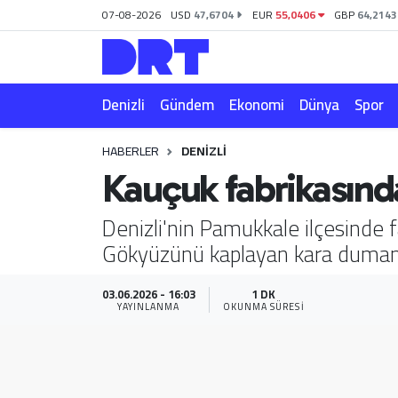
07-08-2026
USD
47,6704
EUR
55,0406
GBP
64,2143
Denizli
Hava Durumu
Denizli
Gündem
Ekonomi
Dünya
Spor
Gündem
Trafik Durumu
HABERLER
DENIZLI
Ekonomi
Puan Durumu ve Fikstür
Kauçuk fabrikasınd
Dünya
Tüm Manşetler
Denizli'nin Pamukkale ilçesinde 
Gökyüzünü kaplayan kara dumanlar
Spor
Son Dakika Haberleri
Magazin
Haber Arşivi
03.06.2026 - 16:03
1 DK
YAYINLANMA
OKUNMA SÜRESI
Teknoloji
Yaşam