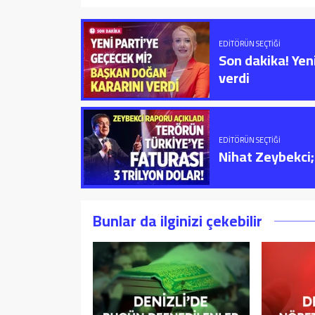
EDITÖRÜN SEÇTIĞI
Son dakika! Yen
verdi
EDITÖRÜN SEÇTIĞI
Nihat Zeybekci; 
Bunlar da ilginizi çekebilir