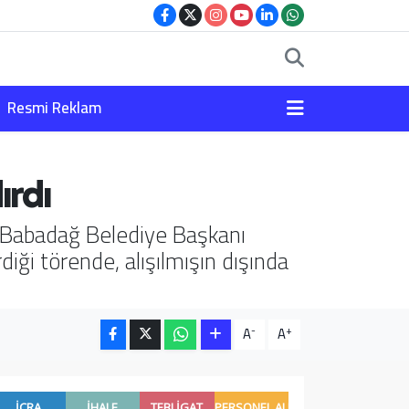
Resmi Reklam
ırdı
ı. Babadağ Belediye Başkanı
diği törende, alışılmışın dışında
-
+
A
A