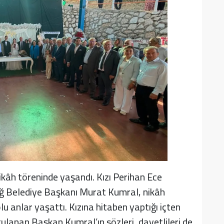
ikâh töreninde yaşandı. Kızı Perihan Ece
ağ Belediye Başkanı Murat Kumral, nikâh
 anlar yaşattı. Kızına hitaben yaptığı içten
anan Başkan Kumral’ın sözleri, davetlileri de