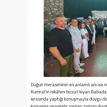
Düğün merasiminin en anlamlı anı ise n
Kumral’ın nikâhını bizzat kıyan Babad
sırasında yaptığı konuşmayla duygu dolu
konuşma sırasında zaman zaman duygul