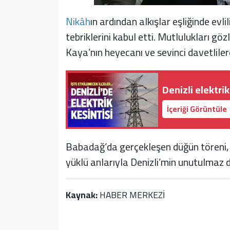
Nikâh
ın ardından alkışlar eşliğinde evli
tebriklerini kabul etti. Mutlulukları g
Kaya’nın heyecanı ve sevinci davetliler
Denizli elektri
İçeriği Görüntüle
Babadağ’da gerçekleşen düğün töreni, 
yüklü anlarıyla Denizli’min unutulmaz dü
Kaynak:
HABER MERKEZİ