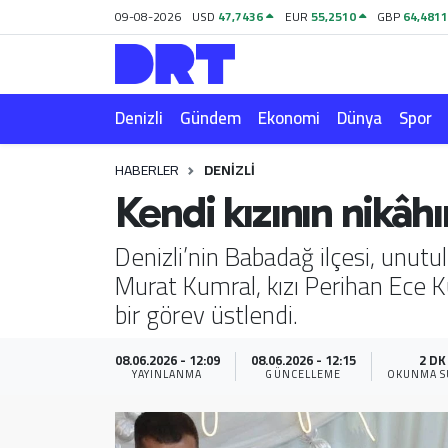
09-08-2026
USD
47,7436
EUR
55,2510
GBP
64,481
Denizli
Hava Durumu
Denizli
Gündem
Ekonomi
Dünya
Spor
Gündem
Trafik Durumu
HABERLER
DENIZLI
Ekonomi
Puan Durumu ve Fikstür
Kendi kızının nikâhı
Dünya
Tüm Manşetler
Denizli’nin Babadağ ilçesi, unut
Murat Kumral, kızı Perihan Ece Kum
Spor
Son Dakika Haberleri
bir görev üstlendi.
Magazin
Haber Arşivi
08.06.2026 - 12:09
08.06.2026 - 12:15
2 DK
YAYINLANMA
GÜNCELLEME
OKUNMA S
Teknoloji
Yaşam