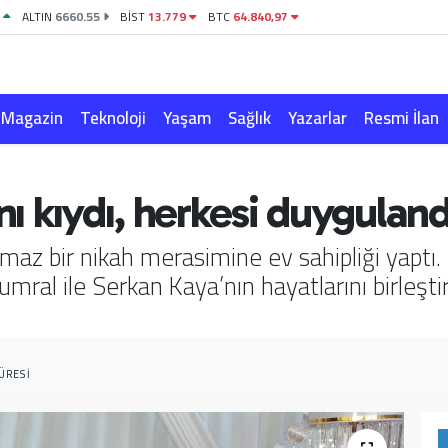
1
ALTIN
6660.55
BİST
13.779
BTC
64.840,97
Magazin
Teknoloji
Yaşam
Sağlık
Yazarlar
Resmi İlan
nı kıydı, herkesi duyguland
ulmaz bir nikah merasimine ev sahipliği yapt
ral ile Serkan Kaya’nın hayatlarını birleştir
ÜRESI