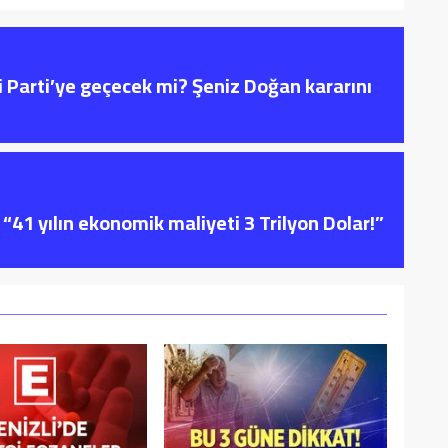
i Parti’ye geçecek mi? Şeniz Doğan kararını
“41 yılın ekonomik maliyeti 3 Trilyon Dolar!”