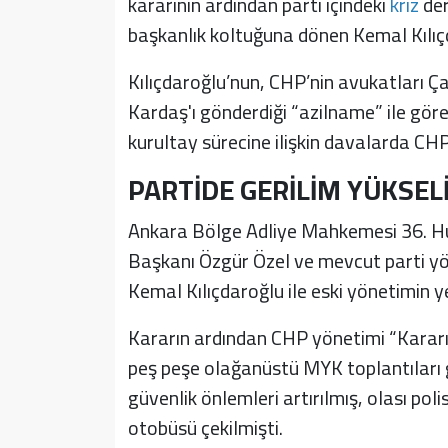
kararının ardından parti içindeki
kriz
der
başkanlık koltuğuna dönen Kemal Kılıçd
Kılıçdaroğlu’nun, CHP’nin avukatları
Kardaş'ı gönderdiği “azilname” ile göre
kurultay sürecine ilişkin davalarda CHP 
PARTİDE GERİLİM YÜKSEL
Ankara Bölge Adliye Mahkemesi 36. Huk
Başkanı Özgür Özel ve mevcut parti yö
Kemal Kılıçdaroğlu ile eski yönetimin 
Kararın ardından CHP yönetimi “Kararı
peş peşe olağanüstü MYK toplantıları 
güvenlik önlemleri artırılmış, olası poli
otobüsü çekilmişti.