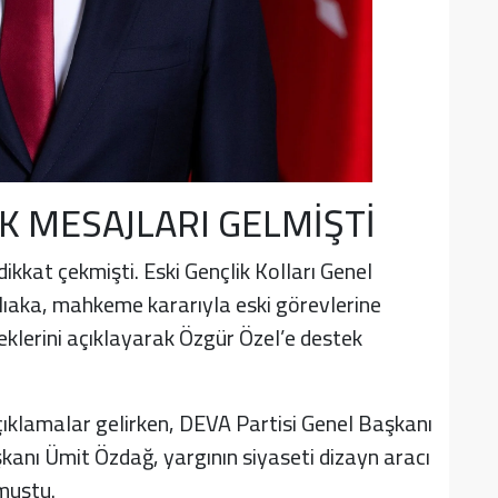
K MESAJLARI GELMİŞTİ
kkat çekmişti. Eski Gençlik Kolları Genel
lıaka, mahkeme kararıyla eski görevlerine
klerini açıklayarak Özgür Özel’e destek
çıklamalar gelirken, DEVA Partisi Genel Başkanı
kanı Ümit Özdağ, yargının siyaseti dizayn aracı
muştu.