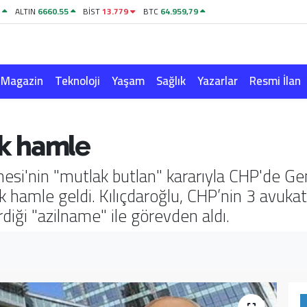
1
ALTIN
6660.55
BİST
13.779
BTC
64.959,79
Magazin
Teknoloji
Yaşam
Sağlık
Yazarlar
Resmi İlan
lk hamle
si'nin "mutlak butlan" kararıyla CHP'de Gen
k hamle geldi. Kılıçdaroğlu, CHP’nin 3 avuk
iği "azilname" ile görevden aldı.