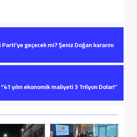
i Parti’ye geçecek mi? Şeniz Doğan kararını
“41 yılın ekonomik maliyeti 3 Trilyon Dolar!”