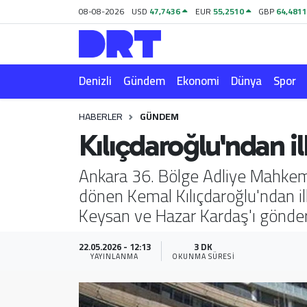
08-08-2026
USD
47,7436
EUR
55,2510
GBP
64,481
Denizli
Hava Durumu
Denizli
Gündem
Ekonomi
Dünya
Spor
Gündem
Trafik Durumu
HABERLER
GÜNDEM
Ekonomi
Puan Durumu ve Fikstür
Kılıçdaroğlu'ndan i
Dünya
Tüm Manşetler
Ankara 36. Bölge Adliye Mahkeme
dönen Kemal Kılıçdaroğlu'ndan il
Spor
Son Dakika Haberleri
Keysan ve Hazar Kardaş'ı gönderd
Magazin
Haber Arşivi
22.05.2026 - 12:13
3 DK
YAYINLANMA
OKUNMA SÜRESI
Teknoloji
Yaşam