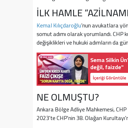
İLK HAMLE “AZİLNAM
Kemal Kılıçdaroğlu
’nun avukatlara yöne
somut adımı olarak yorumlandı. CHP kul
değişiklikleri ve hukuki adımların da g
Sema Silkin Ün'
değil, faizde"
İçeriği Görüntüle
NE OLMUŞTU?
Ankara Bölge Adliye Mahkemesi, CHP iç
2023'te CHP'nin 38. Olağan Kurultayı'nın