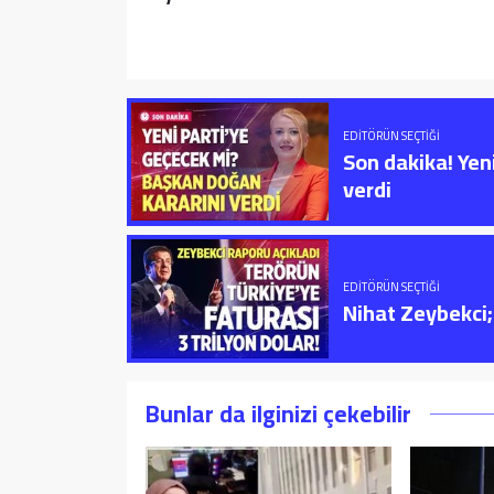
EDITÖRÜN SEÇTIĞI
Son dakika! Yen
verdi
EDITÖRÜN SEÇTIĞI
Nihat Zeybekci; 
Bunlar da ilginizi çekebilir