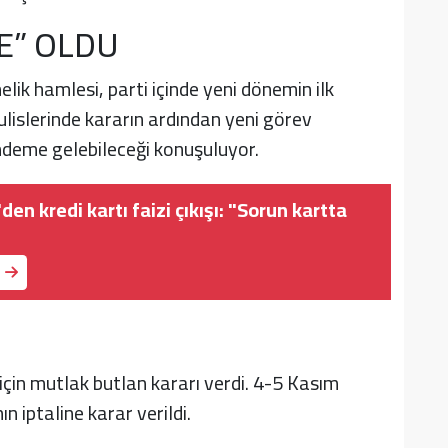
E” OLDU
lik hamlesi, parti içinde yeni dönemin ilk
islerinde kararın ardından yeni görev
ündeme gelebileceği konuşuluyor.
den kredi kartı faizi çıkışı: "Sorun kartta
in mutlak butlan kararı verdi. 4-5 Kasım
 iptaline karar verildi.