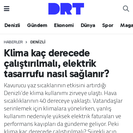
Denizli
Hava Durumu
Denizli
Gündem
Ekonomi
Dünya
Spor
Maga
Gündem
Trafik Durumu
HABERLER
DENIZLI
Klima kaç derecede
Ekonomi
Puan Durumu ve Fikstür
çalıştırılmalı, elektrik
Dünya
Tüm Manşetler
tasarrufu nasıl sağlanır?
Spor
Son Dakika Haberleri
Kavurucu yaz sıcaklarının etkisini artırdığı
Denizli’de klima kullanımı zirveye ulaştı. Hava
Magazin
Haber Arşivi
sıcaklıklarının 40 dereceye yaklaştı. Vatandaşlar
serinlemek için klimalara yönelirken, yanlış
Teknoloji
kullanım nedeniyle yüksek elektrik faturaları ve
performans kayıpları da gündeme geliyor. Peki
Yaşam
klima kaç derecede çalıştırılmalı? Sürekli açıp