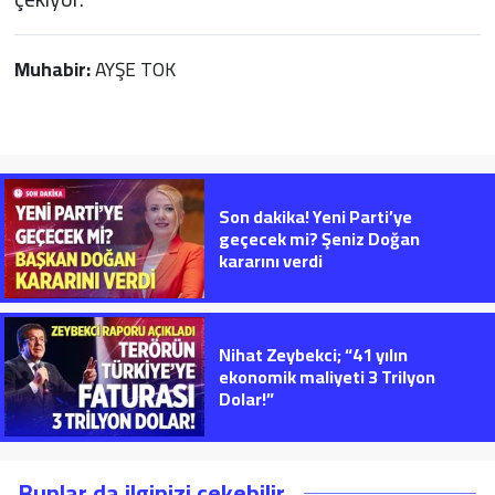
Muhabir:
AYŞE TOK
Son dakika! Yeni Parti’ye
geçecek mi? Şeniz Doğan
kararını verdi
Nihat Zeybekci; “41 yılın
ekonomik maliyeti 3 Trilyon
Dolar!”
Bunlar da ilginizi çekebilir