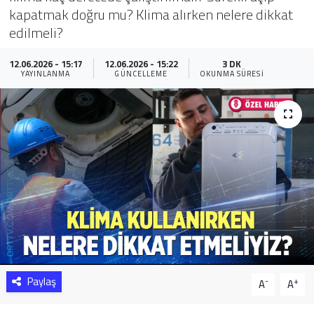
kapatmak doğru mu? Klima alırken nelere dikkat
Sağlık
edilmeli?
Yazarlar
12.06.2026 - 15:17
12.06.2026 - 15:22
3 DK
YAYINLANMA
GÜNCELLEME
OKUNMA SÜRESI
Resmi İlan
Resmi Reklam
Paylaş
-
+
A
A