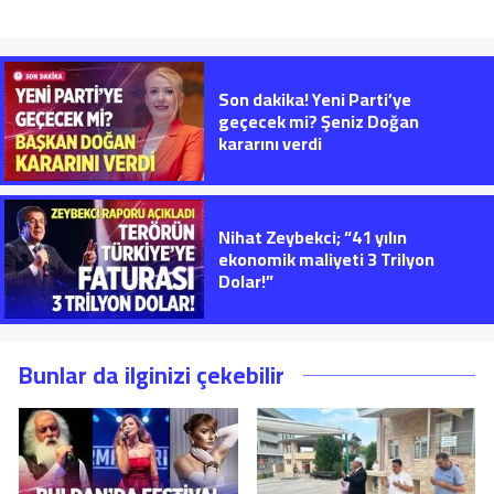
Son dakika! Yeni Parti’ye
geçecek mi? Şeniz Doğan
kararını verdi
Nihat Zeybekci; “41 yılın
ekonomik maliyeti 3 Trilyon
Dolar!”
Bunlar da ilginizi çekebilir