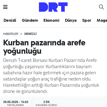
Denizli
Hava Durumu
Denizli
Gündem
Ekonomi
Dünya
Spor
Maga
Gündem
Trafik Durumu
HABERLER
DENIZLI
Kurban pazarında arefe
Ekonomi
Puan Durumu ve Fikstür
yoğunluğu
Dünya
Tüm Manşetler
Denizli Ticaret Borsası Kurban Pazarı’nda Arefe
yoğunluğu yaşanıyor. Kurbanlıklarını bayram
Spor
Son Dakika Haberleri
sabahına hazır hale getirmek için pazara gelen
vatandaşlar yoğun araç trafiğine neden oldu.
Magazin
Haber Arşivi
Hareketliliğin arttığı Kurban Pazarında yoğunluk
drone ile görüntülendi.
Teknoloji
26.05.2026 - 14:02
2 DK
Yaşam
YAYINLANMA
OKUNMA SÜRESI