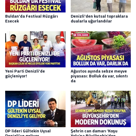
Buldan'da Festival Rüzgârı
Denizli'den kutsal topraklara
Esecek
dualarla uğurlandılar
Yeni Parti Denizli'de
Ağustos ayında sebze meyve
güçleniyor!
piyasası: Bolluk da var, sıkıntı
da
DP lideri Gültekin Uysal
Şehrin can damarı ‘Koşu
Denizli'ye geliyor
Yolu’na Büyükşehir’den