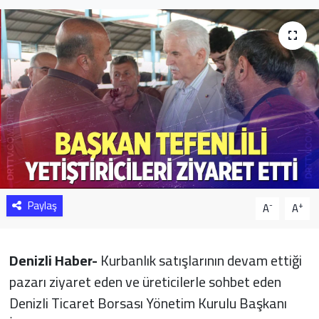
Sağlık
Yazarlar
Resmi İlan
Resmi Reklam
Paylaş
-
+
A
A
Denizli Haber-
Kurbanlık satışlarının devam ettiği
pazarı ziyaret eden ve üreticilerle sohbet eden
Denizli Ticaret Borsası Yönetim Kurulu Başkanı