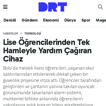
Denizli
Hava Durumu
Denizli
Gündem
Ekonomi
Dünya
Spor
Maga
Gündem
Trafik Durumu
HABERLER
TEKNOLOJI
Lise Öğrencilerinden Tek
Ekonomi
Puan Durumu ve Fikstür
Hamleyle Yardım Çağıran
Dünya
Tüm Manşetler
Cihaz
Spor
Son Dakika Haberleri
Bolu’da meslek lisesi öğrencileri, yaşanan okul
saldırılarından etkilenerek dikkat çeken bir
Magazin
Haber Arşivi
güvenlik projesine imza attı. Öğrenciler tarafından
geliştirilen ve çantanın yanına takılan oyuncak
Teknoloji
görünümünde tasarlanan alarm sistemi,
muhtemel tehlike anlarında öğrencilerin
Yaşam
yakınlarına anlık konum bilgisi gönderebiliyor.