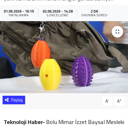
Sağlık
01.06.2026 - 16:19
02.06.2026 - 14:28
2 DK
YAYINLANMA
GÜNCELLEME
OKUNMA SÜRESI
Yazarlar
Resmi İlan
Resmi Reklam
Paylaş
-
+
A
A
Teknoloji Haber-
Bolu Mimar İzzet Baysal Mesleki