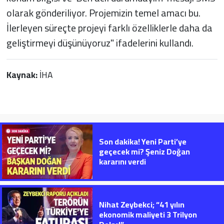
olarak gönderiliyor. Projemizin temel amacı bu.
İlerleyen süreçte projeyi farklı özelliklerle daha da
geliştirmeyi düşünüyoruz" ifadelerini kullandı.
Kaynak:
İHA
Son dakika! Yeni Parti’ye
geçecek mi? Şeniz Doğan
kararını verdi
Nihat Zeybekci; “41 yılın
ekonomik maliyeti 3 Trilyon