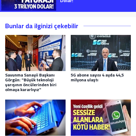
Dolar!”
Bunlar da ilginizi çekebilir
Savunma Sanayii Başkanı
5G abone sayısı 4 ayda 44,5
Görgün: "Büyük teknoloji
milyona ulaştı
yarışının öncülerinden biri
olmaya kararlıyız"