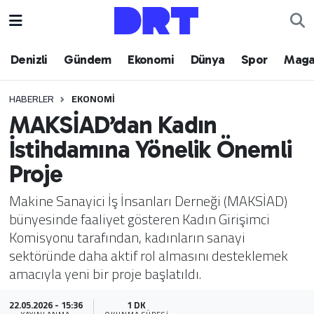
Denizli
Hava Durumu
Denizli
Gündem
Ekonomi
Dünya
Spor
Maga
Gündem
Trafik Durumu
HABERLER
EKONOMI
MAKSİAD’dan Kadın
Ekonomi
Puan Durumu ve Fikstür
İstihdamına Yönelik Önemli
Dünya
Tüm Manşetler
Proje
Spor
Son Dakika Haberleri
Makine Sanayici İş İnsanları Derneği (MAKSİAD)
bünyesinde faaliyet gösteren Kadın Girişimci
Magazin
Haber Arşivi
Komisyonu tarafından, kadınların sanayi
sektöründe daha aktif rol almasını desteklemek
Teknoloji
amacıyla yeni bir proje başlatıldı.
Yaşam
22.05.2026 - 15:36
1 DK