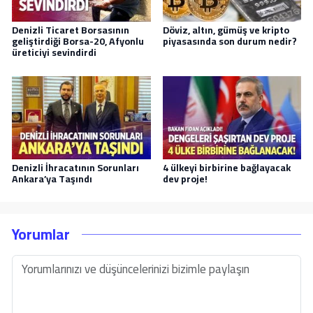
Denizli Ticaret Borsasının
Döviz, altın, gümüş ve kripto
geliştirdiği Borsa-20, Afyonlu
piyasasında son durum nedir?
üreticiyi sevindirdi
Denizli İhracatının Sorunları
4 ülkeyi birbirine bağlayacak
Ankara’ya Taşındı
dev proje!
Yorumlar