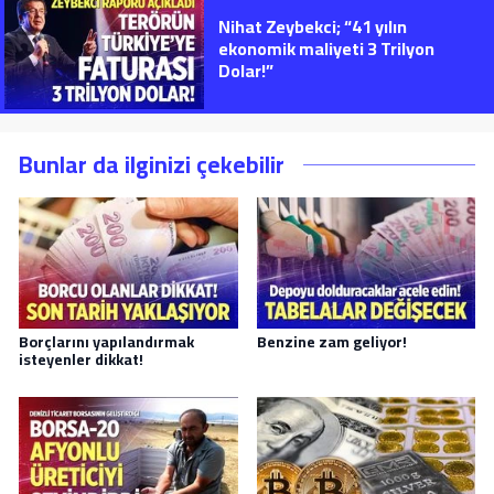
Nihat Zeybekci; “41 yılın
ekonomik maliyeti 3 Trilyon
Dolar!”
Bunlar da ilginizi çekebilir
Borçlarını yapılandırmak
Benzine zam geliyor!
isteyenler dikkat!