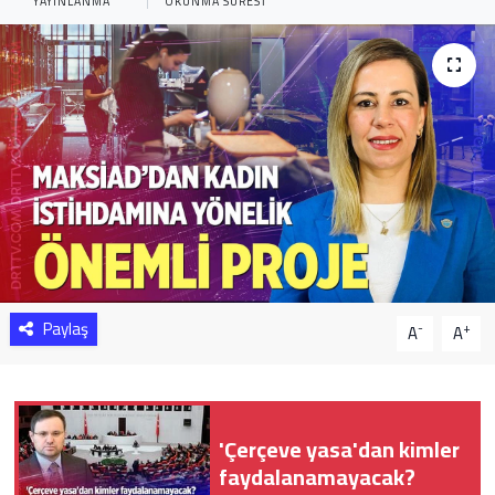
YAYINLANMA
OKUNMA SÜRESI
Sağlık
Yazarlar
Resmi İlan
Resmi Reklam
Paylaş
-
+
A
A
'Çerçeve yasa'dan kimler
faydalanamayacak?