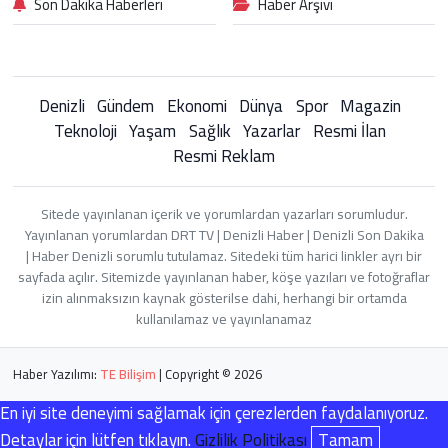
Son Dakika Haberleri
Haber Arşivi
Denizli
Gündem
Ekonomi
Dünya
Spor
Magazin
Teknoloji
Yaşam
Sağlık
Yazarlar
Resmi İlan
Resmi Reklam
Sitede yayınlanan içerik ve yorumlardan yazarları sorumludur.
Yayınlanan yorumlardan DRT TV | Denizli Haber | Denizli Son Dakika
| Haber Denizli sorumlu tutulamaz. Sitedeki tüm harici linkler ayrı bir
sayfada açılır. Sitemizde yayınlanan haber, köşe yazıları ve fotoğraflar
izin alınmaksızın kaynak gösterilse dahi, herhangi bir ortamda
kullanılamaz ve yayınlanamaz
Haber Yazılımı:
TE Bilişim
| Copyright © 2026
En iyi site deneyimi sağlamak için çerezlerden faydalanıyoruz.
Detaylar için lütfen tıklayın.
Gizlilik Politikası
Tamam