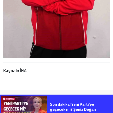
Kaynak:
İHA
Son dakika! Yeni Parti’ye
geçecek mi? Şeniz Doğan