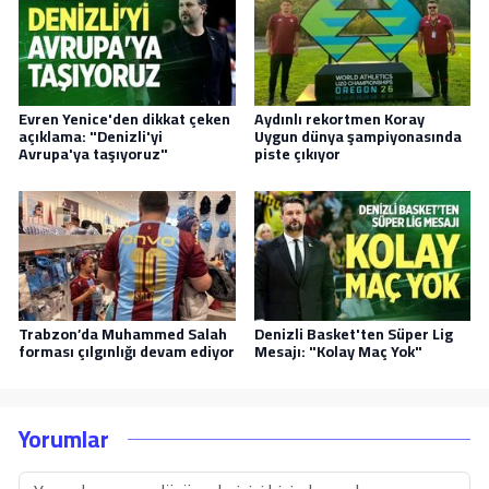
Evren Yenice'den dikkat çeken
Aydınlı rekortmen Koray
açıklama: "Denizli'yi
Uygun dünya şampiyonasında
Avrupa'ya taşıyoruz"
piste çıkıyor
Trabzon’da Muhammed Salah
Denizli Basket'ten Süper Lig
forması çılgınlığı devam ediyor
Mesajı: "Kolay Maç Yok"
Yorumlar