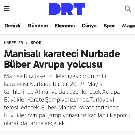
Denizli
Hava Durumu
Denizli
Gündem
Ekonomi
Dünya
Spor
Maga
Gündem
Trafik Durumu
HABERLER
SPOR
Manisalı karateci Nurbade
Ekonomi
Puan Durumu ve Fikstür
Büber Avrupa yolcusu
Dünya
Tüm Manşetler
Manisa Büyükşehir Belediyespor’un milli
karatecisi Nurbade Büber, 20-24 Mayıs
Spor
Son Dakika Haberleri
tarihlerinde Almanya’da düzenlenecek Avrupa
Büyükler Karate Şampiyonası’nda Türkiye’yi
Magazin
Haber Arşivi
temsil edecek. Büber, Manisa karate tarihinde
Büyükler Avrupa Şampiyonası’na katılan ilk sporcu
Teknoloji
olarak da tarihe geçecek.
Yaşam