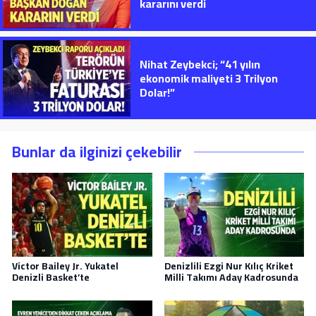
kararını verdi
Nihat Zeybekci; “41 yılın
ekonomik maliyeti 3 Trilyon
Dolar!”
Bunlar da ilginizi çekebilir
Victor Bailey Jr. Yukatel
Denizlili Ezgi Nur Kılıç Kriket
Denizli Basket’te
Milli Takımı Aday Kadrosunda