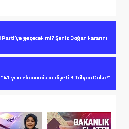
i Parti’ye geçecek mi? Şeniz Doğan kararını
“41 yılın ekonomik maliyeti 3 Trilyon Dolar!”