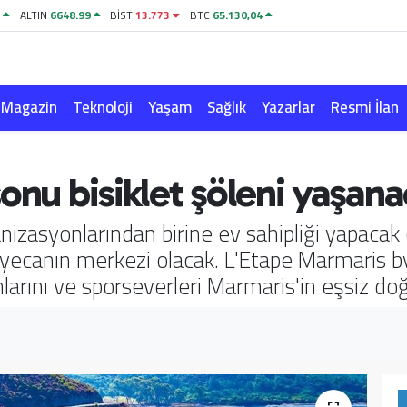
1
ALTIN
6648.99
BİST
13.773
BTC
65.130,04
Magazin
Teknoloji
Yaşam
Sağlık
Yazarlar
Resmi İlan
onu bisiklet şöleni yaşan
nizasyonlarından birine ev sahipliği yapacak
canın merkezi olacak. L'Etape Marmaris by
nlarını ve sporseverleri Marmaris'in eşsiz d