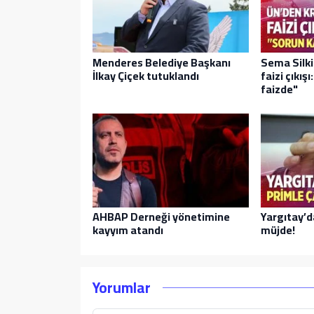
Menderes Belediye Başkanı
Sema Silki
İlkay Çiçek tutuklandı
faizi çıkış
faizde"
AHBAP Derneği yönetimine
Yargıtay’d
kayyım atandı
müjde!
Yorumlar