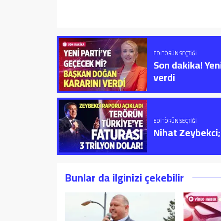
EDITÖRÜN SEÇTIĞI
Son dakika! Yen
verdi
EDITÖRÜN SEÇTIĞI
Nihat Zeybekci; 
Bunlar da ilginizi çekebilir