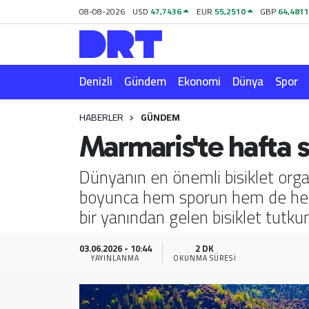
08-08-2026
USD
47,7436
EUR
55,2510
GBP
64,481
Denizli
Hava Durumu
Denizli
Gündem
Ekonomi
Dünya
Spor
Gündem
Trafik Durumu
HABERLER
GÜNDEM
Ekonomi
Puan Durumu ve Fikstür
Marmaris'te hafta s
Dünya
Tüm Manşetler
Dünyanın en önemli bisiklet orga
boyunca hem sporun hem de heye
Spor
Son Dakika Haberleri
bir yanından gelen bisiklet tutku
Magazin
Haber Arşivi
03.06.2026 - 10:44
2 DK
YAYINLANMA
OKUNMA SÜRESI
Teknoloji
Yaşam