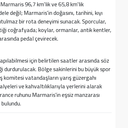
Marmaris 96,7 km'lik ve 65,8 km'lik
le değil; Marmaris'in doğasını, tarihini, kıyı
utulmaz bir rota deneyimi sunacak. Sporcular,
iği coğrafyada; koylar, ormanlar, antik kentler,
 arasında pedal çevirecek.
apılabilmesi için belirtilen saatler arasında söz
 durdurulacak. Bölge sakinlerini bu büyük spor
ş komitesi vatandaşların yarış güzergahı
yeleri ve kahvaltılıklarıyla yerlerini alarak
France ruhunu Marmaris'in eşsiz manzarası
a bulundu.