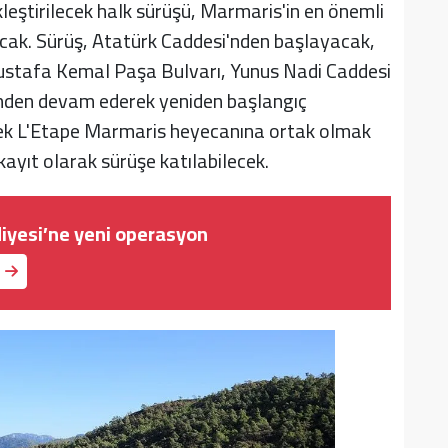
leştirilecek halk sürüşü, Marmaris'in en önemli
cak. Sürüş, Atatürk Caddesi'nden başlayacak,
ustafa Kemal Paşa Bulvarı, Yunus Nadi Caddesi
inden devam ederek yeniden başlangıç
rek L'Etape Marmaris heyecanına ortak olmak
ayıt olarak sürüşe katılabilecek.
iyesi’ne yeni operasyon