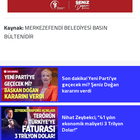
Kaynak:
MERKEZEFENDİ BELEDİYESİ BASIN
BÜLTENİDİR
Son dakika! Yeni Parti’ye
geçecek mi? Şeniz Doğan
kararını verdi
Nihat Zeybekci; “41 yılın
ekonomik maliyeti 3 Trilyon
Dolar!”