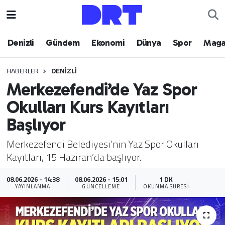
Denizli
Hava Durumu
Denizli
Gündem
Ekonomi
Dünya
Spor
Maga
Gündem
Trafik Durumu
HABERLER
DENIZLI
Merkezefendi’de Yaz Spor
Ekonomi
Puan Durumu ve Fikstür
Okulları Kurs Kayıtları
Dünya
Tüm Manşetler
Başlıyor
Spor
Son Dakika Haberleri
Merkezefendi Belediyesi’nin Yaz Spor Okulları
Kayıtları, 15 Haziran’da başlıyor.
Magazin
Haber Arşivi
08.06.2026 - 14:38
08.06.2026 - 15:01
1 DK
YAYINLANMA
GÜNCELLEME
OKUNMA SÜRESI
Teknoloji
Yaşam