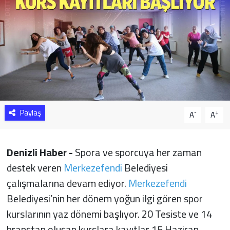
Sağlık
Yazarlar
Resmi İlan
Resmi Reklam
Paylaş
-
+
A
A
Denizli Haber -
Spora ve sporcuya her zaman
destek veren
Merkezefendi
Belediyesi
çalışmalarına devam ediyor.
Merkezefendi
Belediyesi’nin her dönem yoğun ilgi gören spor
kurslarının yaz dönemi başlıyor. 20 Tesiste ve 14
branştan oluşan kurslara kayıtlar 15 Haziran