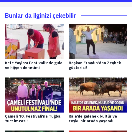
Bunlar da ilginizi çekebilir
Kefe Yaylası Festivali’nde gıda
Başkan Eraydın'dan Zeybek
ve hijyen denetimi
gösterisi!
Çameli 10. Festivali’ne Tuğba
Kale’de gelenek, kültür ve
Yurt imzası!
coşku bir arada yaşandı