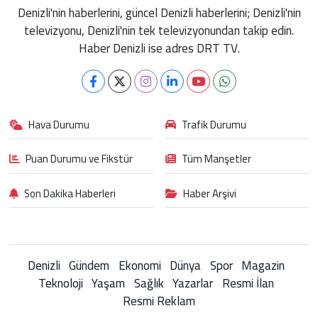
Denizli'nin haberlerini, güncel Denizli haberlerini; Denizli'nin
televizyonu, Denizli'nin tek televizyonundan takip edin.
Haber Denizli ise adres DRT TV.
Hava Durumu
Trafik Durumu
Puan Durumu ve Fikstür
Tüm Manşetler
Son Dakika Haberleri
Haber Arşivi
Denizli
Gündem
Ekonomi
Dünya
Spor
Magazin
Teknoloji
Yaşam
Sağlık
Yazarlar
Resmi İlan
Resmi Reklam