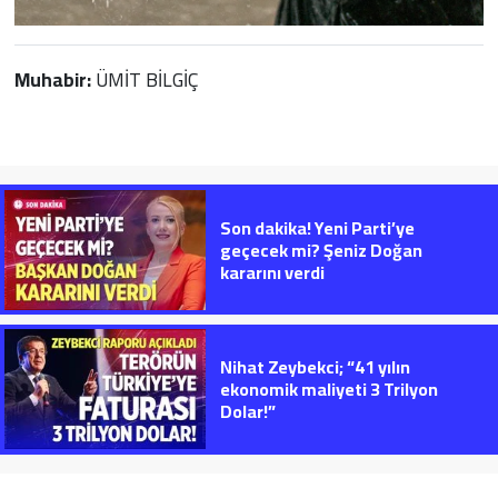
Muhabir:
ÜMİT BİLGİÇ
Son dakika! Yeni Parti’ye
geçecek mi? Şeniz Doğan
kararını verdi
Nihat Zeybekci; “41 yılın
ekonomik maliyeti 3 Trilyon
Dolar!”