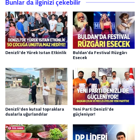
Bunlar da ilginizi çekebilir
Denizli'de Yürek Isıtan Etkinlik
Buldan'da Festival Rüzgârı
Esecek
Denizli'den kutsal topraklara
Yeni Parti Denizli'de
dualarla uğurlandılar
güçleniyor!