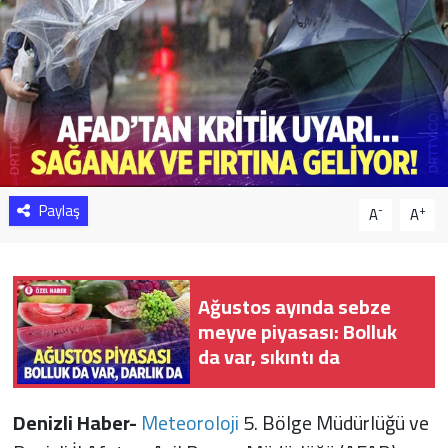
Sağlık
Yazarlar
Resmi İlan
Resmi Reklam
Paylaş
-
+
A
A
Ağustos ayında sebze
meyve piyasası: Bolluk
da var, sıkıntı da
Denizli Haber-
Meteoroloji
5. Bölge Müdürlüğü ve