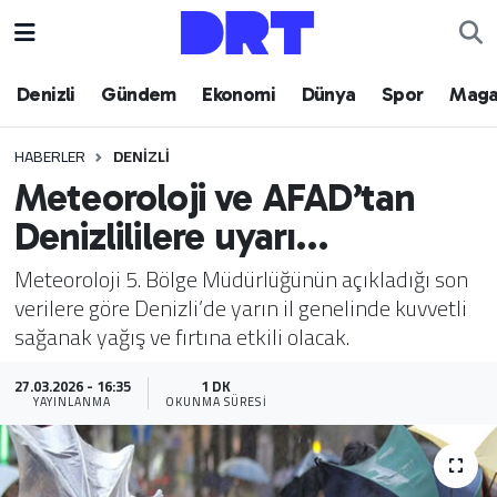
Denizli
Hava Durumu
Denizli
Gündem
Ekonomi
Dünya
Spor
Maga
Gündem
Trafik Durumu
HABERLER
DENIZLI
Meteoroloji ve AFAD’tan
Ekonomi
Puan Durumu ve Fikstür
Denizlililere uyarı…
Dünya
Tüm Manşetler
Meteoroloji 5. Bölge Müdürlüğünün açıkladığı son
verilere göre Denizli’de yarın il genelinde kuvvetli
Spor
Son Dakika Haberleri
sağanak yağış ve fırtına etkili olacak.
Magazin
Haber Arşivi
27.03.2026 - 16:35
1 DK
YAYINLANMA
OKUNMA SÜRESI
Teknoloji
Yaşam