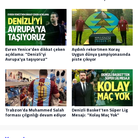
Evren Yenice'den dikkat çeken
Aydınlı rekortmen Koray
açıklama: "Denizli'yi
Uygun dünya şampiyonasında
Avrupa'ya taşıyoruz"
piste çıkıyor
Trabzon’da Muhammed Salah
Denizli Basket'ten Süper Lig
forması çılgınlığı devam ediyor
Mesajı: "Kolay Maç Yok"