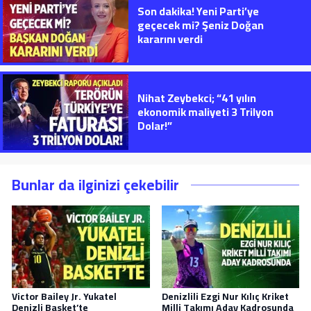
Son dakika! Yeni Parti’ye
geçecek mi? Şeniz Doğan
kararını verdi
Nihat Zeybekci; “41 yılın
ekonomik maliyeti 3 Trilyon
Dolar!”
Bunlar da ilginizi çekebilir
Victor Bailey Jr. Yukatel
Denizlili Ezgi Nur Kılıç Kriket
Denizli Basket’te
Milli Takımı Aday Kadrosunda