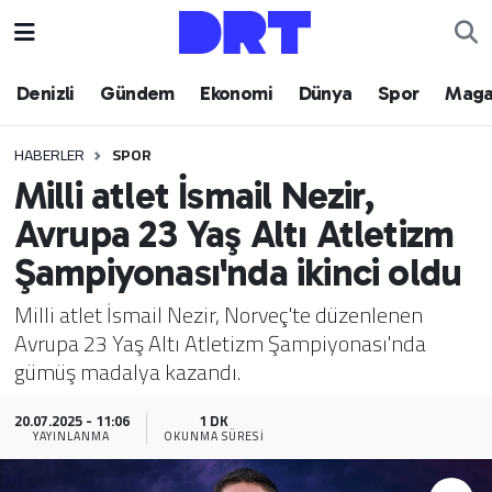
Denizli
Hava Durumu
Denizli
Gündem
Ekonomi
Dünya
Spor
Maga
Gündem
Trafik Durumu
HABERLER
SPOR
Milli atlet İsmail Nezir,
Ekonomi
Puan Durumu ve Fikstür
Avrupa 23 Yaş Altı Atletizm
Dünya
Tüm Manşetler
Şampiyonası'nda ikinci oldu
Spor
Son Dakika Haberleri
Milli atlet İsmail Nezir, Norveç'te düzenlenen
Avrupa 23 Yaş Altı Atletizm Şampiyonası'nda
Magazin
Haber Arşivi
gümüş madalya kazandı.
Teknoloji
20.07.2025 - 11:06
1 DK
YAYINLANMA
OKUNMA SÜRESI
Yaşam