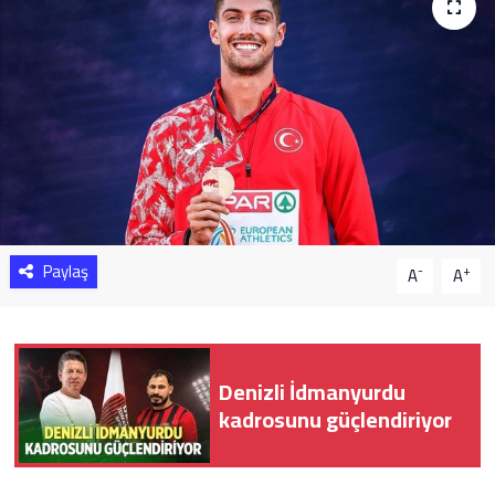
Sağlık
Yazarlar
Resmi İlan
Resmi Reklam
Paylaş
-
+
A
A
Denizli İdmanyurdu
kadrosunu güçlendiriyor