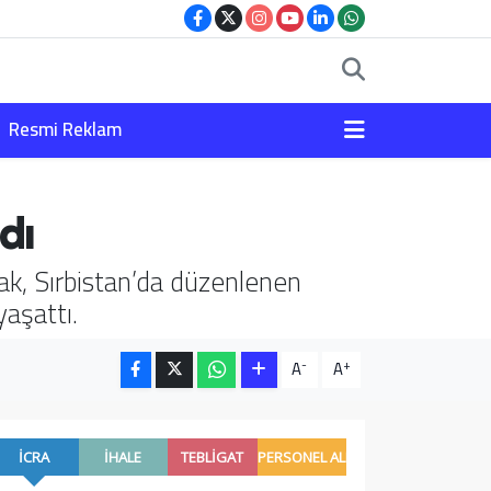
Resmi Reklam
dı
bak, Sırbistan’da düzenlenen
aşattı.
-
+
A
A