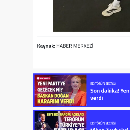
Kaynak:
HABER MERKEZİ
EDITÖRÜN SEÇTIĞI
Son dakika! Yen
verdi
EDITÖRÜN SEÇTIĞI