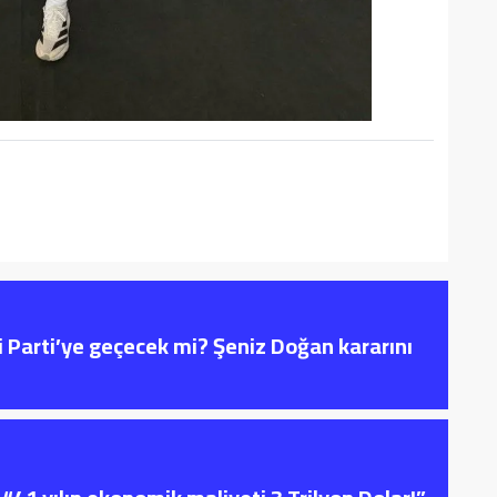
i Parti’ye geçecek mi? Şeniz Doğan kararını