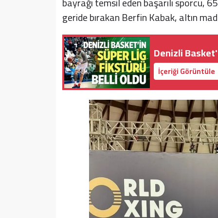
bayrağı temsil eden başarılı sporcu, 65 
geride bırakan Berfin Kabak, altın mada
Denizli Basket'
İçeriği Görüntüle