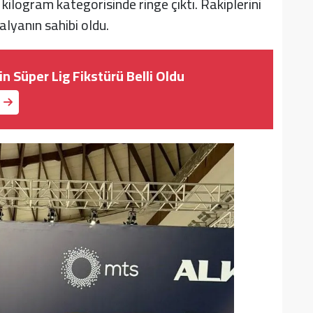
kilogram kategorisinde ringe çıktı. Rakiplerini
lyanın sahibi oldu.
in Süper Lig Fikstürü Belli Oldu