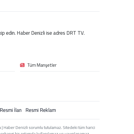
takip edin. Haber Denizli ise adres DRT TV.
Tüm Manşetler
Resmi İlan
Resmi Reklam
| Haber Denizli sorumlu tutulamaz. Sitedeki tüm harici
i, herhangi bir ortamda kullanılamaz ve yayınlanamaz