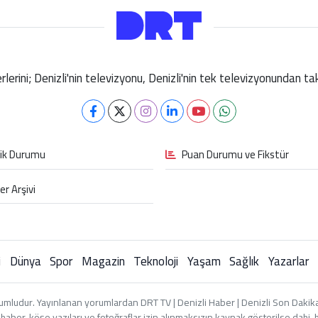
berlerini; Denizli'nin televizyonu, Denizli'nin tek televizyonundan 
fik Durumu
Puan Durumu ve Fikstür
er Arşivi
i
Dünya
Spor
Magazin
Teknoloji
Yaşam
Sağlık
Yazarlar
umludur. Yayınlanan yorumlardan DRT TV | Denizli Haber | Denizli Son Dakika 
an haber, köşe yazıları ve fotoğraflar izin alınmaksızın kaynak gösterilse dah