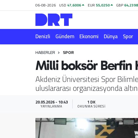
06-08-2026
USD
47,6006
EUR
55,0250
GBP
64,239
Denizli
Hava Durumu
Denizli
Gündem
Ekonomi
Dünya
Spor
Gündem
Trafik Durumu
HABERLER
SPOR
Ekonomi
Puan Durumu ve Fikstür
Milli boksör Berfin
Dünya
Tüm Manşetler
Akdeniz Üniversitesi Spor Bilimle
uluslararası organizasyonda altı
Spor
Son Dakika Haberleri
Magazin
Haber Arşivi
20.05.2026 - 10:43
1 DK
YAYINLANMA
OKUNMA SÜRESI
Teknoloji
Yaşam