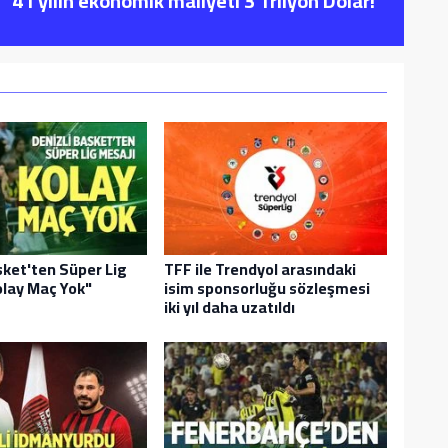
“41 yılın ekonomik maliyeti 3 Trilyon Dolar!”
sket'ten Süper Lig
TFF ile Trendyol arasındaki
olay Maç Yok"
isim sponsorluğu sözleşmesi
iki yıl daha uzatıldı