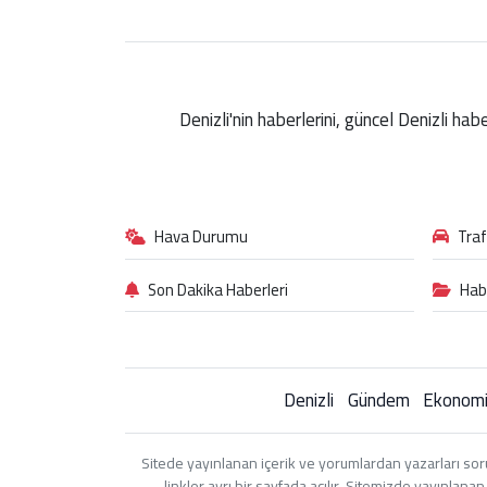
Denizli'nin haberlerini, güncel Denizli ha
Hava Durumu
Tra
Son Dakika Haberleri
Hab
Denizli
Gündem
Ekonom
Sitede yayınlanan içerik ve yorumlardan yazarları sor
linkler ayrı bir sayfada açılır. Sitemizde yayınlan