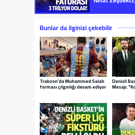
Nihat Zeybekci; 
Bunlar da ilginizi çekebilir
Trabzon’da Muhammed Salah
Denizli Ba
forması çılgınlığı devam ediyor
Mesajı: "K