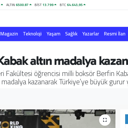
8
ALTIN
6500.87
BİST
13.799
BTC
64.643,95
Magazin
Teknoloji
Yaşam
Sağlık
Yazarlar
Resmi İlan
 Kabak altın madalya kazan
ri Fakültesi öğrencisi milli boksör Berfin Ka
n madalya kazanarak Türkiye’ye büyük gurur y