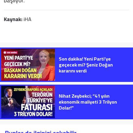
başlıyor.
Kaynak:
iHA
Son dakika! Yeni Parti’ye
geçecek mi? Şeniz Doğan
kararını verdi
Nihat Zeybekci; “41 yılın
ekonomik maliyeti 3 Trilyon
Dolar!”
Bunlar da ilginizi çekebilir