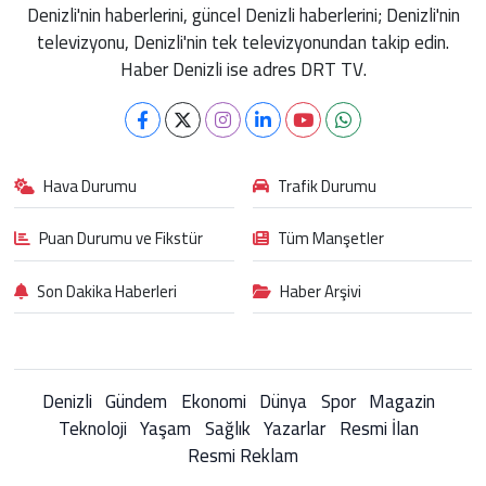
Denizli'nin haberlerini, güncel Denizli haberlerini; Denizli'nin
televizyonu, Denizli'nin tek televizyonundan takip edin.
Haber Denizli ise adres DRT TV.
Hava Durumu
Trafik Durumu
Puan Durumu ve Fikstür
Tüm Manşetler
Son Dakika Haberleri
Haber Arşivi
Denizli
Gündem
Ekonomi
Dünya
Spor
Magazin
Teknoloji
Yaşam
Sağlık
Yazarlar
Resmi İlan
Resmi Reklam