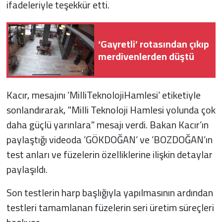
ifadeleriyle teşekkür etti.
‘Gayretli’ rotasından çıkıp
merdivenlerden düştü
Kacır, mesajını ’MilliTeknolojiHamlesi’ etiketiyle
sonlandırarak, "Milli Teknoloji Hamlesi yolunda çok
daha güçlü yarınlara" mesajı verdi. Bakan Kacır’ın
paylaştığı videoda ’GÖKDOĞAN’ ve ’BOZDOĞAN’ın
test anları ve füzelerin özelliklerine ilişkin detaylar
paylaşıldı.
Son testlerin harp başlığıyla yapılmasının ardından
testleri tamamlanan füzelerin seri üretim süreçleri