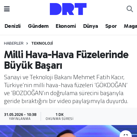
Denizli
Hava Durumu
Denizli
Gündem
Ekonomi
Dünya
Spor
Maga
Gündem
Trafik Durumu
HABERLER
TEKNOLOJI
Milli Hava-Hava Füzelerinde
Ekonomi
Puan Durumu ve Fikstür
Büyük Başarı
Dünya
Tüm Manşetler
Sanayi ve Teknoloji Bakanı Mehmet Fatih Kacır,
Türkiye’nin milli hava-hava füzeleri ’GÖKDOĞAN’
Spor
Son Dakika Haberleri
ve ’BOZDOĞAN’ın doğrulama sürecini başarıyla
geride bıraktığını bir video paylaşımıyla duyurdu.
Magazin
Haber Arşivi
31.05.2026 - 10:38
1 DK
Teknoloji
YAYINLANMA
OKUNMA SÜRESI
Yaşam