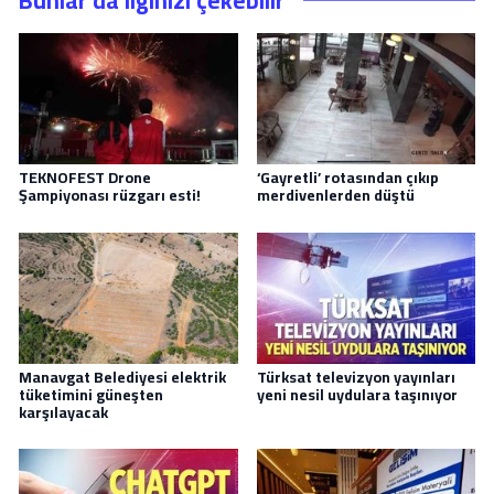
TEKNOFEST Drone
‘Gayretli’ rotasından çıkıp
Şampiyonası rüzgarı esti!
merdivenlerden düştü
Manavgat Belediyesi elektrik
Türksat televizyon yayınları
tüketimini güneşten
yeni nesil uydulara taşınıyor
karşılayacak