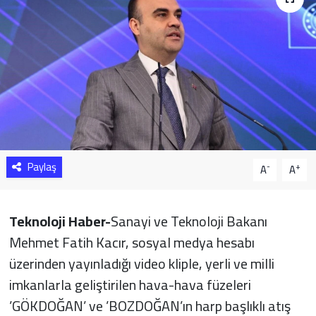
Sağlık
Yazarlar
Resmi İlan
Resmi Reklam
Paylaş
-
+
A
A
Teknoloji Haber-
Sanayi ve Teknoloji Bakanı
Mehmet Fatih Kacır, sosyal medya hesabı
üzerinden yayınladığı video kliple, yerli ve milli
imkanlarla geliştirilen hava-hava füzeleri
’GÖKDOĞAN’ ve ’BOZDOĞAN’ın harp başlıklı atış