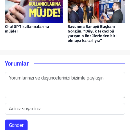
ChatGPT kullanıcılarına
Savunma Sanayii Başkanı
müjde!
Görgün: "Büyük teknoloji
yarışının öncülerinden biri
olmaya kararlıyız"
Yorumlar
Gönder