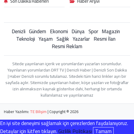
Son Dakika Haberleri
Haber Arşivi
Denizli
Gündem
Ekonomi
Dünya
Spor
Magazin
Teknoloji
Yaşam
Sağlık
Yazarlar
Resmi İlan
Resmi Reklam
Sitede yayınlanan içerik ve yorumlardan yazarları sorumludur.
Yayınlanan yorumlardan DRT TV | Denizli Haber | Denizli Son Dakika
| Haber Denizli sorumlu tutulamaz. Sitedeki tüm harici linkler ayrı bir
sayfada açılır. Sitemizde yayınlanan haber, köşe yazıları ve fotoğraflar
izin alınmaksızın kaynak gösterilse dahi, herhangi bir ortamda
kullanılamaz ve yayınlanamaz
Haber Yazılımı:
TE Bilişim
| Copyright © 2026
En iyi site deneyimi sağlamak için çerezlerden faydalanıyoruz.
Detaylar için lütfen tıklayın.
Gizlilik Politikası
Tamam