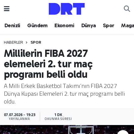
Denizli
Hava Durumu
Denizli
Gündem
Ekonomi
Dünya
Spor
Maga
Gündem
Trafik Durumu
HABERLER
SPOR
Millilerin FIBA 2027
Ekonomi
Puan Durumu ve Fikstür
elemeleri 2. tur maç
Dünya
Tüm Manşetler
programı belli oldu
Spor
Son Dakika Haberleri
A Milli Erkek Basketbol Takımı’nın FIBA 2027
Dünya Kupası Elemeleri 2. tur maç programı belli
Magazin
Haber Arşivi
oldu.
Teknoloji
07.07.2026 - 19:23
1 DK
YAYINLANMA
OKUNMA SÜRESI
Yaşam