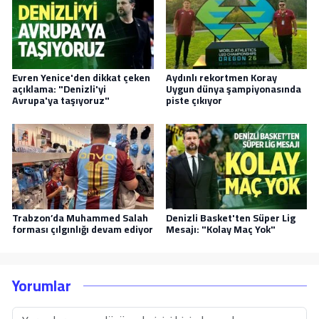
Evren Yenice'den dikkat çeken
Aydınlı rekortmen Koray
açıklama: "Denizli'yi
Uygun dünya şampiyonasında
Avrupa'ya taşıyoruz"
piste çıkıyor
Trabzon’da Muhammed Salah
Denizli Basket'ten Süper Lig
forması çılgınlığı devam ediyor
Mesajı: "Kolay Maç Yok"
Yorumlar