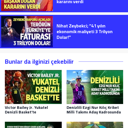
kararını verdi
Nihat Zeybekci; “41 yılın
ekonomik maliyeti 3 Trilyon
Dolar!”
Bunlar da ilginizi çekebilir
Victor Bailey Jr. Yukatel
Denizlili Ezgi Nur Kılıç Kriket
Denizli Basket’te
Milli Takımı Aday Kadrosunda