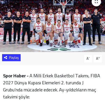
Sağlık
Yazarlar
Resmi İlan
Resmi Reklam
Paylaş
-
+
A
A
Spor Haber -
A Milli Erkek Basketbol Takımı, FIBA
2027 Dünya Kupası Elemeleri 2. turunda J
Grubu’nda mücadele edecek. Ay-yıldızlıların maç
takvimi şöyle: