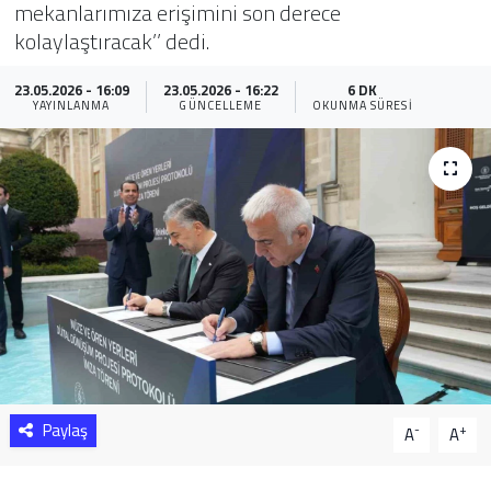
mekanlarımıza erişimini son derece
kolaylaştıracak’’ dedi.
Sağlık
23.05.2026 - 16:09
23.05.2026 - 16:22
6 DK
Yazarlar
YAYINLANMA
GÜNCELLEME
OKUNMA SÜRESI
Resmi İlan
Resmi Reklam
Paylaş
-
+
A
A