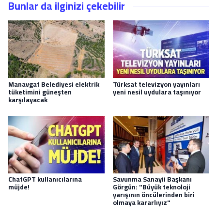
Bunlar da ilginizi çekebilir
Manavgat Belediyesi elektrik
Türksat televizyon yayınları
tüketimini güneşten
yeni nesil uydulara taşınıyor
karşılayacak
ChatGPT kullanıcılarına
Savunma Sanayii Başkanı
müjde!
Görgün: "Büyük teknoloji
yarışının öncülerinden biri
olmaya kararlıyız"