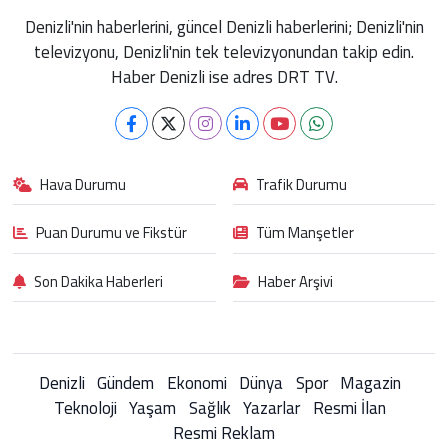
Denizli'nin haberlerini, güncel Denizli haberlerini; Denizli'nin
televizyonu, Denizli'nin tek televizyonundan takip edin.
Haber Denizli ise adres DRT TV.
Hava Durumu
Trafik Durumu
Puan Durumu ve Fikstür
Tüm Manşetler
Son Dakika Haberleri
Haber Arşivi
Denizli
Gündem
Ekonomi
Dünya
Spor
Magazin
Teknoloji
Yaşam
Sağlık
Yazarlar
Resmi İlan
Resmi Reklam