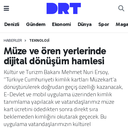
Denizli
Hava Durumu
Denizli
Gündem
Ekonomi
Dünya
Spor
Maga
Gündem
Trafik Durumu
HABERLER
TEKNOLOJI
Müze ve ören yerlerinde
Ekonomi
Puan Durumu ve Fikstür
dijital dönüşüm hamlesi
Dünya
Tüm Manşetler
Kültür ve Turizm Bakanı Mehmet Nuri Ersoy,
‘‘Türkiye Cumhuriyeti kimlik kartları Müzekart’a
Spor
Son Dakika Haberleri
dönüştürülerek doğrudan geçiş özelliği kazanacak,
E-Devlet ve mobil uygulama üzerinden kimlik
Magazin
Haber Arşivi
tanımlama yapılacak ve vatandaşlarımız müze
kart ücretini ödedikten sonra direkt sıra
Teknoloji
beklemeden kimliğini okutarak geçecek. Bu
uygulama vatandaşlarımızın kültürel
Yaşam