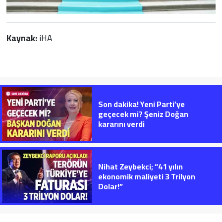
Kaynak:
iHA
Son dakika! Yeni Parti’ye
geçecek mi? Şeniz Doğan
kararını verdi
Nihat Zeybekci; “41 yılın
ekonomik maliyeti 3 Trilyon
Dolar!”