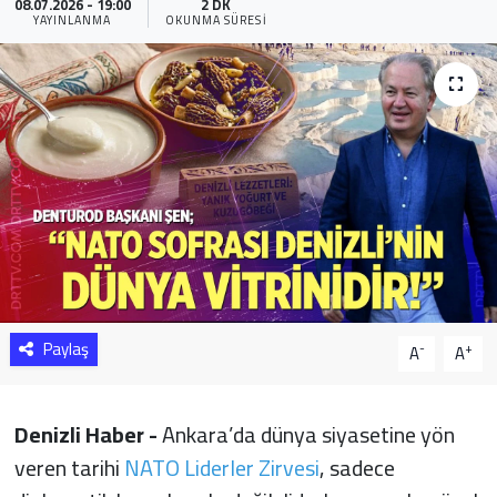
08.07.2026 - 19:00
2 DK
YAYINLANMA
OKUNMA SÜRESI
Sağlık
Yazarlar
Resmi İlan
Resmi Reklam
Paylaş
-
+
A
A
Denizli Haber -
Ankara’da dünya siyasetine yön
veren tarihi
NATO Liderler Zirvesi
, sadece