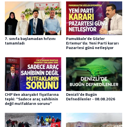
7. sınıfa başlamadan hıfzını
Pamukkale'de Gözler
tamamladı
Ertemur'da: Yeni Parti kararı
Pazartesi günü netleşiyor
CHP’den akaryakıt fiyatlarına
Denizli'de Bugün
tepki: "Sadece araç sahibinin
Defnedilenler - 08.08.2026
değil mutfakların sorunu"