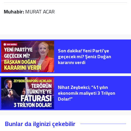
Muhabir:
MURAT ACAR
Son dakika! Yeni Parti’ye
geçecek mi? Şeniz Doğan
kararını verdi
Nihat Zeybekci; “41 yılın
ekonomik maliyeti 3 Trilyon
Dolar!”
Bunlar da ilginizi çekebilir