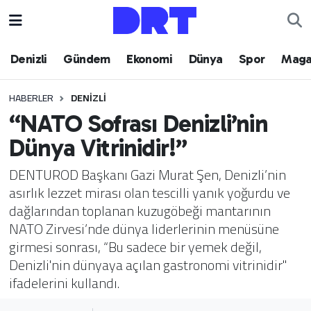
Denizli
Hava Durumu
Denizli
Gündem
Ekonomi
Dünya
Spor
Maga
Gündem
Trafik Durumu
HABERLER
DENIZLI
“NATO Sofrası Denizli’nin
Ekonomi
Puan Durumu ve Fikstür
Dünya Vitrinidir!”
Dünya
Tüm Manşetler
DENTUROD Başkanı Gazi Murat Şen, Denizli’nin
asırlık lezzet mirası olan tescilli yanık yoğurdu ve
Spor
Son Dakika Haberleri
dağlarından toplanan kuzugöbeği mantarının
NATO Zirvesi’nde dünya liderlerinin menüsüne
Magazin
Haber Arşivi
girmesi sonrası, “Bu sadece bir yemek değil,
Denizli'nin dünyaya açılan gastronomi vitrinidir"
Teknoloji
ifadelerini kullandı.
Yaşam