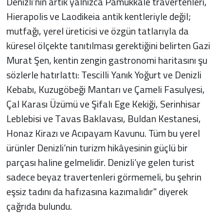
Denizli’nin artık yalnızca Pamukkale travertenleri,
Hierapolis ve Laodikeia antik kentleriyle değil;
mutfağı, yerel üreticisi ve özgün tatlarıyla da
küresel ölçekte tanıtılması gerektiğini belirten Gazi
Murat Şen, kentin zengin gastronomi haritasını şu
sözlerle hatırlattı: Tescilli Yanık Yoğurt ve Denizli
Kebabı, Kuzugöbeği Mantarı ve Çameli Fasulyesi,
Çal Karası Üzümü ve Şifalı Ege Kekiği, Serinhisar
Leblebisi ve Tavas Baklavası, Buldan Kestanesi,
Honaz Kirazı ve Acıpayam Kavunu. Tüm bu yerel
ürünler Denizli’nin turizm hikâyesinin güçlü bir
parçası haline gelmelidir. Denizli’ye gelen turist
sadece beyaz travertenleri görmemeli, bu şehrin
eşsiz tadını da hafızasına kazımalıdır" diyerek
çağrıda bulundu.