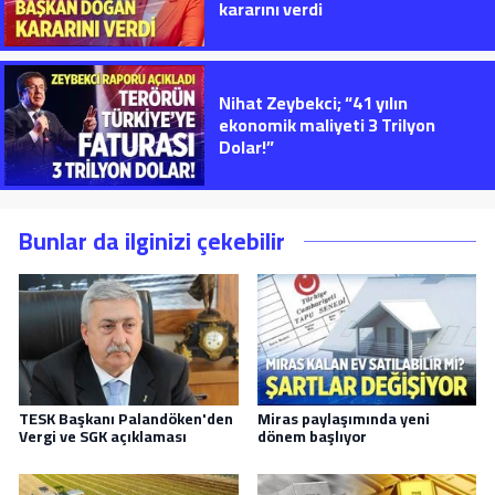
kararını verdi
Nihat Zeybekci; “41 yılın
ekonomik maliyeti 3 Trilyon
Dolar!”
Bunlar da ilginizi çekebilir
TESK Başkanı Palandöken'den
Miras paylaşımında yeni
Vergi ve SGK açıklaması
dönem başlıyor