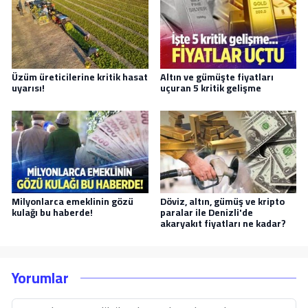
Üzüm üreticilerine kritik hasat
Altın ve gümüşte fiyatları
uyarısı!
uçuran 5 kritik gelişme
Milyonlarca emeklinin gözü
Döviz, altın, gümüş ve kripto
kulağı bu haberde!
paralar ile Denizli'de
akaryakıt fiyatları ne kadar?
Yorumlar