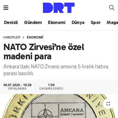
Denizli
Hava Durumu
Denizli
Gündem
Ekonomi
Dünya
Spor
Maga
Gündem
Trafik Durumu
HABERLER
EKONOMI
NATO Zirvesi’ne özel
Ekonomi
Puan Durumu ve Fikstür
madeni para
Dünya
Tüm Manşetler
Ankara’daki NATO Zirvesi anısına 5 liralık hatıra
parası basıldı.
Spor
Son Dakika Haberleri
06.07.2026 - 16:28
1 DK
Magazin
Haber Arşivi
YAYINLANMA
OKUNMA SÜRESI
Teknoloji
Yaşam