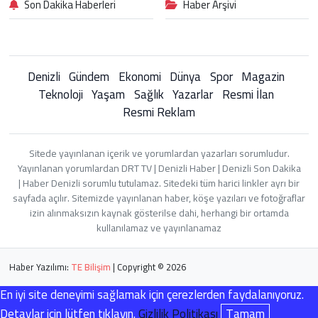
Son Dakika Haberleri
Haber Arşivi
Denizli
Gündem
Ekonomi
Dünya
Spor
Magazin
Teknoloji
Yaşam
Sağlık
Yazarlar
Resmi İlan
Resmi Reklam
Sitede yayınlanan içerik ve yorumlardan yazarları sorumludur.
Yayınlanan yorumlardan DRT TV | Denizli Haber | Denizli Son Dakika
| Haber Denizli sorumlu tutulamaz. Sitedeki tüm harici linkler ayrı bir
sayfada açılır. Sitemizde yayınlanan haber, köşe yazıları ve fotoğraflar
izin alınmaksızın kaynak gösterilse dahi, herhangi bir ortamda
kullanılamaz ve yayınlanamaz
Haber Yazılımı:
TE Bilişim
| Copyright © 2026
En iyi site deneyimi sağlamak için çerezlerden faydalanıyoruz.
Detaylar için lütfen tıklayın.
Gizlilik Politikası
Tamam