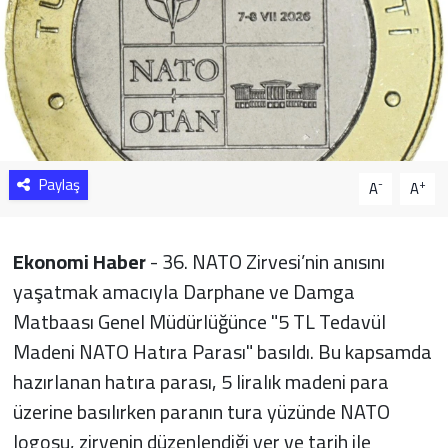
Sağlık
Yazarlar
Resmi İlan
Paylaş
Resmi Reklam
-
+
A
A
Ekonomi Haber
- 36. NATO Zirvesi’nin anısını
yaşatmak amacıyla Darphane ve Damga
Matbaası Genel Müdürlüğünce "5 TL Tedavül
Madeni NATO Hatıra Parası" basıldı. Bu kapsamda
hazırlanan hatıra parası, 5 liralık madeni para
üzerine basılırken paranın tura yüzünde NATO
logosu, zirvenin düzenlendiği yer ve tarih ile