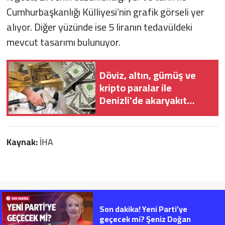
Cumhurbaşkanlığı Külliyesi’nin grafik görseli yer
alıyor. Diğer yüzünde ise 5 liranın tedavüldeki
mevcut tasarımı bulunuyor.
Döviz, altın, gümüş ve
kripto paralar ile
Denizli'de akaryakıt
fiyatları ne kadar?
Kaynak:
İHA
Son dakika! Yeni Parti’ye
geçecek mi? Şeniz Doğan