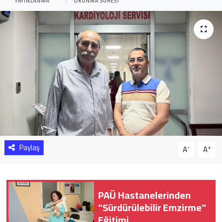
YAYINLANMA
OKUNMA SÜRESI
Sağlık
Yazarlar
Resmi İlan
Resmi Reklam
Paylaş
-
+
A
A
PAÜ Hastanelerinden
"Sürdürülebilir Emzirme"
Eğitimi