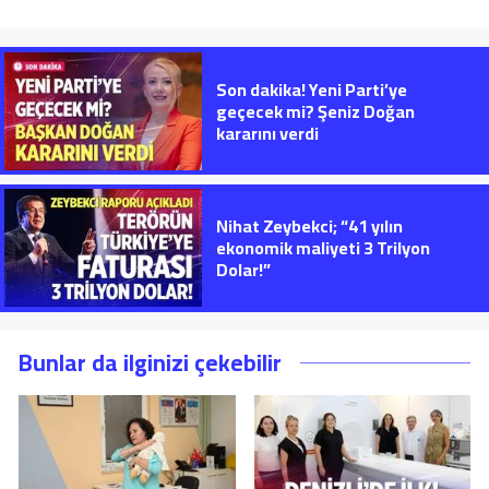
Son dakika! Yeni Parti’ye
geçecek mi? Şeniz Doğan
kararını verdi
Nihat Zeybekci; “41 yılın
ekonomik maliyeti 3 Trilyon
Dolar!”
Bunlar da ilginizi çekebilir