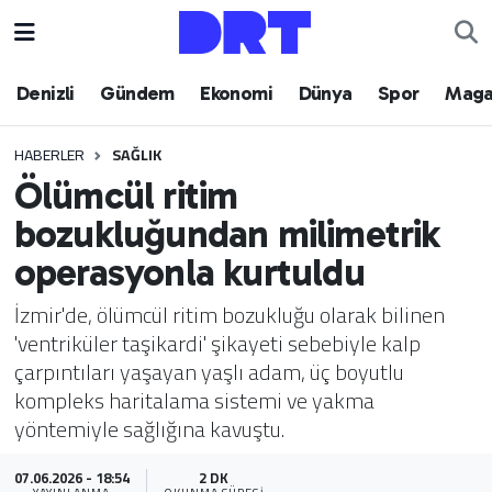
Denizli
Hava Durumu
Denizli
Gündem
Ekonomi
Dünya
Spor
Maga
Gündem
Trafik Durumu
HABERLER
SAĞLIK
Ölümcül ritim
Ekonomi
Puan Durumu ve Fikstür
bozukluğundan milimetrik
Dünya
Tüm Manşetler
operasyonla kurtuldu
Spor
Son Dakika Haberleri
İzmir'de, ölümcül ritim bozukluğu olarak bilinen
'ventriküler taşikardi' şikayeti sebebiyle kalp
Magazin
Haber Arşivi
çarpıntıları yaşayan yaşlı adam, üç boyutlu
kompleks haritalama sistemi ve yakma
Teknoloji
yöntemiyle sağlığına kavuştu.
Yaşam
07.06.2026 - 18:54
2 DK