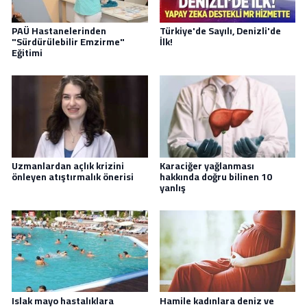
PAÜ Hastanelerinden
Türkiye'de Sayılı, Denizli'de
"Sürdürülebilir Emzirme"
İlk!
Eğitimi
Uzmanlardan açlık krizini
Karaciğer yağlanması
önleyen atıştırmalık önerisi
hakkında doğru bilinen 10
yanlış
Islak mayo hastalıklara
Hamile kadınlara deniz ve