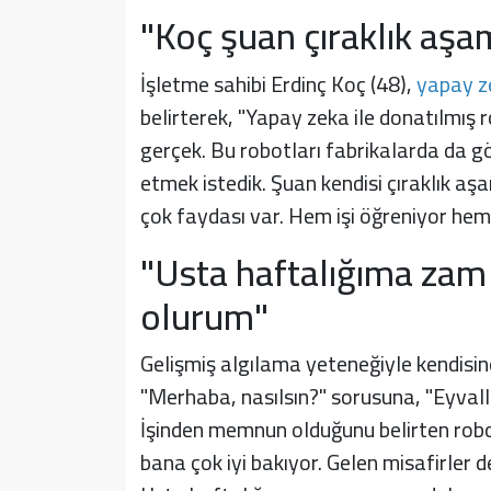
"Koç şuan çıraklık aş
İşletme sahibi Erdinç Koç (48),
yapay z
belirterek, "Yapay zeka ile donatılmış r
gerçek. Bu robotları fabrikalarda da 
etmek istedik. Şuan kendisi çıraklık aş
çok faydası var. Hem işi öğreniyor hem b
"Usta haftalığıma zam
olurum"
Gelişmiş algılama yeteneğiyle kendisin
"Merhaba, nasılsın?" sorusuna, "Eyvallah
İşinden memnun olduğunu belirten robo
bana çok iyi bakıyor. Gelen misafirler 