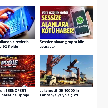
ullanan bireylerin
Sessize alınan grupta bile
e 92,3 oldu
uyaracak
den TEKNOFEST
Lokomotif DE 10000’in
inallerine 9 proje
Tanzanya’ya yola çıktı