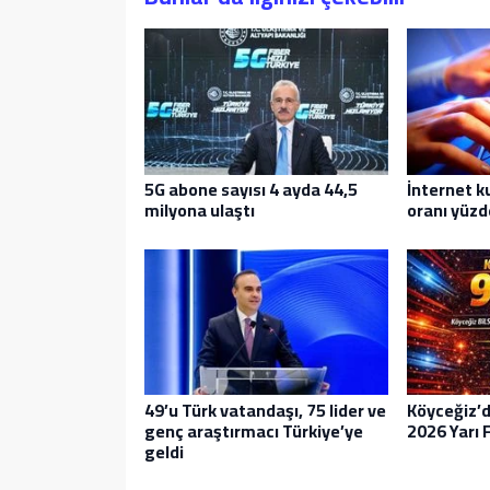
5G abone sayısı 4 ayda 44,5
İnternet k
milyona ulaştı
oranı yüzd
49’u Türk vatandaşı, 75 lider ve
Köyceğiz’
genç araştırmacı Türkiye’ye
2026 Yarı F
geldi