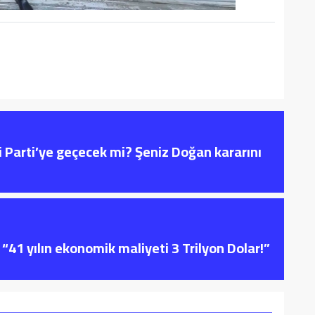
i Parti’ye geçecek mi? Şeniz Doğan kararını
“41 yılın ekonomik maliyeti 3 Trilyon Dolar!”