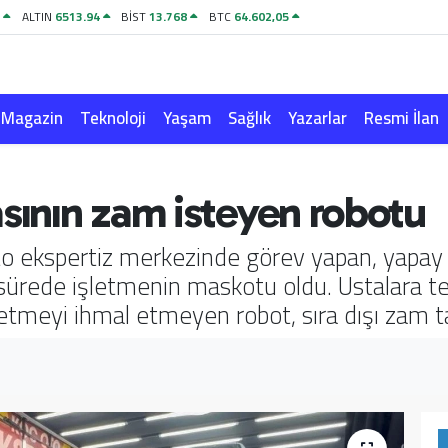
8
ALTIN
6513.94
BİST
13.768
BTC
64.602,05
Magazin
Teknoloji
Yaşam
Sağlık
Yazarlar
Resmi İlan
asının zam isteyen robotu
oto ekspertiz merkezinde görev yapan, yapay 
a sürede işletmenin maskotu oldu. Ustalara te
tmeyi ihmal etmeyen robot, sıra dışı zam tal