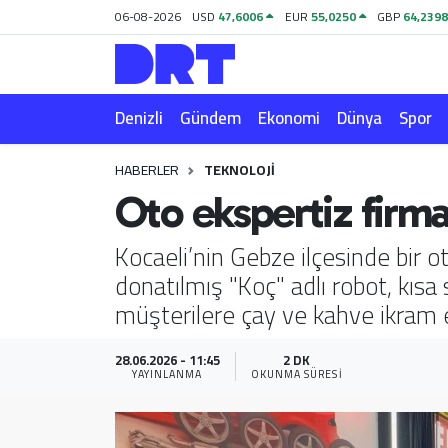
06-08-2026
USD
47,6006
EUR
55,0250
GBP
64,239
Denizli
Hava Durumu
Denizli
Gündem
Ekonomi
Dünya
Spor
Gündem
Trafik Durumu
HABERLER
TEKNOLOJI
Ekonomi
Puan Durumu ve Fikstür
Oto ekspertiz firm
Dünya
Tüm Manşetler
Kocaeli’nin Gebze ilçesinde bir 
donatılmış "Koç" adlı robot, kıs
Spor
Son Dakika Haberleri
müşterilere çay ve kahve ikram e
Magazin
Haber Arşivi
28.06.2026 - 11:45
2 DK
YAYINLANMA
OKUNMA SÜRESI
Teknoloji
Yaşam