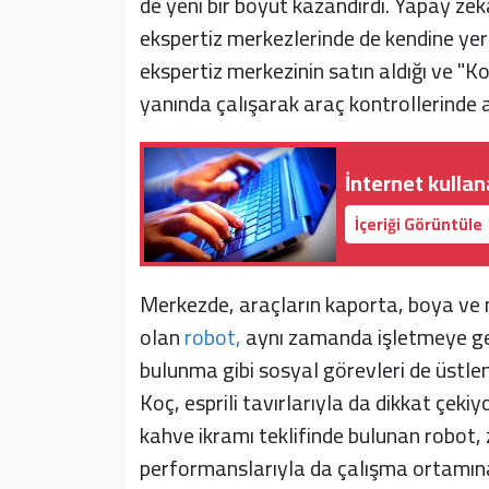
de yeni bir boyut kazandırdı. Yapay zeka
ekspertiz merkezlerinde de kendine yer 
ekspertiz merkezinin satın aldığı ve "Ko
yanında çalışarak araç kontrollerinde ak
İnternet kullan
İçeriği Görüntüle
Merkezde, araçların kaporta, boya ve m
olan
robot,
aynı zamanda işletmeye gel
bulunma gibi sosyal görevleri de üstlen
Koç, esprili tavırlarıyla da dikkat çekiy
kahve ikramı teklifinde bulunan robot
performanslarıyla da çalışma ortamına