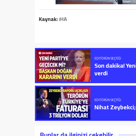
Kaynak:
iHA
EDITÖRÜN SEÇTIĞI
Son dakika! Yen
verdi
EDITÖRÜN SEÇTIĞI
Nihat Zeybekci; 
Bunlar da ilginizi çekebilir