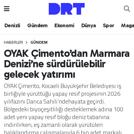
Denizli
Hava Durumu
Denizli
Gündem
Ekonomi
Dünya
Spor
Maga
Gündem
Trafik Durumu
HABERLER
GÜNDEM
OYAK Çimento’dan Marmara
Ekonomi
Puan Durumu ve Fikstür
Denizi’ne sürdürülebilir
Dünya
Tüm Manşetler
gelecek yatırımı
Spor
Son Dakika Haberleri
OYAK Çimento, Kocaeli Büyükşehir Belediyesi iş
birliğiyle yürüttüğü yapay resif projesinin 2026
Magazin
Haber Arşivi
yılıfazını Darıca Sahili’ndehayata geçirdi.
Bölgedeki biyoçeşitliliği desteklemek adına 100
Teknoloji
adet yeni yapay resif bloğu deniz tabanına
indirilirken, eş zamanlı olarak yürütülen
Yaşam
balıklandırma çalışmalarıyla 6 bin adet markalı