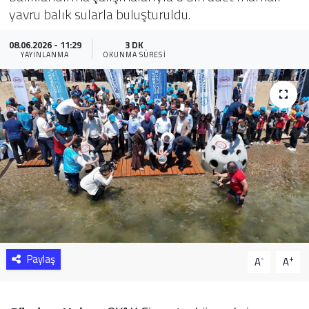
yavru balık sularla buluşturuldu.
Sağlık
08.06.2026 - 11:29
3 DK
YAYINLANMA
OKUNMA SÜRESI
Yazarlar
Resmi İlan
Resmi Reklam
Paylaş
-
+
A
A