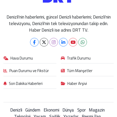
Denizli'nin haberlerini, güncel Denizli haberlerini; Denizli'nin
televizyonu, Denizli'nin tek televizyonundan takip edin.
Haber Denizli ise adres DRT TV.
Hava Durumu
Trafik Durumu
Puan Durumu ve Fikstür
Tüm Manşetler
Son Dakika Haberleri
Haber Arşivi
Denizli
Gündem
Ekonomi
Dünya
Spor
Magazin
Teknoloji
Yaşam
Sağlık
Yazarlar
Resmi İlan