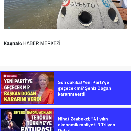
Kaynak:
HABER MERKEZİ
Son dakika! Yeni Parti’ye
geçecek mi? Şeniz Doğan
kararını verdi
Nihat Zeybekci; “41 yılın
ekonomik maliyeti 3 Trilyon
Dolar!”