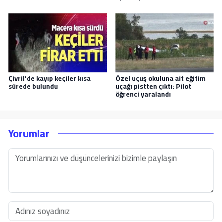
Çivril'de kayıp keçiler kısa
Özel uçuş okuluna ait eğitim
sürede bulundu
uçağı pistten çıktı: Pilot
öğrenci yaralandı
Yorumlar