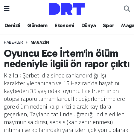
Denizli
Hava Durumu
Denizli
Gündem
Ekonomi
Dünya
Spor
Maga
Gündem
Trafik Durumu
HABERLER
MAGAZIN
Oyuncu Ece İrtem'in ölüm
Ekonomi
Puan Durumu ve Fikstür
nedeniyle ilgili ön rapor çıktı
Dünya
Tüm Manşetler
Kızılcık Şerbeti dizisinde canlandırdığı 'Işıl'
karakteriyle tanınan ve 15 Haziran'da hayatını
Spor
Son Dakika Haberleri
kaybeden 35 yaşındaki oyuncu Ece İrtem'in ön
otopsi raporu tamamlandı. İlk değerlendirmelere
Magazin
Haber Arşivi
göre ölüm nedeni kalp krizi olarak kayıtlara
geçerken; Tayland tatilinde uğradığı iddia edilen
Teknoloji
maymun saldırısı, sepsis (kan zehirlenmesi)
ihtimali ve kollarındaki yara izleri çok yönlü olarak
Yaşam