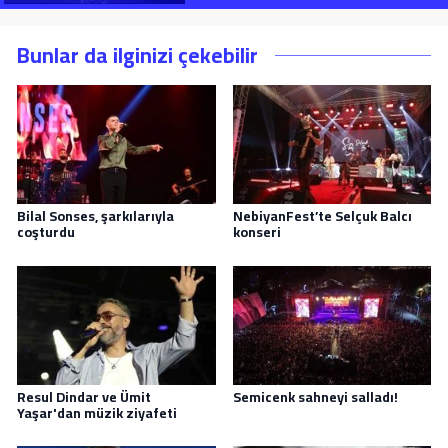
Bunlar da ilginizi çekebilir
Bilal Sonses, şarkılarıyla
NebiyanFest’te Selçuk Balcı
coşturdu
konseri
Resul Dindar ve Ümit
Semicenk sahneyi salladı!
Yaşar'dan müzik ziyafeti