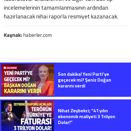
incelemelerinin tamamlanmasının ardından
hazırlanacak nihai raporla resmiyet kazanacak.
Kaynak:
haberler.com
Son dakika! Yeni Parti’ye
geçecek mi? Şeniz Doğan
kararını verdi
Nihat Zeybekci; “41 yılın
ekonomik maliyeti 3 Trilyon
Dolar!”