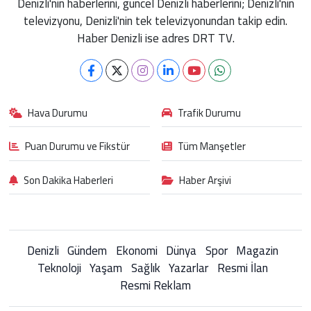
Denizli'nin haberlerini, güncel Denizli haberlerini; Denizli'nin
televizyonu, Denizli'nin tek televizyonundan takip edin.
Haber Denizli ise adres DRT TV.
Hava Durumu
Trafik Durumu
Puan Durumu ve Fikstür
Tüm Manşetler
Son Dakika Haberleri
Haber Arşivi
Denizli
Gündem
Ekonomi
Dünya
Spor
Magazin
Teknoloji
Yaşam
Sağlık
Yazarlar
Resmi İlan
Resmi Reklam