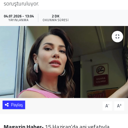
soruşturuluyor.
Sağlık
04.07.2026 - 13:04
2 DK
YAYINLANMA
OKUNMA SÜRESI
Yazarlar
Resmi İlan
Resmi Reklam
Paylaş
-
+
A
A
Magazin Haber-
15 Haziran'da ani vefatıyla