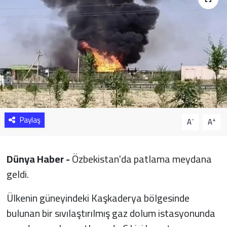
Sağlık
Yazarlar
Resmi İlan
Resmi Reklam
Paylaş
-
+
A
A
Dünya Haber -
Özbekistan'da patlama meydana
geldi.
Ülkenin güneyindeki Kaşkaderya bölgesinde
bulunan bir sıvılaştırılmış gaz dolum istasyonunda