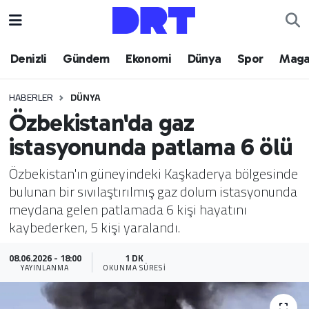
Denizli
Hava Durumu
Denizli
Gündem
Ekonomi
Dünya
Spor
Maga
Gündem
Trafik Durumu
HABERLER
DÜNYA
Özbekistan'da gaz
Ekonomi
Puan Durumu ve Fikstür
istasyonunda patlama 6 ölü
Dünya
Tüm Manşetler
Özbekistan'ın güneyindeki Kaşkaderya bölgesinde
bulunan bir sıvılaştırılmış gaz dolum istasyonunda
Spor
Son Dakika Haberleri
meydana gelen patlamada 6 kişi hayatını
kaybederken, 5 kişi yaralandı.
Magazin
Haber Arşivi
08.06.2026 - 18:00
1 DK
Teknoloji
YAYINLANMA
OKUNMA SÜRESI
Yaşam