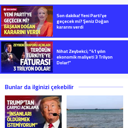
Son dakika! Yeni Parti’ye
geçecek mi? Şeniz Doğan
kararını verdi
Nihat Zeybekci; “41 yılın
ekonomik maliyeti 3 Trilyon
Dolar!”
Bunlar da ilginizi çekebilir