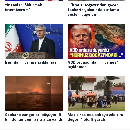
"İnsanları öldürmek
Hürmüz Boğazı’ndan geçen
istemiyorum"
tankerin yakınında patlama
sesleri duyuldu
İran'dan Hürmüz açıklaması
ABD ordusundan "Hürmüz"
açıklaması
Spokane yangınları büyüyor: 8
Maç sırasında sahaya yıldırım
bin dönümden fazla alan yandı
düştü: 1 ölü, 9 yaralı