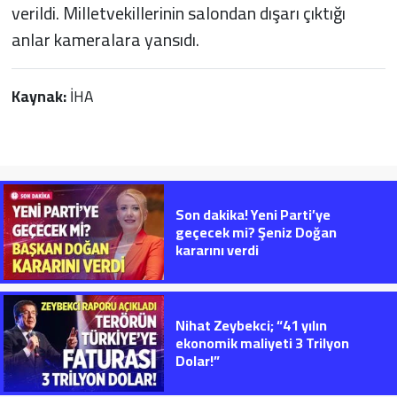
verildi. Milletvekillerinin salondan dışarı çıktığı
anlar kameralara yansıdı.
Kaynak:
İHA
Son dakika! Yeni Parti’ye
geçecek mi? Şeniz Doğan
kararını verdi
Nihat Zeybekci; “41 yılın
ekonomik maliyeti 3 Trilyon
Dolar!”