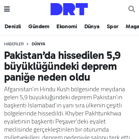
Denizli
Hava Durumu
Denizli
Gündem
Ekonomi
Dünya
Spor
Maga
Gündem
Trafik Durumu
HABERLER
DÜNYA
Pakistan’da hissedilen 5,9
Ekonomi
Puan Durumu ve Fikstür
büyüklüğündeki deprem
Dünya
Tüm Manşetler
paniğe neden oldu
Spor
Son Dakika Haberleri
Afganistan’ın Hindu Kush bölgesinde meydana
gelen 5,9 büyüklüğündeki deprem Pakistan’ın
Magazin
Haber Arşivi
başkenti İslamabad’ın yanı sıra ülkenin çeşitli
bölgelerinde hissedildi. Khyber Pakhtunkhwa
Teknoloji
eyaletinin başkenti Peşaver’deki eyalet
meclisinde gerçekleştirilen bir oturumda
Yaşam
milletvekilleri, deprem nedeniyle salonu terk etti.