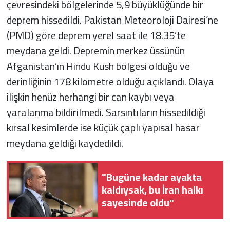
çevresindeki bölgelerinde 5,9 büyüklüğünde bir
deprem hissedildi. Pakistan Meteoroloji Dairesi’ne
(PMD) göre deprem yerel saat ile 18.35’te
meydana geldi. Depremin merkez üssünün
Afganistan’ın Hindu Kush bölgesi olduğu ve
derinliğinin 178 kilometre olduğu açıklandı. Olaya
ilişkin henüz herhangi bir can kaybı veya
yaralanma bildirilmedi. Sarsıntıların hissedildiği
kırsal kesimlerde ise küçük çaplı yapısal hasar
meydana geldiği kaydedildi.
"Bugüne kadar ayakta
kaldıysak, bu İran halkı
sayesinde oldu"