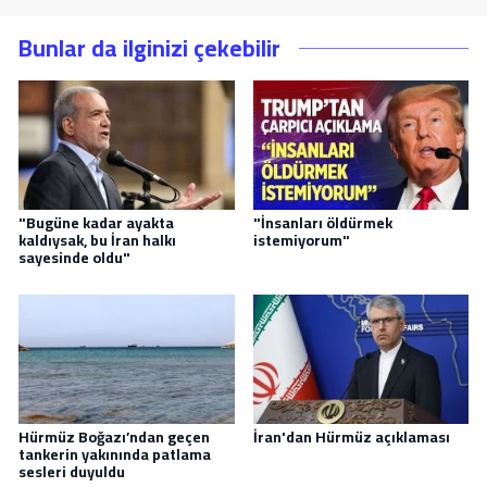
Bunlar da ilginizi çekebilir
"Bugüne kadar ayakta
"İnsanları öldürmek
kaldıysak, bu İran halkı
istemiyorum"
sayesinde oldu"
Hürmüz Boğazı’ndan geçen
İran'dan Hürmüz açıklaması
tankerin yakınında patlama
sesleri duyuldu