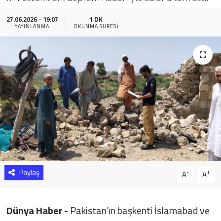
Sağlık
27.06.2026 - 19:07
1 DK
YAYINLANMA
OKUNMA SÜRESI
Yazarlar
Resmi İlan
Resmi Reklam
Paylaş
-
+
A
A
Dünya Haber -
Pakistan’ın başkenti İslamabad ve