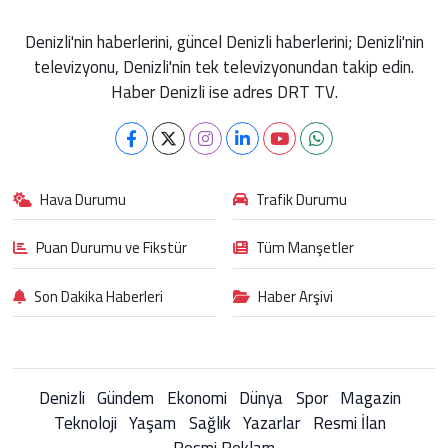
Denizli'nin haberlerini, güncel Denizli haberlerini; Denizli'nin
televizyonu, Denizli'nin tek televizyonundan takip edin.
Haber Denizli ise adres DRT TV.
Hava Durumu
Trafik Durumu
Puan Durumu ve Fikstür
Tüm Manşetler
Son Dakika Haberleri
Haber Arşivi
Denizli
Gündem
Ekonomi
Dünya
Spor
Magazin
Teknoloji
Yaşam
Sağlık
Yazarlar
Resmi İlan