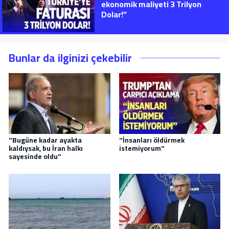
ekonomik maliyeti 3 Trilyon
Dolar!”
Bunlar da ilginizi çekebilir
"Bugüne kadar ayakta
"İnsanları öldürmek
kaldıysak, bu İran halkı
istemiyorum"
sayesinde oldu"