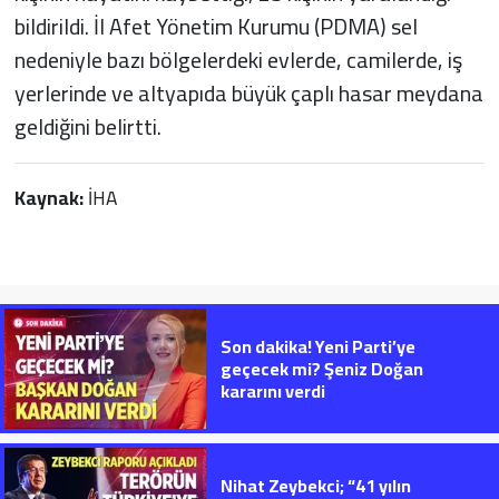
bildirildi. İl Afet Yönetim Kurumu (PDMA) sel
nedeniyle bazı bölgelerdeki evlerde, camilerde, iş
yerlerinde ve altyapıda büyük çaplı hasar meydana
geldiğini belirtti.
Kaynak:
İHA
Son dakika! Yeni Parti’ye
geçecek mi? Şeniz Doğan
kararını verdi
Nihat Zeybekci; “41 yılın