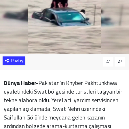
Sağlık
Yazarlar
Resmi İlan
Resmi Reklam
Paylaş
-
+
A
A
Dünya Haber-
Pakistan’ın Khyber Pakhtunkhwa
eyaletindeki Swat bölgesinde turistleri taşıyan bir
tekne alabora oldu. Yerel acil yardım servisinden
yapılan açıklamada, Swat Nehri üzerindeki
Saifullah Gölü’nde meydana gelen kazanın
ardından bölgede arama-kurtarma çalışması