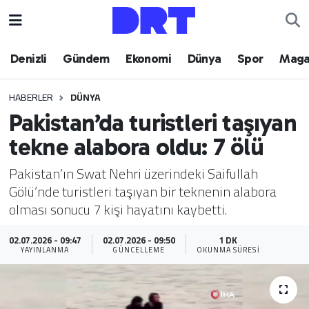
Denizli
Hava Durumu
Denizli
Gündem
Ekonomi
Dünya
Spor
Maga
Gündem
Trafik Durumu
HABERLER
DÜNYA
Pakistan’da turistleri taşıyan
Ekonomi
Puan Durumu ve Fikstür
tekne alabora oldu: 7 ölü
Dünya
Tüm Manşetler
Pakistan’ın Swat Nehri üzerindeki Saifullah
Gölü’nde turistleri taşıyan bir teknenin alabora
Spor
Son Dakika Haberleri
olması sonucu 7 kişi hayatını kaybetti.
Magazin
Haber Arşivi
02.07.2026 - 09:47
02.07.2026 - 09:50
1 DK
YAYINLANMA
GÜNCELLEME
OKUNMA SÜRESI
Teknoloji
Yaşam