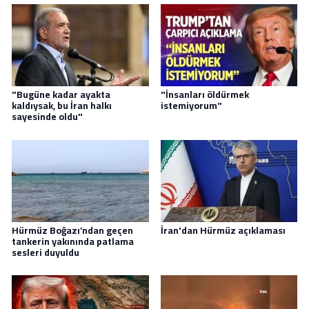
"Bugüne kadar ayakta
"İnsanları öldürmek
kaldıysak, bu İran halkı
istemiyorum"
sayesinde oldu"
Hürmüz Boğazı’ndan geçen
İran'dan Hürmüz açıklaması
tankerin yakınında patlama
sesleri duyuldu