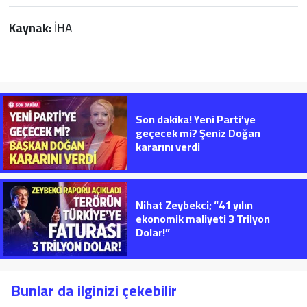
Kaynak:
İHA
Son dakika! Yeni Parti’ye
geçecek mi? Şeniz Doğan
kararını verdi
Nihat Zeybekci; “41 yılın
ekonomik maliyeti 3 Trilyon
Dolar!”
Bunlar da ilginizi çekebilir