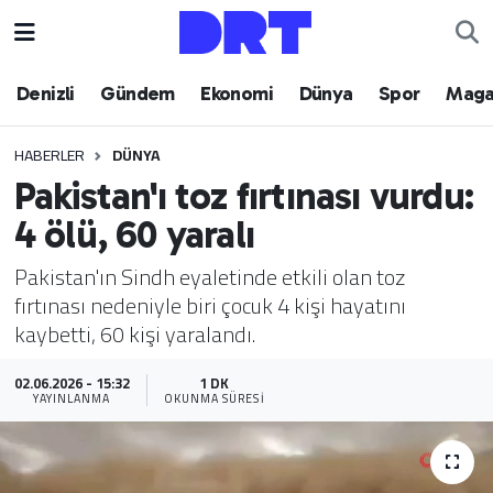
Denizli
Hava Durumu
Denizli
Gündem
Ekonomi
Dünya
Spor
Maga
Gündem
Trafik Durumu
HABERLER
DÜNYA
Pakistan'ı toz fırtınası vurdu:
Ekonomi
Puan Durumu ve Fikstür
4 ölü, 60 yaralı
Dünya
Tüm Manşetler
Pakistan'ın Sindh eyaletinde etkili olan toz
fırtınası nedeniyle biri çocuk 4 kişi hayatını
Spor
Son Dakika Haberleri
kaybetti, 60 kişi yaralandı.
Magazin
Haber Arşivi
02.06.2026 - 15:32
1 DK
YAYINLANMA
OKUNMA SÜRESI
Teknoloji
Yaşam