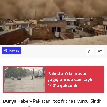
Sağlık
Yazarlar
Resmi İlan
Resmi Reklam
Paylaş
-
+
A
A
Pakistan’da muson
yağışlarında can kaybı
140’a yükseldi
Dünya Haber-
Pakistan'ı toz fırtınası vurdu. Sindh