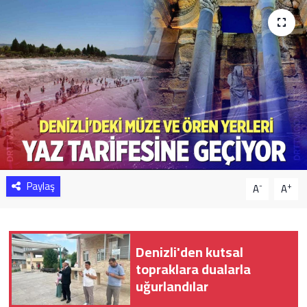
Sağlık
Yazarlar
Resmi İlan
Resmi Reklam
Paylaş
-
+
A
A
Denizli'den kutsal
topraklara dualarla
uğurlandılar