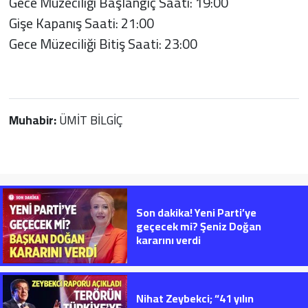
Gece Müzeciliği Başlangıç Saati: 19:00
Gişe Kapanış Saati: 21:00
Gece Müzeciliği Bitiş Saati: 23:00
Muhabir:
ÜMİT BİLGİÇ
Son dakika! Yeni Parti’ye
geçecek mi? Şeniz Doğan
kararını verdi
Nihat Zeybekci; “41 yılın