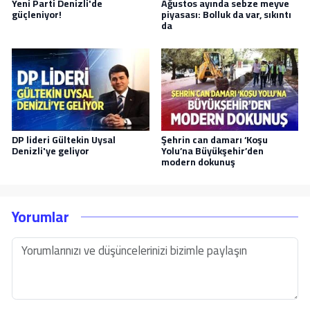
Yeni Parti Denizli'de
Ağustos ayında sebze meyve
güçleniyor!
piyasası: Bolluk da var, sıkıntı
da
DP lideri Gültekin Uysal
Şehrin can damarı ‘Koşu
Denizli'ye geliyor
Yolu’na Büyükşehir’den
modern dokunuş
Yorumlar