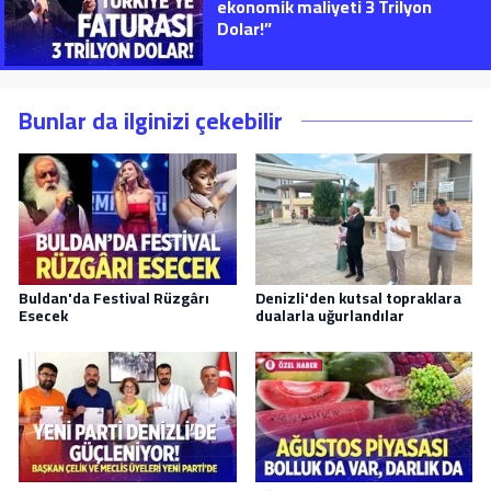
ekonomik maliyeti 3 Trilyon
Dolar!”
Bunlar da ilginizi çekebilir
Buldan'da Festival Rüzgârı
Denizli'den kutsal topraklara
Esecek
dualarla uğurlandılar