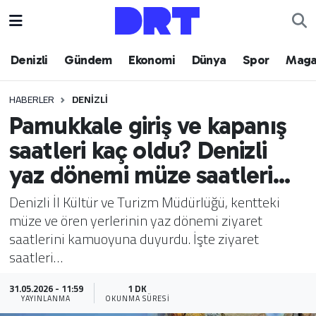
Denizli
Hava Durumu
Denizli
Gündem
Ekonomi
Dünya
Spor
Maga
Gündem
Trafik Durumu
HABERLER
DENIZLI
Pamukkale giriş ve kapanış
Ekonomi
Puan Durumu ve Fikstür
saatleri kaç oldu? Denizli
Dünya
Tüm Manşetler
yaz dönemi müze saatleri...
Spor
Son Dakika Haberleri
Denizli İl Kültür ve Turizm Müdürlüğü, kentteki
müze ve ören yerlerinin yaz dönemi ziyaret
Magazin
Haber Arşivi
saatlerini kamuoyuna duyurdu. İşte ziyaret
saatleri…
Teknoloji
31.05.2026 - 11:59
1 DK
YAYINLANMA
OKUNMA SÜRESI
Yaşam