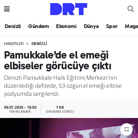
Denizli
Hava Durumu
Denizli
Gündem
Ekonomi
Dünya
Spor
Maga
Gündem
Trafik Durumu
HABERLER
DENIZLI
Pamukkale’de el emeği
Ekonomi
Puan Durumu ve Fikstür
elbiseler görücüye çıktı
Dünya
Tüm Manşetler
Denizli Pamukkale Halk Eğitimi Merkezi’nin
düzenlediği defilede, 53 özgün el emeği elbise
Spor
Son Dakika Haberleri
podyumda sergilendi.
Magazin
Haber Arşivi
09.07.2026 - 10:50
1 DK
YAYINLANMA
OKUNMA SÜRESI
Teknoloji
Yaşam