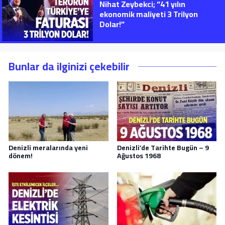
Nihat Zeybekci; “41 yılın
ekonomik maliyeti 3 Trilyon
Dolar!”
Bunlar da ilginizi çekebilir
Denizli meralarında yeni
Denizli’de Tarihte Bugün – 9
dönem!
Ağustos 1968