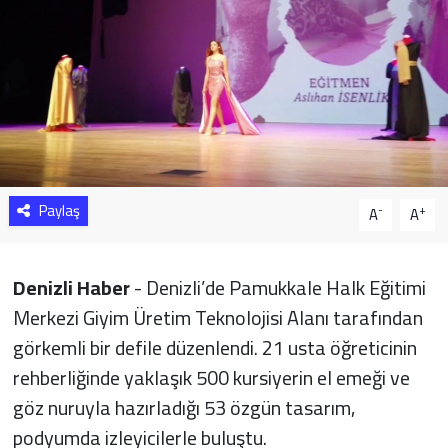
Sağlık
Yazarlar
Resmi İlan
Resmi Reklam
Paylaş
-
+
A
A
Denizli Haber
- Denizli’de Pamukkale Halk Eğitimi
Merkezi Giyim Üretim Teknolojisi Alanı tarafından
görkemli bir defile düzenlendi. 21 usta öğreticinin
rehberliğinde yaklaşık 500 kursiyerin el emeği ve
göz nuruyla hazırladığı 53 özgün tasarım,
podyumda izleyicilerle buluştu.