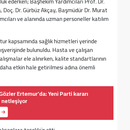
lük ederken; Başhekim Yardımcıları Prof. Dr.
, Doç. Dr. Gürbüz Akçay, Başmüdür Dr. Murat
ımcıları ve alanında uzman personeller katılım
ur kapsamında sağlık hizmetleri yerinde
lışverişinde bulunuldu. Hasta ve çalışan
lışmalar ele alınırken, kalite standartlarının
n daha etkin hale getirilmesi adına önemli
özler Ertemur'da: Yeni Parti kararı
 netleşiyor
alışanlara teşekkür etti.