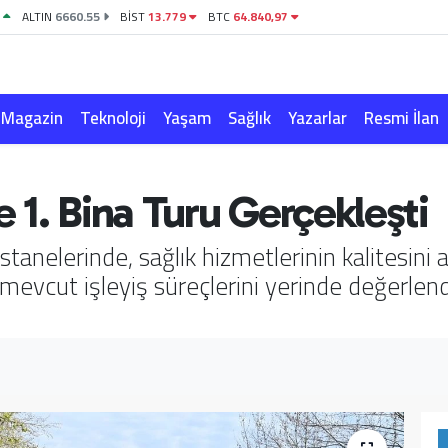
1
ALTIN
6660.55
BİST
13.779
BTC
64.840,97
Magazin
Teknoloji
Yaşam
Sağlık
Yazarlar
Resmi İlan
 1. Bina Turu Gerçekleşti
anelerinde, sağlık hizmetlerinin kalitesini a
evcut işleyiş süreçlerini yerinde değerlen