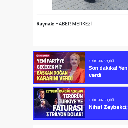
Kaynak:
HABER MERKEZİ
EDITÖRÜN SEÇTIĞI
Son dakika! Yen
verdi
EDITÖRÜN SEÇTIĞI
Nihat Zeybekci; 