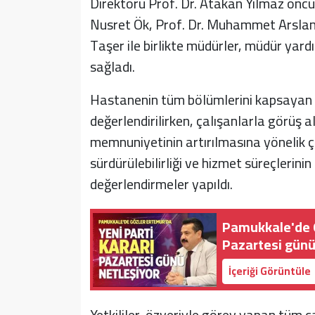
Direktörü Prof. Dr. Atakan Yılmaz öncü
Nusret Ök, Prof. Dr. Muhammet Arslan
Taşer ile birlikte müdürler, müdür yard
sağladı.
Hastanenin tüm bölümlerini kapsayan t
değerlendirilirken, çalışanlarla görüş a
memnuniyetinin artırılmasına yönelik ça
sürdürülebilirliği ve hizmet süreçlerini
değerlendirmeler yapıldı.
Pamukkale'de G
Pazartesi günü
İçeriği Görüntüle
Yetkililer, özveriyle görev yapan tüm ç