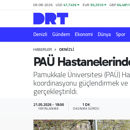
09-08-2026
USD
47,7436
EUR
55,2510
GBP
64,481
Denizli
Hava Durumu
Denizli
Gündem
Ekonomi
Dünya
Spor
Gündem
Trafik Durumu
HABERLER
DENIZLI
Ekonomi
Puan Durumu ve Fikstür
PAÜ Hastanelerinde
Dünya
Tüm Manşetler
Pamukkale Üniversitesi (PAÜ) Hast
koordinasyonu güçlendirmek ve m
Spor
Son Dakika Haberleri
gerçekleştirildi.
Magazin
Haber Arşivi
21.05.2026 - 18:00
1 DK
YAYINLANMA
OKUNMA SÜRESI
Teknoloji
Yaşam