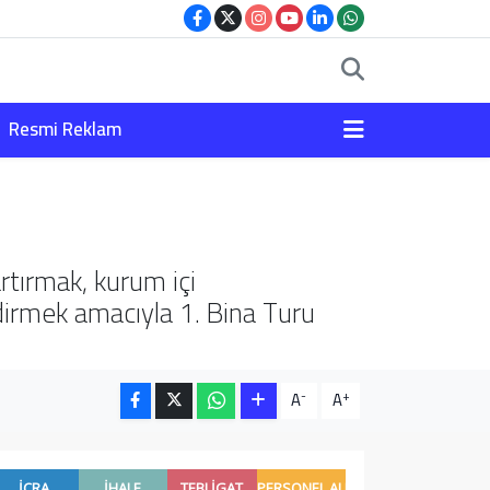
Resmi Reklam
rtırmak, kurum içi
dirmek amacıyla 1. Bina Turu
-
+
A
A