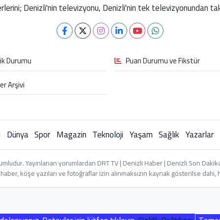
berlerini; Denizli'nin televizyonu, Denizli'nin tek televizyonundan 
fik Durumu
Puan Durumu ve Fikstür
er Arşivi
i
Dünya
Spor
Magazin
Teknoloji
Yaşam
Sağlık
Yazarlar
umludur. Yayınlanan yorumlardan DRT TV | Denizli Haber | Denizli Son Dakika 
an haber, köşe yazıları ve fotoğraflar izin alınmaksızın kaynak gösterilse dah