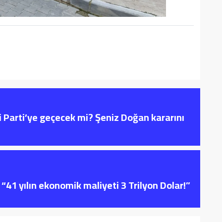
i Parti’ye geçecek mi? Şeniz Doğan kararını
“41 yılın ekonomik maliyeti 3 Trilyon Dolar!”