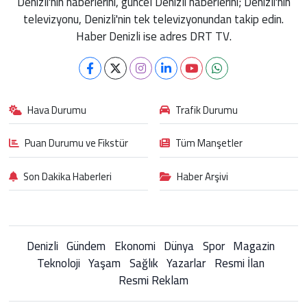
Denizli'nin haberlerini, güncel Denizli haberlerini; Denizli'nin
televizyonu, Denizli'nin tek televizyonundan takip edin.
Haber Denizli ise adres DRT TV.
Hava Durumu
Trafik Durumu
Puan Durumu ve Fikstür
Tüm Manşetler
Son Dakika Haberleri
Haber Arşivi
Denizli
Gündem
Ekonomi
Dünya
Spor
Magazin
Teknoloji
Yaşam
Sağlık
Yazarlar
Resmi İlan
Resmi Reklam