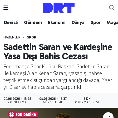
Denizli
Hava Durumu
Denizli
Gündem
Ekonomi
Dünya
Spor
Maga
Gündem
Trafik Durumu
HABERLER
SPOR
Sadettin Saran ve Kardeşine
Ekonomi
Puan Durumu ve Fikstür
Yasa Dışı Bahis Cezası
Dünya
Tüm Manşetler
Fenerbahçe Spor Kulübü Başkanı Sadettin Saran
ile kardeşi Alan Kenan Saran, ‘yasadışı bahse
Spor
Son Dakika Haberleri
teşvik etmek' suçundan yargılandığı davada, 2'şer
yıl 6'şar ay hapis cezasına çarptırıldı.
Magazin
Haber Arşivi
04.06.2026 - 13:28
04.06.2026 - 13:37
3 DK
Teknoloji
YAYINLANMA
GÜNCELLEME
OKUNMA SÜRESI
Yaşam