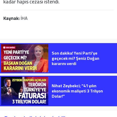
kadar hapis cezası istendi.
Kaynak:
İHA
Son dakika! Yeni Parti’ye
geçecek mi? Şeniz Doğan
kararını verdi
Nihat Zeybekci; “41 yılın
ekonomik maliyeti 3 Trilyon
Dolar!”