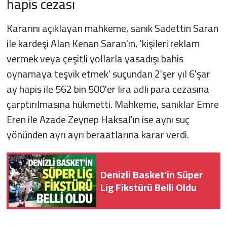
hapis cezası
Kararını açıklayan mahkeme, sanık Sadettin Saran
ile kardeşi Alan Kenan Saran'ın, 'kişileri reklam
vermek veya çeşitli yollarla yasadışı bahis
oynamaya teşvik etmek' suçundan 2'şer yıl 6'şar
ay hapis ile 562 bin 500'er lira adli para cezasına
çarptırılmasına hükmetti. Mahkeme, sanıklar Emre
Eren ile Azade Zeynep Haksal'ın ise aynı suç
yönünden ayrı ayrı beraatlarına karar verdi.
Denizli Basket'in Süper
Lig Fikstürü Belli Oldu