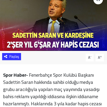
Sağlık
Yazarlar
Resmi İlan
Resmi Reklam
Paylaş
-
+
A
A
Spor Haber-
Fenerbahçe Spor Kulübü Başkanı
Sadettin Saran hakkında sahibi olduğu medya
grubu aracılığıyla yapılan maç yayınında yasadışı
bahis reklamı yapıldığı iddiasına ilişkin iddianame
hazırlanmıştı. Haklarında 3 yıla kadar hapis cezası