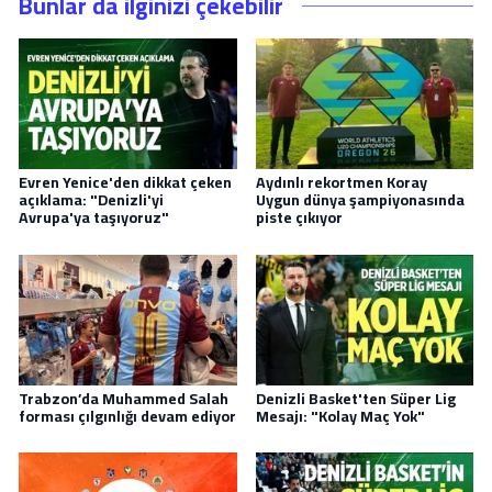
Bunlar da ilginizi çekebilir
Evren Yenice'den dikkat çeken
Aydınlı rekortmen Koray
açıklama: "Denizli'yi
Uygun dünya şampiyonasında
Avrupa'ya taşıyoruz"
piste çıkıyor
Trabzon’da Muhammed Salah
Denizli Basket'ten Süper Lig
forması çılgınlığı devam ediyor
Mesajı: "Kolay Maç Yok"