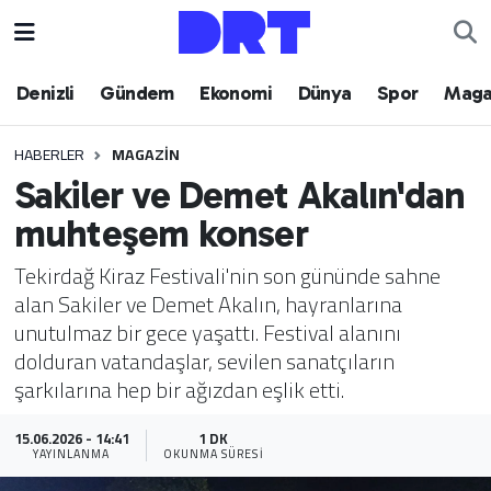
Denizli
Hava Durumu
Denizli
Gündem
Ekonomi
Dünya
Spor
Maga
Gündem
Trafik Durumu
HABERLER
MAGAZIN
Sakiler ve Demet Akalın'dan
Ekonomi
Puan Durumu ve Fikstür
muhteşem konser
Dünya
Tüm Manşetler
Tekirdağ Kiraz Festivali'nin son gününde sahne
alan Sakiler ve Demet Akalın, hayranlarına
Spor
Son Dakika Haberleri
unutulmaz bir gece yaşattı. Festival alanını
dolduran vatandaşlar, sevilen sanatçıların
Magazin
Haber Arşivi
şarkılarına hep bir ağızdan eşlik etti.
Teknoloji
15.06.2026 - 14:41
1 DK
YAYINLANMA
OKUNMA SÜRESI
Yaşam