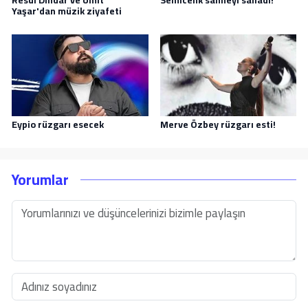
Resul Dindar ve Ümit
Semicenk sahneyi salladı!
Yaşar'dan müzik ziyafeti
Eypio rüzgarı esecek
Merve Özbey rüzgarı esti!
Yorumlar