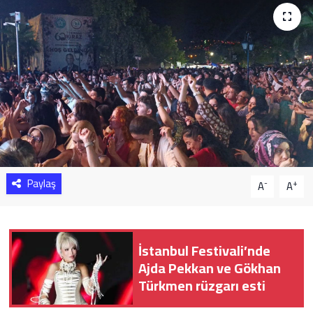
Sağlık
Yazarlar
Resmi İlan
Resmi Reklam
Paylaş
-
+
A
A
İstanbul Festivali’nde
Ajda Pekkan ve Gökhan
Türkmen rüzgarı esti