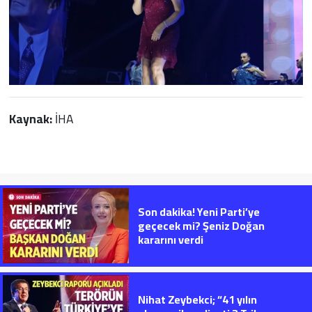
Kaynak:
İHA
Son dakika! Yeni Parti’ye
geçecek mi? Şeniz Doğan
kararını verdi
Nihat Zeybekci; “41 yılın