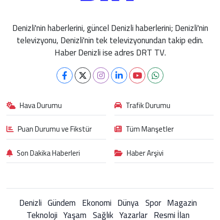
Denizli'nin haberlerini, güncel Denizli haberlerini; Denizli'nin
televizyonu, Denizli'nin tek televizyonundan takip edin.
Haber Denizli ise adres DRT TV.
Hava Durumu
Trafik Durumu
Puan Durumu ve Fikstür
Tüm Manşetler
Son Dakika Haberleri
Haber Arşivi
Denizli
Gündem
Ekonomi
Dünya
Spor
Magazin
Teknoloji
Yaşam
Sağlık
Yazarlar
Resmi İlan