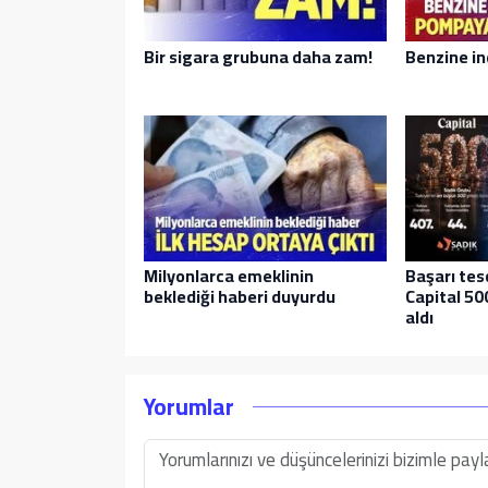
Bir sigara grubuna daha zam!
Benzine in
Milyonlarca emeklinin
Başarı tes
beklediği haberi duyurdu
Capital 500
aldı
Yorumlar