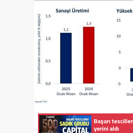
Sağlık
Yazarlar
Resmi İlan
Resmi Reklam
Başarı tescille
yerini aldı