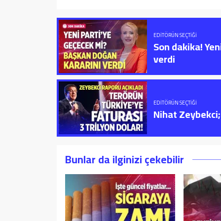
EDITÖRÜN SEÇTIĞI
Son dakika! Yen
verdi
EDITÖRÜN SEÇTIĞI
Nihat Zeybekci; 
Bunlar da ilginizi çekebilir