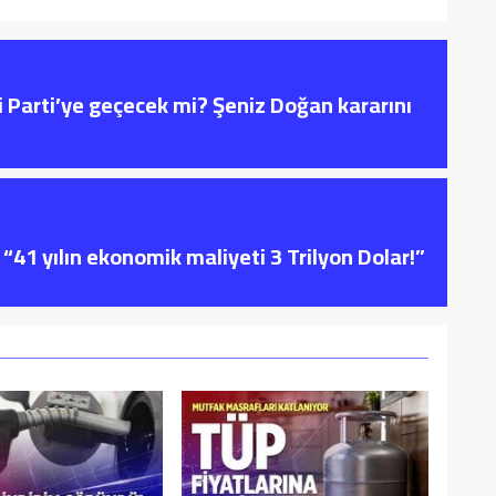
i Parti’ye geçecek mi? Şeniz Doğan kararını
“41 yılın ekonomik maliyeti 3 Trilyon Dolar!”