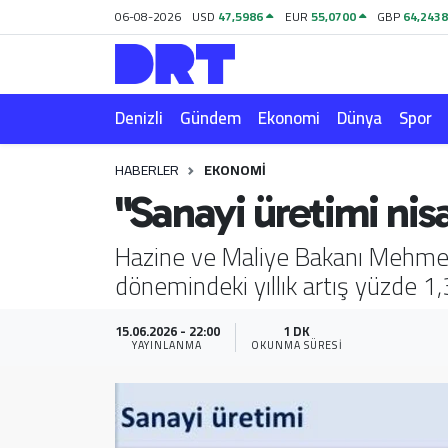
06-08-2026
USD
47,5986
EUR
55,0700
GBP
64,243
Denizli
Hava Durumu
Denizli
Gündem
Ekonomi
Dünya
Spor
Gündem
Trafik Durumu
HABERLER
EKONOMI
Ekonomi
Puan Durumu ve Fikstür
"Sanayi üretimi nisa
Dünya
Tüm Manşetler
Hazine ve Maliye Bakanı Mehmet 
dönemindeki yıllık artış yüzde 1,
Spor
Son Dakika Haberleri
Magazin
Haber Arşivi
15.06.2026 - 22:00
1 DK
YAYINLANMA
OKUNMA SÜRESI
Teknoloji
Yaşam