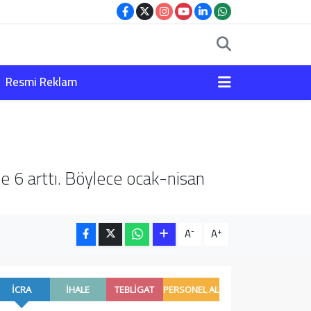
Resmi Reklam
e 6 arttı. Böylece ocak-nisan
-
+
A
A