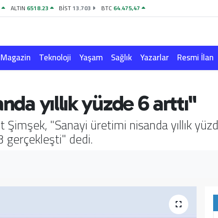
8
ALTIN
6518.23
BİST
13.703
BTC
64.475,47
Magazin
Teknoloji
Yaşam
Sağlık
Yazarlar
Resmi İlan
nda yıllık yüzde 6 arttı"
Şimşek, "Sanayi üretimi nisanda yıllık yüzd
3 gerçekleşti" dedi.