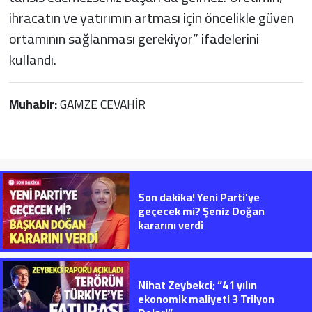
ihracatın ve yatırımın artması için öncelikle güven
ortamının sağlanması gerekiyor” ifadelerini
kullandı.
Muhabir:
GAMZE CEVAHİR
Son dakika! Yeni Parti’ye
geçecek mi? Şeniz Doğan
kararını verdi
Nihat Zeybekci; “41 yılın
ekonomik maliyeti 3 Trilyon