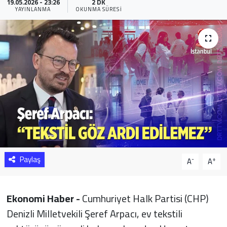
19.05.2026 - 23:26
2 DK
YAYINLANMA
OKUNMA SÜRESI
Sağlık
Yazarlar
Resmi İlan
Resmi Reklam
Paylaş
-
+
A
A
Ekonomi Haber -
Cumhuriyet Halk Partisi (CHP)
Denizli Milletvekili Şeref Arpacı, ev tekstili