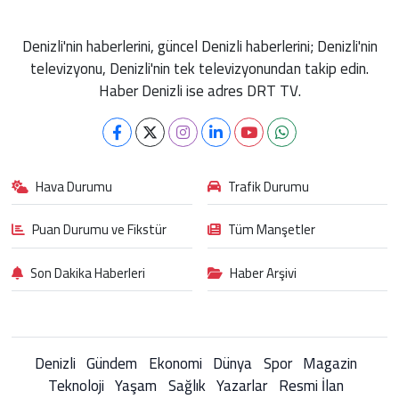
Denizli'nin haberlerini, güncel Denizli haberlerini; Denizli'nin
televizyonu, Denizli'nin tek televizyonundan takip edin.
Haber Denizli ise adres DRT TV.
Hava Durumu
Trafik Durumu
Puan Durumu ve Fikstür
Tüm Manşetler
Son Dakika Haberleri
Haber Arşivi
Denizli
Gündem
Ekonomi
Dünya
Spor
Magazin
Teknoloji
Yaşam
Sağlık
Yazarlar
Resmi İlan