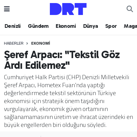
Denizli
Hava Durumu
Denizli
Gündem
Ekonomi
Dünya
Spor
Maga
Gündem
Trafik Durumu
HABERLER
EKONOMI
Şeref Arpacı: "Tekstil Göz
Ekonomi
Puan Durumu ve Fikstür
Ardı Edilemez"
Dünya
Tüm Manşetler
Cumhuriyet Halk Partisi (CHP) Denizli Milletvekili
Şeref Arpacı, Hometex Fuarı'nda yaptığı
Spor
Son Dakika Haberleri
değerlendirmede tekstil sektörünün Türkiye
ekonomisi için stratejik önem taşıdığını
Magazin
Haber Arşivi
vurgulayarak, ekonomik güven ortamının
sağlanamamasının üretim ve ihracat üzerindeki en
Teknoloji
büyük engellerden biri olduğunu söyledi.
Yaşam