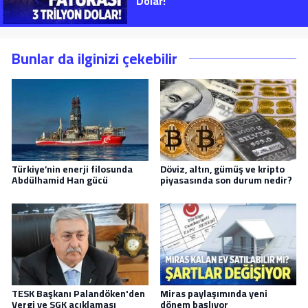
Dolar!”
Bunlar da ilginizi çekebilir
Türkiye’nin enerji filosunda
Döviz, altın, gümüş ve kripto
Abdülhamid Han gücü
piyasasında son durum nedir?
TESK Başkanı Palandöken'den
Miras paylaşımında yeni
Vergi ve SGK açıklaması
dönem başlıyor