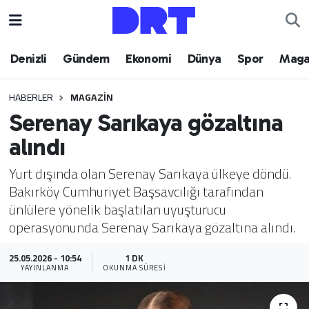
Denizli
Hava Durumu
Denizli
Gündem
Ekonomi
Dünya
Spor
Maga
Gündem
Trafik Durumu
HABERLER
MAGAZIN
Serenay Sarıkaya gözaltına
Ekonomi
Puan Durumu ve Fikstür
alındı
Dünya
Tüm Manşetler
Yurt dışında olan Serenay Sarıkaya ülkeye döndü.
Bakırköy Cumhuriyet Başsavcılığı tarafından
Spor
Son Dakika Haberleri
ünlülere yönelik başlatılan uyuşturucu
operasyonunda Serenay Sarıkaya gözaltına alındı.
Magazin
Haber Arşivi
25.05.2026 - 10:54
1 DK
Teknoloji
YAYINLANMA
OKUNMA SÜRESI
Yaşam