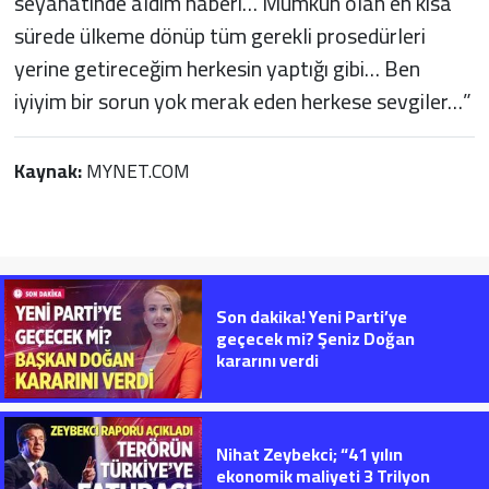
seyahatinde aldım haberi… Mümkün olan en kısa
sürede ülkeme dönüp tüm gerekli prosedürleri
yerine getireceğim herkesin yaptığı gibi… Ben
iyiyim bir sorun yok merak eden herkese sevgiler…”
Kaynak:
MYNET.COM
Son dakika! Yeni Parti’ye
geçecek mi? Şeniz Doğan
kararını verdi
Nihat Zeybekci; “41 yılın
ekonomik maliyeti 3 Trilyon