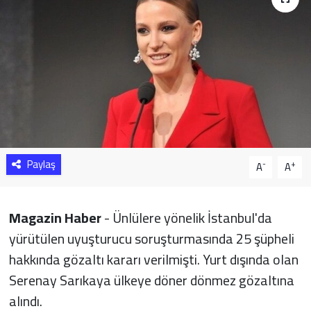
Sağlık
Yazarlar
Resmi İlan
Resmi Reklam
Paylaş
-
+
A
A
Magazin Haber
- Ünlülere yönelik İstanbul'da
yürütülen uyuşturucu soruşturmasında 25 şüpheli
hakkında gözaltı kararı verilmişti. Yurt dışında olan
Serenay Sarıkaya ülkeye döner dönmez gözaltına
alındı.