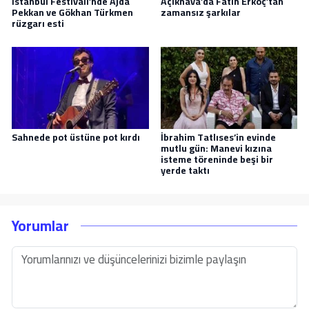
İstanbul Festivali’nde Ajda
Açıkhava’da Fatih Erkoç’tan
Pekkan ve Gökhan Türkmen
zamansız şarkılar
rüzgarı esti
Sahnede pot üstüne pot kırdı
İbrahim Tatlıses’in evinde
mutlu gün: Manevi kızına
isteme töreninde beşi bir
yerde taktı
Yorumlar