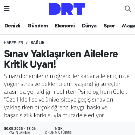
Denizli
Hava Durumu
Denizli
Gündem
Ekonomi
Dünya
Spor
Maga
Gündem
Trafik Durumu
HABERLER
SAĞLIK
Sınav Yaklaşırken Ailelere
Ekonomi
Puan Durumu ve Fikstür
Kritik Uyarı!
Dünya
Tüm Manşetler
Sınav dönemlerinin öğrenciler kadar aileler için de
yoğun stres ve beklentilerin yaşandığı süreçler
Spor
Son Dakika Haberleri
arasında yer aldığını belirten Psikolog İrem Güler,
"Özellikle lise ve üniversiteye geçiş sınavları
Magazin
Haber Arşivi
yaklaşırken birçok öğrenci kaygı, baskı ve
başarısızlık korkusuyla mücadele ediyor.
Teknoloji
30.05.2026 - 13:05
5 DK
Yaşam
YAYINLANMA
OKUNMA SÜRESI