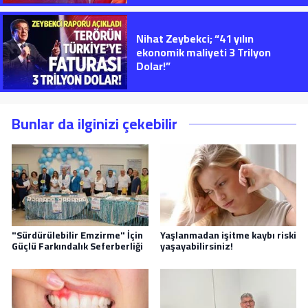
Nihat Zeybekci; “41 yılın
ekonomik maliyeti 3 Trilyon
Dolar!”
Bunlar da ilginizi çekebilir
"Sürdürülebilir Emzirme" İçin
Yaşlanmadan işitme kaybı riski
Güçlü Farkındalık Seferberliği
yaşayabilirsiniz!