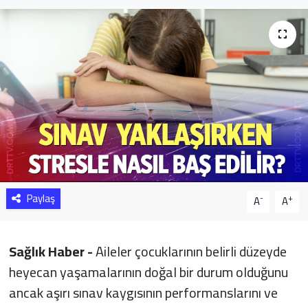
Sağlık
Yazarlar
Resmi İlan
Resmi Reklam
Paylaş
-
+
A
A
Sağlık Haber -
Aileler çocuklarının belirli düzeyde
heyecan yaşamalarının doğal bir durum olduğunu
ancak aşırı sınav kaygısının performanslarını ve