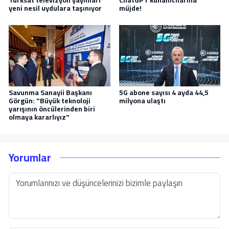
yeni nesil uydulara taşınıyor
müjde!
Savunma Sanayii Başkanı
5G abone sayısı 4 ayda 44,5
Görgün: "Büyük teknoloji
milyona ulaştı
yarışının öncülerinden biri
olmaya kararlıyız"
Yorumlar