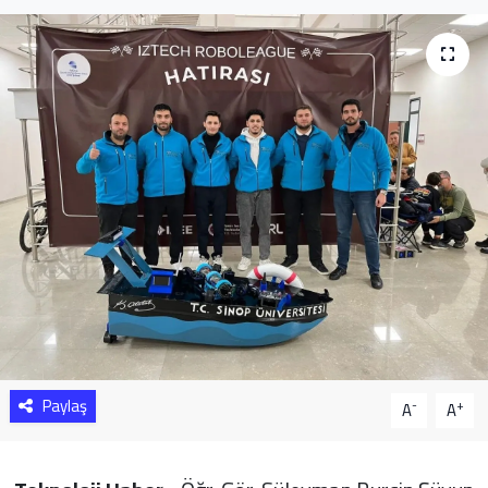
Sağlık
Yazarlar
Resmi İlan
Resmi Reklam
Paylaş
-
+
A
A