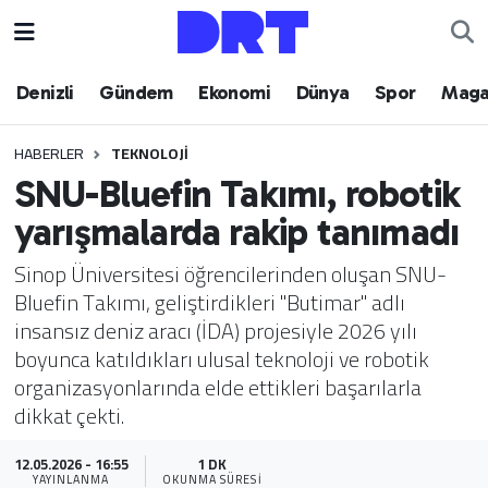
Denizli
Hava Durumu
Denizli
Gündem
Ekonomi
Dünya
Spor
Maga
Gündem
Trafik Durumu
HABERLER
TEKNOLOJI
SNU-Bluefin Takımı, robotik
Ekonomi
Puan Durumu ve Fikstür
yarışmalarda rakip tanımadı
Dünya
Tüm Manşetler
Sinop Üniversitesi öğrencilerinden oluşan SNU-
Bluefin Takımı, geliştirdikleri "Butimar" adlı
Spor
Son Dakika Haberleri
insansız deniz aracı (İDA) projesiyle 2026 yılı
boyunca katıldıkları ulusal teknoloji ve robotik
Magazin
Haber Arşivi
organizasyonlarında elde ettikleri başarılarla
dikkat çekti.
Teknoloji
12.05.2026 - 16:55
1 DK
Yaşam
YAYINLANMA
OKUNMA SÜRESI