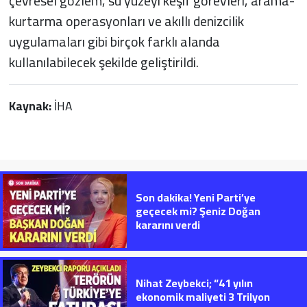
çevresel gözlem, su yüzeyi keşif görevleri, arama-
kurtarma operasyonları ve akıllı denizcilik
uygulamaları gibi birçok farklı alanda
kullanılabilecek şekilde geliştirildi.
Kaynak:
İHA
Son dakika! Yeni Parti’ye
geçecek mi? Şeniz Doğan
kararını verdi
Nihat Zeybekci; “41 yılın
ekonomik maliyeti 3 Trilyon