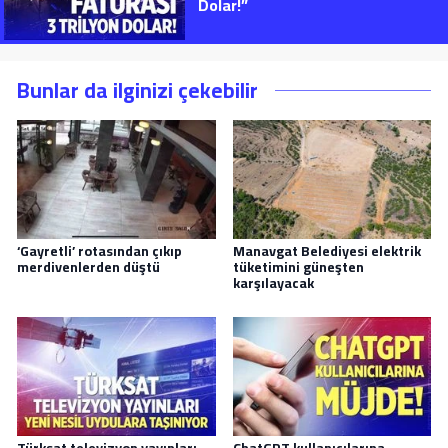
Dolar!”
Bunlar da ilginizi çekebilir
‘Gayretli’ rotasından çıkıp
Manavgat Belediyesi elektrik
merdivenlerden düştü
tüketimini güneşten
karşılayacak
Türksat televizyon yayınları
ChatGPT kullanıcılarına