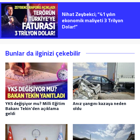
Nihat Zeybekci; “41 yılın
ekonomik maliyeti 3 Trilyon
Dolar!”
Bunlar da ilginizi çekebilir
YKS değişiyor mu? Milli Eğitim
Anız yangını kazaya neden
Bakanı Tekin'den açıklama
oldu
geldi