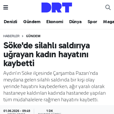
Denizli
Hava Durumu
Denizli
Gündem
Ekonomi
Dünya
Spor
Maga
Gündem
Trafik Durumu
HABERLER
GÜNDEM
Söke'de silahlı saldırıya
Ekonomi
Puan Durumu ve Fikstür
uğrayan kadın hayatını
Dünya
Tüm Manşetler
kaybetti
Spor
Son Dakika Haberleri
Aydın'ın Söke ilçesinde Çarşamba Pazarı'nda
meydana gelen silahlı saldırıda bir kişi olay
Magazin
Haber Arşivi
yerinde hayatını kaybederken, ağır yaralı olarak
hastaneye kaldırılan kadında hastanede yapılan
Teknoloji
tüm müdahalelere rağmen hayatını kaybetti.
Yaşam
01.06.2026 - 09:49
1 DK