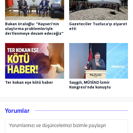
Bakan Uraloğlu: "Kayseri’nin
Gazeteciler Tuzluca’yı ziyaret
ulaştırma problemleriyle
etti
dertlenmeye devam edeceğiz"
Ter kokan eşe kötü haber
Saygılı, MÜSİAD İzmir
Kongresi'nde konuştu
Yorumlar