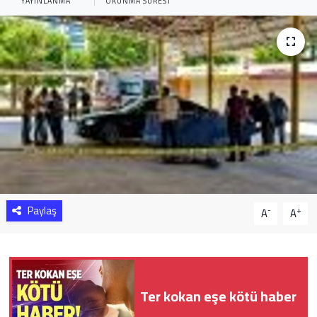
YAYINLANMA
OKUNMA SÜRESI
Sağlık
Yazarlar
Resmi İlan
Resmi Reklam
Paylaş
-
+
A
A
Ter kokan eşe kötü haber