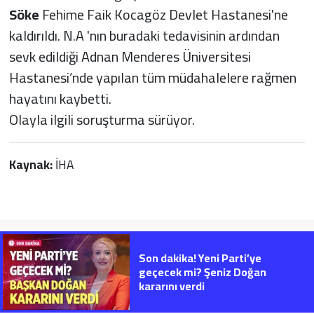
Söke
Fehime Faik Kocagöz Devlet Hastanesi'ne
kaldırıldı. N.A 'nın buradaki tedavisinin ardından
sevk edildiği Adnan Menderes Üniversitesi
Hastanesi’nde yapılan tüm müdahalelere rağmen
hayatını kaybetti.
Olayla ilgili soruşturma sürüyor.
Kaynak:
İHA
Son dakika! Yeni Parti’ye
geçecek mi? Şeniz Doğan
kararını verdi