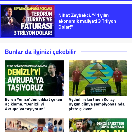
Nihat Zeybekci; “41 yılın
ekonomik maliyeti 3 Trilyon
Dolar!”
Bunlar da ilginizi çekebilir
Evren Yenice'den dikkat çeken
Aydınlı rekortmen Koray
açıklama: "Denizli'yi
Uygun dünya şampiyonasında
Avrupa'ya taşıyoruz"
piste çıkıyor