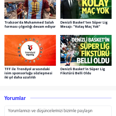
Trabzon’da Muhammed Salah
Denizli Basket'ten Süper Lig
forması çılgınlığı devam ediyor
Mesajı: "Kolay Maç Yok"
TFF ile Trendyol arasındaki
Denizli Basket'in Süper Lig
isim sponsorluğu sözleşmesi
Fikstürü Belli Oldu
iki yıl daha uzatıldı
Yorumlar