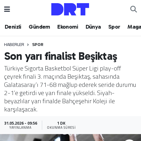
Denizli
Hava Durumu
Denizli
Gündem
Ekonomi
Dünya
Spor
Maga
Gündem
Trafik Durumu
HABERLER
SPOR
Son yarı finalist Beşiktaş
Ekonomi
Puan Durumu ve Fikstür
Türkiye Sigorta Basketbol Süper Ligi play-off
Dünya
Tüm Manşetler
çeyrek finali 3. maçında Beşiktaş, sahasında
Galatasaray’ı 71-68 mağlup ederek seride durumu
Spor
Son Dakika Haberleri
2-1’e getirdi ve yarı finale yükseldi. Siyah-
beyazlılar yarı finalde Bahçeşehir Koleji ile
Magazin
Haber Arşivi
karşılaşacak.
Teknoloji
31.05.2026 - 09:56
1 DK
YAYINLANMA
OKUNMA SÜRESI
Yaşam