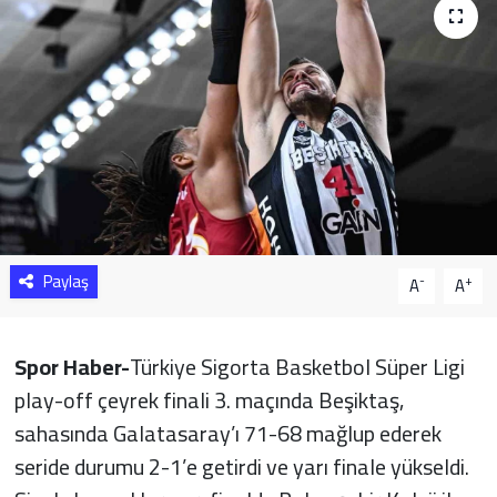
Sağlık
Yazarlar
Resmi İlan
Resmi Reklam
Paylaş
-
+
A
A
Spor Haber-
Türkiye Sigorta Basketbol Süper Ligi
play-off çeyrek finali 3. maçında Beşiktaş,
sahasında Galatasaray’ı 71-68 mağlup ederek
seride durumu 2-1’e getirdi ve yarı finale yükseldi.