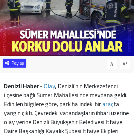
Sağlık
Yazarlar
Resmi İlan
Resmi Reklam
Paylaş
-
+
A
A
Denizli Haber
-
Olay
, Denizli’nin Merkezefendi
ilçesine bağlı Sümer Mahallesi’nde meydana geldi.
Edinilen bilgilere göre, park halindeki bir
araç
ta
yangın çıktı. Çevredeki vatandaşların ihbarı üzerine
olay yerine Denizli Büyükşehir Belediyesi İtfaiye
Daire Başkanlığı Kayalık Şubesi İtfaiye Ekipleri