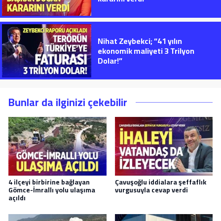
Nihat Zeybekci; “41 yılın
ekonomik maliyeti 3 Trilyon
Dolar!”
Bunlar da ilginizi çekebilir
4 ilçeyi birbirine bağlayan
Çavuşoğlu iddialara şeffaflık
Gömce-İmrallı yolu ulaşıma
vurgusuyla cevap verdi
açıldı