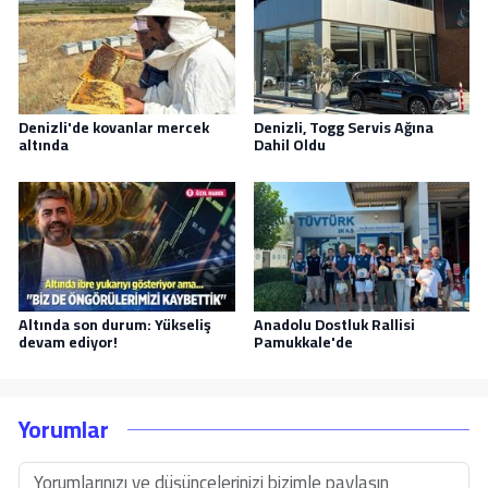
Denizli'de kovanlar mercek
Denizli, Togg Servis Ağına
altında
Dahil Oldu
Altında son durum: Yükseliş
Anadolu Dostluk Rallisi
devam ediyor!
Pamukkale'de
Yorumlar