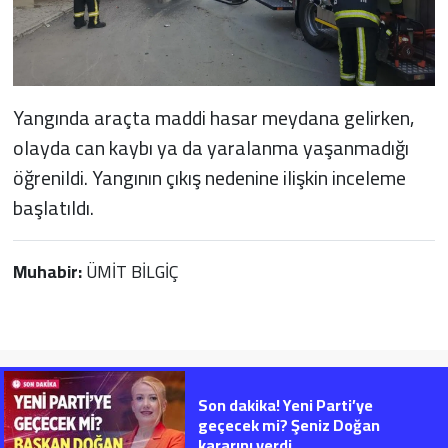
Yangında araçta maddi hasar meydana gelirken,
olayda can kaybı ya da yaralanma yaşanmadığı
öğrenildi. Yangının çıkış nedenine ilişkin inceleme
başlatıldı.
Muhabir:
ÜMİT BİLGİÇ
Son dakika! Yeni Parti’ye
geçecek mi? Şeniz Doğan
kararını verdi