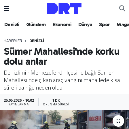
Denizli
Hava Durumu
Denizli
Gündem
Ekonomi
Dünya
Spor
Maga
Gündem
Trafik Durumu
HABERLER
DENIZLI
Sümer Mahallesi'nde korku
Ekonomi
Puan Durumu ve Fikstür
dolu anlar
Dünya
Tüm Manşetler
Denizli’nin Merkezefendi ilçesine bağlı Sümer
Mahallesi’nde çıkan araç yangını mahallede kısa
Spor
Son Dakika Haberleri
süreli paniğe neden oldu.
Magazin
Haber Arşivi
25.05.2026 - 10:02
1 DK
YAYINLANMA
OKUNMA SÜRESI
Teknoloji
Yaşam