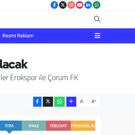
Resmi Reklam
olacak
ler Erokspor ile Çorum FK
-
+
A
A