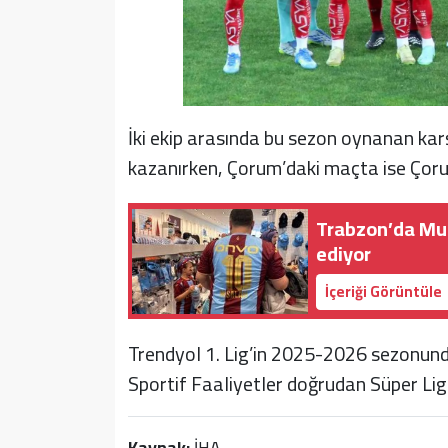
İki ekip arasında bu sezon oynanan kar
kazanırken, Çorum’daki maçta ise Çorum 
Trabzon’da Mu
ediyor
İçeriği Görüntüle
Trendyol 1. Lig’in 2025-2026 sezonunda
Sportif Faaliyetler doğrudan Süper Lig’
Kaynak:
İHA