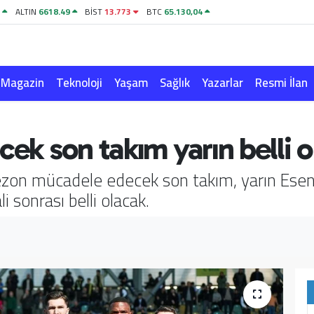
6
ALTIN
6618.49
BİST
13.773
BTC
65.130,04
Magazin
Teknoloji
Yaşam
Sağlık
Yazarlar
Resmi İlan
cek son takım yarın belli 
ezon mücadele edecek son takım, yarın Esen
 sonrası belli olacak.