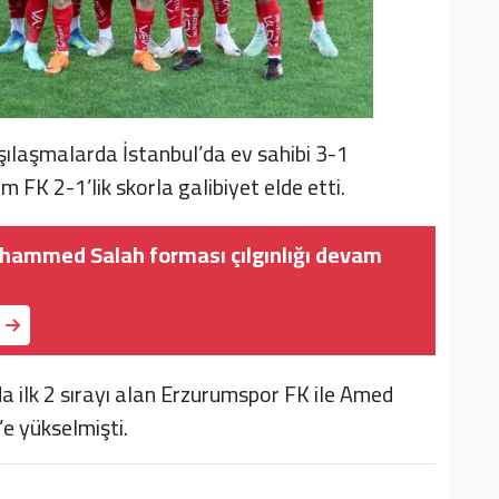
şılaşmalarda İstanbul’da ev sahibi 3-1
FK 2-1’lik skorla galibiyet elde etti.
hammed Salah forması çılgınlığı devam
 ilk 2 sırayı alan Erzurumspor FK ile Amed
e yükselmişti.