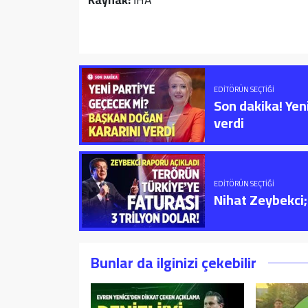
EDITÖRÜN SEÇTIĞI
Son dakika! Yen
verdi
EDITÖRÜN SEÇTIĞI
Nihat Zeybekci; 
Bunlar da ilginizi çekebilir