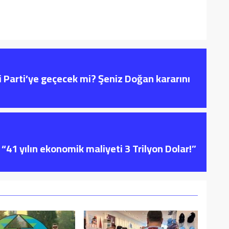
i Parti’ye geçecek mi? Şeniz Doğan kararını
“41 yılın ekonomik maliyeti 3 Trilyon Dolar!”