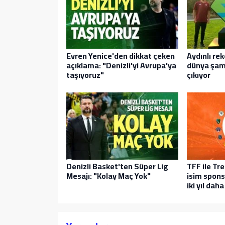
Evren Yenice'den dikkat çeken
Aydınlı r
açıklama: "Denizli'yi Avrupa'ya
dünya şam
taşıyoruz"
çıkıyor
Denizli Basket'ten Süper Lig
TFF ile Tr
Mesajı: "Kolay Maç Yok"
isim spon
iki yıl daha