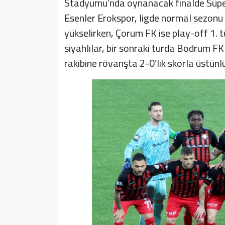
Stadyumu’nda oynanacak finalde Süper L
Esenler Erokspor, ligde normal sezonu
yükselirken, Çorum FK ise play-off 1. 
siyahlılar, bir sonraki turda Bodrum FK
rakibine rövanşta 2-0’lık skorla üstünlük