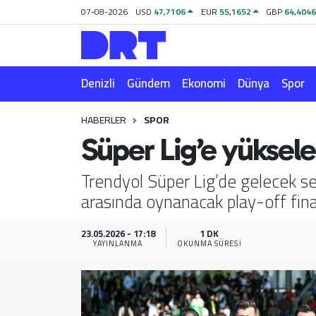
07-08-2026
USD
47,7106
EUR
55,1652
GBP
64,404
Denizli
Hava Durumu
Denizli
Gündem
Ekonomi
Dünya
Spor
Gündem
Trafik Durumu
HABERLER
SPOR
Ekonomi
Puan Durumu ve Fikstür
Süper Lig’e yüksele
Dünya
Tüm Manşetler
Trendyol Süper Lig’de gelecek s
arasında oynanacak play-off finali
Spor
Son Dakika Haberleri
Magazin
Haber Arşivi
23.05.2026 - 17:18
1 DK
YAYINLANMA
OKUNMA SÜRESI
Teknoloji
Yaşam