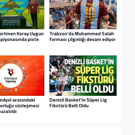
ekortmen Koray Uygun
Trabzon’da Muhammed Salah
piyonasında piste
forması çılgınlığı devam ediyor
endyol arasındaki
Denizli Basket'in Süper Lig
sorluğu sözleşmesi
Fikstürü Belli Oldu
 uzatıldı