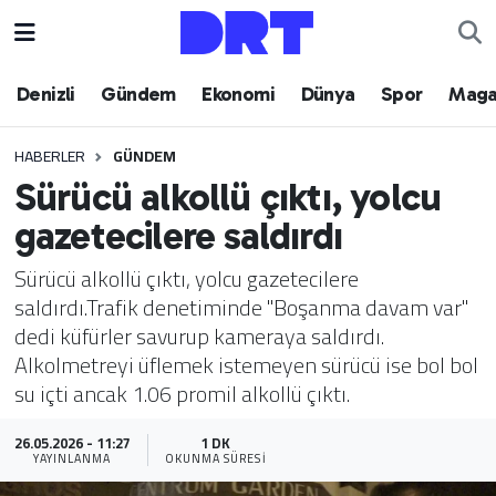
Denizli
Hava Durumu
Denizli
Gündem
Ekonomi
Dünya
Spor
Maga
Gündem
Trafik Durumu
HABERLER
GÜNDEM
Sürücü alkollü çıktı, yolcu
Ekonomi
Puan Durumu ve Fikstür
gazetecilere saldırdı
Dünya
Tüm Manşetler
Sürücü alkollü çıktı, yolcu gazetecilere
saldırdı.Trafik denetiminde "Boşanma davam var"
Spor
Son Dakika Haberleri
dedi küfürler savurup kameraya saldırdı.
Alkolmetreyi üflemek istemeyen sürücü ise bol bol
Magazin
Haber Arşivi
su içti ancak 1.06 promil alkollü çıktı.
Teknoloji
26.05.2026 - 11:27
1 DK
YAYINLANMA
OKUNMA SÜRESI
Yaşam