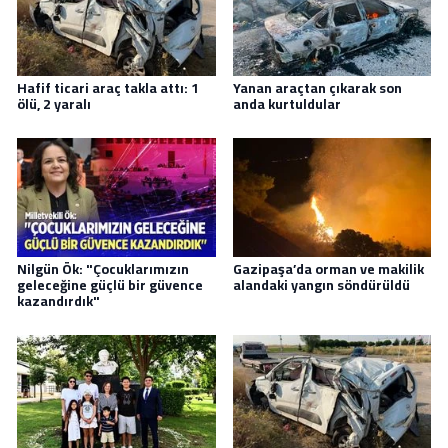
Hafif ticari araç takla attı: 1
Yanan araçtan çıkarak son
ölü, 2 yaralı
anda kurtuldular
Nilgün Ök: "Çocuklarımızın
Gazipaşa’da orman ve makilik
geleceğine güçlü bir güvence
alandaki yangın söndürüldü
kazandırdık"