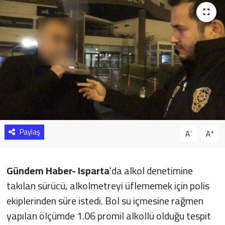
Sağlık
Yazarlar
Resmi İlan
Resmi Reklam
Paylaş
-
+
A
A
Gündem Haber- Isparta
'da alkol denetimine
takılan sürücü, alkolmetreyi üflememek için polis
ekiplerinden süre istedi. Bol su içmesine rağmen
yapılan ölçümde 1.06 promil alkollü olduğu tespit