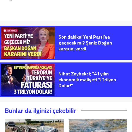
Son dakika! Yeni Parti’ye
geçecek mi? Şeniz Doğan
kararını verdi
Nihat Zeybekci; “41 yılın
ekonomik maliyeti 3 Trilyon
Dolar!”
Bunlar da ilginizi çekebilir